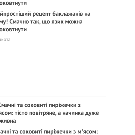
йпростіший рецепт баклажанів на
му! Смачно так, що язик можна
оковтнути
акота
ачні та соковиті пиріжечки з мʼясом: