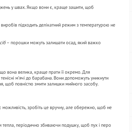
жень у швах. Якщо вони є, краще зашити, щоб
х виробів підходить делікатний режим з температурою не
сіб
– порошки можуть залишати осад, який важко
що вона велика, краще прати її окремо. Для
тенісні м’ячі до барабана. Вони допоможуть уникнути
ня, щоб повністю змити залишки мийного засобу.
 є можливість, зробіть це вручну, але обережно, щоб не
ом тепла, періодично збиваючи подушку, щоб пух і перо