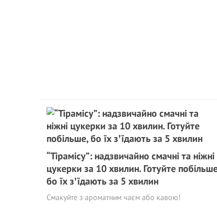
“Тірамісу”: надзвичайно смачні та ніжні
цукерки за 10 хвилин. Готуйте побільше
бо їх зʼїдають за 5 хвилин
Смакуйте з ароматним чаєм або кавою!