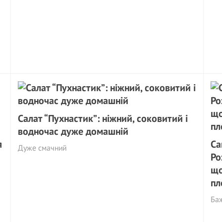
Салат “Пухнастик”: ніжний, соковитий і
водночас дуже домашній
я
Са
Дуже смачний
Ро
що
пл
Ба