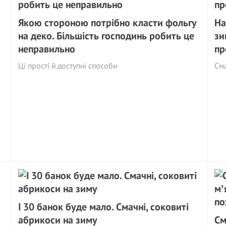
Якою стороною потрібно класти фольгу
На
на деко. Більшість господинь робить це
зи
неправильно
пр
Ці прості й доступні способи
См
І 30 банок буде мало. Смачні, соковиті
абрикоси на зиму
См