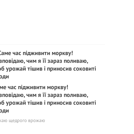
ме час підживити моркву!
зповідаю, чим я її зараз поливаю,
б урожай тішив і приносив соковиті
оди
жаю щедрого врожаю