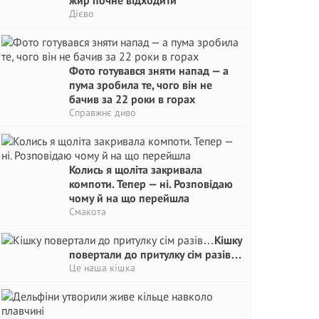
жир почне відходити
Дієво
Фото готувався зняти напад — а
пума зробила те, чого він не
бачив за 22 роки в горах
Справжнє диво
Колись я щоліта закривала
компоти. Тепер — ні. Розповідаю
чому й на що перейшла
Смакота
Кішку
повертали до притулку сім разів…
Це наша кішка