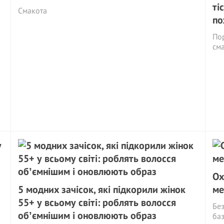
ті
Смакота
по
По
см
Ох
5 модних зачісок, які підкорили жінок
ме
55+ у всьому світі: роблять волосся
Без
обʼємнішим і оновлюють образ
баз