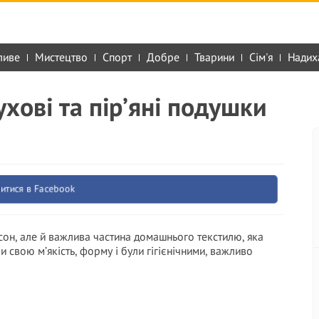
ливе
Мистецтво
Спорт
Добре
Тварини
Сім'я
Надих
хові та пір’яні подушки
итися в Facebook
сон, але й важлива частина домашнього текстилю, яка
 свою м’якість, форму і були гігієнічними, важливо