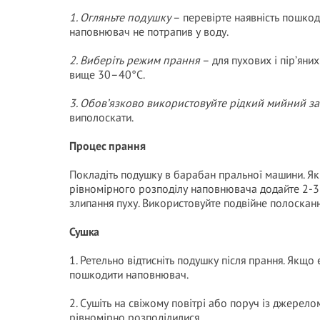
1. Огляньте подушку
– перевірте наявність пошкод
наповнювач не потрапив у воду.
2. Виберіть режим прання
– для пухових і пір’яни
вище 30–40°C.
3. Обов’язково використовуйте рідкий мийний за
виполоскати.
Процес прання
Покладіть подушку в барабан пральної машини. Як
рівномірного розподілу наповнювача додайте 2-3 
злипання пуху. Використовуйте подвійне полоскан
Сушка
1. Ретельно відтисніть подушку після прання. Якщо
пошкодити наповнювач.
2. Сушіть на свіжому повітрі або поруч із джерел
рівномірно розподілилися.