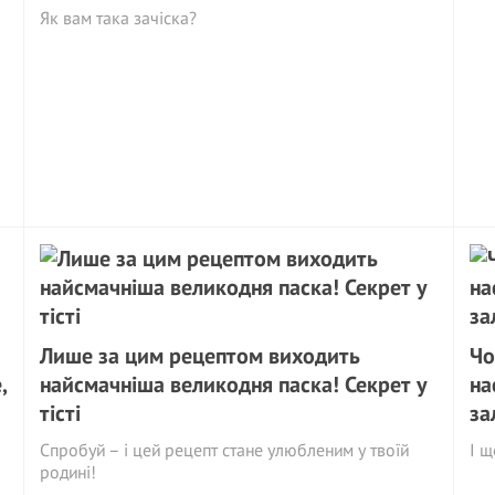
Як вам така зачіска?
Лише за цим рецептом виходить
Чо
,
найсмачніша великодня паска! Секрет у
на
тісті
за
Спробуй – і цей рецепт стане улюбленим у твоїй
І щ
родині!