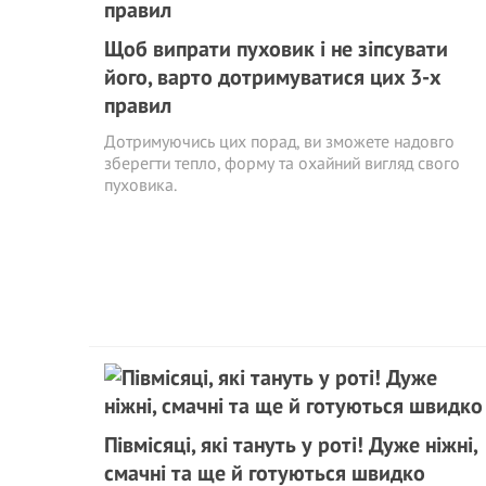
Щоб випрати пуховик і не зіпсувати
його, варто дотримуватися цих 3-х
правил
Дотримуючись цих порад, ви зможете надовго
зберегти тепло, форму та охайний вигляд свого
пуховика.
Півмісяці, які тануть у роті! Дуже ніжні,
смачні та ще й готуються швидко