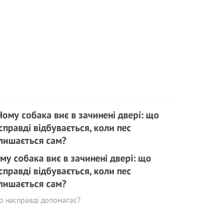
му собака виє в зачинені двері: що
справді відбувається, коли пес
лишається сам?
о насправді допомагає?