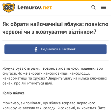
Як обрати найсмачніші яблука: повністю
червоні чи з жовтуватим відтінком?
Поділитися в Facebook
Яблука бувають різні: червоні, з жовтизною, гладенькі або
смугасті. Як же вибрати найсоковитіші, найсолодші,
найароматніші та хрусткі? Зверніть увагу на кілька ключових
ознак, про які йтиметься далі.
Колір яблука
Можливо, ви помічали, що яблука яскраво-червоного
кольору не завжди такі солодкі й соковиті, як хочеться. Зате