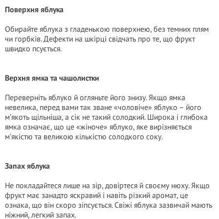
Поверхня яблука
Обирайте яблука з гладенькою поверхнею, без темних плям
чи горбків. Дефекти на шкірці свідчать про те, що фрукт
швидко псується.
Верхня ямка та чашолистки
Переверніть яблуко й огляньте його знизу. Якщо ямка
невелика, перед вами так зване «чоловіче» яблуко – його
м’якоть щільніша, а сік не такий солодкий. Широка і глибока
ямка означає, що це «жіноче» яблуко, яке вирізняється
м’якістю та великою кількістю солодкого соку.
Запах яблука
Не покладайтеся лише на зір, довіртеся й своєму нюху. Якщо
фрукт має занадто яскравий і навіть різкий аромат, це
ознака, що він скоро зіпсується. Свіжі яблука зазвичай мають
ніжний, легкий запах.