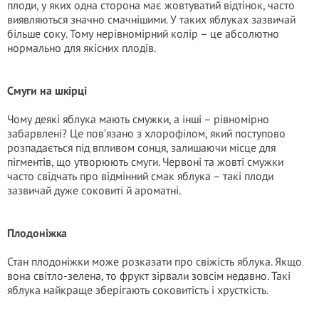
плоди, у яких одна сторона має жовтуватий відтінок, часто
виявляються значно смачнішими. У таких яблуках зазвичай
більше соку. Тому нерівномірний колір – це абсолютно
нормально для якісних плодів.
Смуги на шкірці
Чому деякі яблука мають смужки, а інші – рівномірно
забарвлені? Це пов’язано з хлорофілом, який поступово
розпадається під впливом сонця, залишаючи місце для
пігментів, що утворюють смуги. Червоні та жовті смужки
часто свідчать про відмінний смак яблука – такі плоди
зазвичай дуже соковиті й ароматні.
Плодоніжка
Стан плодоніжки може розказати про свіжість яблука. Якщо
вона світло-зелена, то фрукт зірвали зовсім недавно. Такі
яблука найкраще зберігають соковитість і хрусткість.