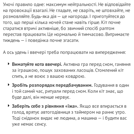
Уночі правило одне: максимум нейтральності. Не відповідайте
на провокації взагалі. Не гладьте, не сваріть, не штовхайте, не
розмовляйте. Будь-яка дія — це нагорода. І приготуйтеся до
того, що перші кілька ночей стане навіть гірше. Кіт почне
старатися втричі активніше, бо звичний спосіб раптом
перестав працювати. Це нормально й тимчасово. Витримаєте
тиждень — і поведінка почне згасати.
А ось удень і ввечері треба попрацювати на випередження:
Виматуйте кота ввечері.
Активна гра перед сном, ганяння
за іграшкою, пошук захованих ласощів. Стомлений кіт
спить, а не воює з вашою ковдрою.
Зробіть розпорядок передбачуваним.
Годування в один
і той самий час, ритуали перед сном. Коли кіт знає, що
буде далі, він менше нервує.
Заберіть себе з рівняння «їжа».
Якщо все впирається в
голод, врятує автогодівниця з таймером на раннє утро.
Тоді сніданок видає не людина, а машина — і будити вас
уже немає сенсу.