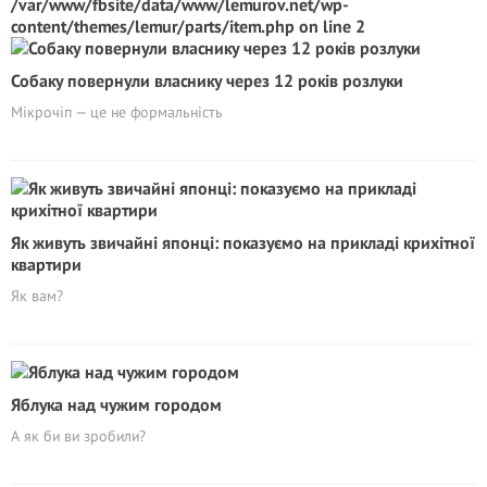
/var/www/fbsite/data/www/lemurov.net/wp-
content/themes/lemur/parts/item.php
on line
2
Собаку повернули власнику через 12 років розлуки
Мікрочіп — це не формальність
Як живуть звичайні японці: показуємо на прикладі крихітної
квартири
Як вам?
Яблука над чужим городом
А як би ви зробили?