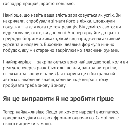
господар працює, просто повільно.
Найгірше, що навіть ваша злість зараховується як успіх. Ви
накричали, спробували зігнати його з ліжка, штовхнули
подушку — а для кота це теж реакція. Він домігся свого: ви
відреагували, отже, ви доступні. А тепер додайте до цього
природні біоритми хижака, який від народження активний
удосвіта й надвечір. Виходить ідеальна формула нічних
побудок, яку ми старанно закріплюємо власними руками.
І найприкріше — закріплюється воно найшвидше тоді, коли ви
реагуєте «через раз». Сьогодні встали, завтра витерпіли,
післязавтра знову встали. Для тварини це ніби гральний
автомат: ніколи не знаєш, коли випаде виграш, тому
пробувати треба знову й знову.
Як це виправити й не зробити гірше
Тепер найважливіше. Якщо ви хочете нарешті висипатися,
доведеться діяти на двох фронтах одночасно. Самої лише
нічної витримки замало.