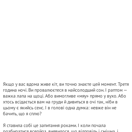
Якщо у вас вдома живе кіт, ви точно знаєте цей момент. Третя
година ночі. Ви провалюєтеся в найсолодший сон. І раптом —
важка лапа на щоці. Або вимогливе «мяу» прямо у вухо. Або
хтось всідається вам на груди й дивиться в очі так, ніби в
цьому є якийсь сенс. І в голові одна думка: невже він не
бачить, що я сплю?
Я ставила собі це запитання роками. І коли почала
розбиратися всерйоз, виявилося, що відповідь і смішна, і