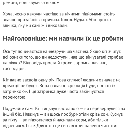
ремонт, нові звуки за вікном.
Хоча, чесно кажучи, частіше за нічними підйомами стоїть
значно прозаїчніша причина. Голод. Нудьга. Або проста
звичка, яку ми самі ж і виховали.
Найголовніше: ми навчили їх це робити
Ось тут починається найнезручніша частина. Якщо кіт зчитує
всі ознаки того, що ви недоступні, навіщо він узагалі стрибає
на ліжко? Відповідь проста й трохи соромна для нас,
господарів.
Кіт давно засвоїв одну річ. Поза сплячої людини означає не
«реакції не буде». Вона означає «реакція буде, просто із
затримкою». І ця затримка дуже часто закінчується
перемогою.
Подумайте самі. Кіт тицьнув вас лапою — ви перевернулися на
інший бік. Нявкнув — ви щось пробурмотіли крізь сон. Куснув
за п’яту — ви підхопилися й насипали корм, аби тільки
відчепився. І все. Для кота це сигнал кришталевої чистоти: