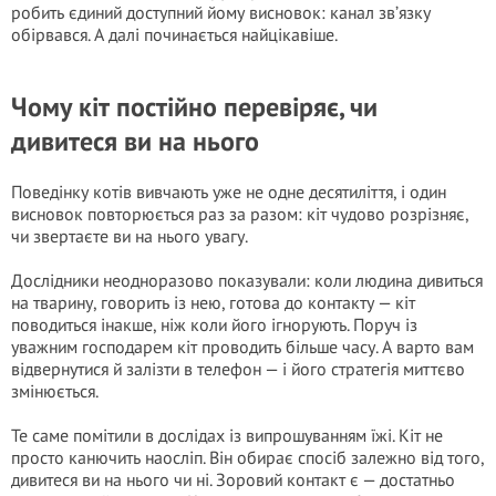
робить єдиний доступний йому висновок: канал зв’язку
обірвався. А далі починається найцікавіше.
Чому кіт постійно перевіряє, чи
дивитеся ви на нього
Поведінку котів вивчають уже не одне десятиліття, і один
висновок повторюється раз за разом: кіт чудово розрізняє,
чи звертаєте ви на нього увагу.
Дослідники неодноразово показували: коли людина дивиться
на тварину, говорить із нею, готова до контакту — кіт
поводиться інакше, ніж коли його ігнорують. Поруч із
уважним господарем кіт проводить більше часу. А варто вам
відвернутися й залізти в телефон — і його стратегія миттєво
змінюється.
Те саме помітили в дослідах із випрошуванням їжі. Кіт не
просто канючить наосліп. Він обирає спосіб залежно від того,
дивитеся ви на нього чи ні. Зоровий контакт є — достатньо