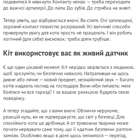
подивитися й нявкнути. Контакту немає — треба переходити
до важчої аpтилеpії. До лапи. До зубів. До стрибка на живіт.
Тепер уявіть, що відбувається вночі. Ви спите. Очі заплющені,
зоровий контакт повністю розірваний. Усі ввічливі способи
привернути увагу для кота просто не працюють. І він робить
логічний (для себе) висновок: треба діяти грубіше.
Кіт використовує вас як живий датчик
Є ще один цікавий момент. Кіт нерідко звіряється з людиною,
щоб зрозуміти, чи безпечно навколо. Натрапивши на щось
дивне або лячне — новий предмет, незнайомий звук — багато
котів кидають погляд на господаря. Вони ніби питають: мені
боятися чи все гаразд? І за вашою реакцією будують свою
поведінку.
А тепер згадайте, що з вами вночі. Обличчя нерухоме,
реакцій нуль, ви не підтверджуєте, що світ у безпеці. Для
спокійного кота це дрібниця. А от тривожна тварина може
почати нервувати саме тому, що її «датчик безпеки» раптом
замовк. Особливо якщо в домі щось змінилося — переїзд,