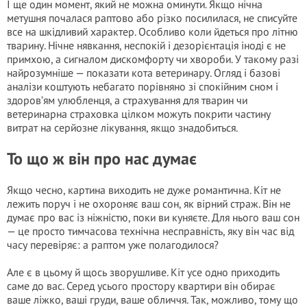
І ще один момент, який не можна оминути. Якщо нічна
метушня почалася раптово або різко посилилася, не списуйте
все на шкідливий характер. Особливо коли йдеться про літню
тварину. Нічне нявкання, неспокій і дезорієнтація іноді є не
примхою, а сигналом дискомфорту чи хвороби. У такому разі
найрозумніше — показати кота ветеринару. Огляд і базові
аналізи коштують небагато порівняно зі спокійним сном і
здоров’ям улюбленця, а страхування для тварин чи
ветеринарна страховка цілком можуть покрити частину
витрат на серйозне лікування, якщо знадобиться.
То що ж він про нас думає
Якщо чесно, картина виходить не дуже романтична. Кіт не
лежить поруч і не охороняє ваш сон, як вірний страж. Він не
думає про вас із ніжністю, поки ви куняєте. Для нього ваш сон
— це просто тимчасова технічна несправність, яку він час від
часу перевіряє: а раптом уже полагодилося?
Але є в цьому й щось зворушливе. Кіт усе одно приходить
саме до вас. Серед усього простору квартири він обирає
ваше ліжко, ваші груди, ваше обличчя. Так, можливо, тому що