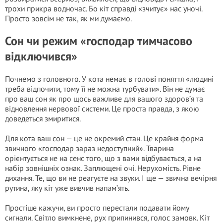
трохи прикра водночас. Бо кіт справді «зчитує» нас уночі.
Просто зовсім не так, як ми думаємо.
Сон чи режим «господар тимчасово
відключився»
Почнемо з головного. У кота немає в голові поняття «людині
треба відпочити, тому її не можна турбувати». Він не думає
про ваш сон як про щось важливе для вашого здоров’я та
відновлення нервової системи. Це проста правда, з якою
доведеться змиритися.
Для кота ваш сон — це не окремий стан. Це крайня форма
звичного «господар зараз недоступний». Тварина
орієнтується не на сенс того, що з вами відбувається, а на
набір зовнішніх ознак. Заплющені очі. Нерухомість. Рівне
дихання. Те, що ви не реагуєте на звуки. І ще — звична вечірня
рутина, яку кіт уже вивчив напам’ять.
Простіше кажучи, ви просто перестали подавати йому
сигнали. Світло вимкнене, рух припинився, голос замовк. Кіт