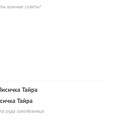
ень важные советы!
сичка Тайра
ла руда завойовниця