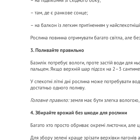
– на підвіконня зі східного боку;
– там, де є ранкове сонце;
– на балкон із легким притіненням у найспекотніші
Рослина повинна отримувати багато світла, але без
3. Поливайте правильно
Базилік потребує вологи, проте застій води для н
пальцем. Якщо верхній шар підсох на 2–3 сантимет
У спекотні літні дні рослина може потребувати вод
достатньо одного поливу.
Головне правило:
земля має бути злегка вологою,
4. Збирайте врожай без шкоди для рослини
Багато хто просто обриває окремі листочки, але ц
Для збору зелені краще зрізати верхівки пагонів 