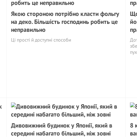
Якою стороною потрібно класти фольгу
Що
на деко. Більшість господинь робить це
йо
неправильно
пр
Ці прості й доступні способи
Дот
збе
пух
Дивовижний будинок у Японії, який в
8 
середині набагато більший, ніж зовні
ва