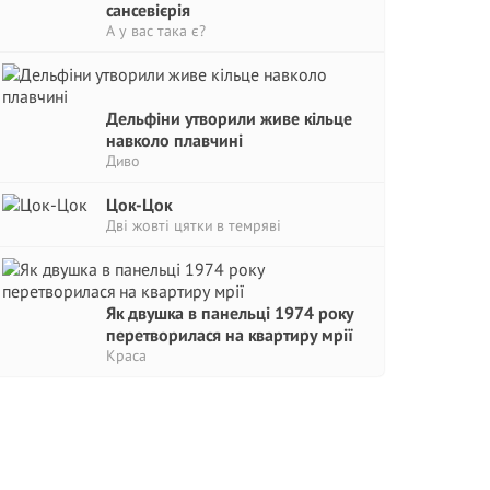
сансевієрія
А у вас така є?
Дельфіни утворили живе кільце
навколо плавчині
Диво
Цок-Цок
Дві жовті цятки в темряві
Як двушка в панельці 1974 року
перетворилася на квартиру мрії
Краса