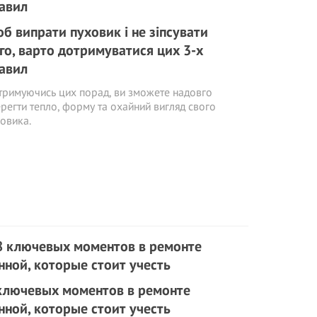
б випрати пуховик і не зіпсувати
го, варто дотримуватися цих 3-х
авил
римуючись цих порад, ви зможете надовго
регти тепло, форму та охайний вигляд свого
овика.
ключевых моментов в ремонте
нной, которые стоит учесть