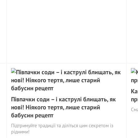
Ка
Півпачки соди – і каструлі блищать, як
пр
нові! Ніякого тертя, лише старий
См
бабусин рецепт
Підтримуйте традиції та діліться цим секретом із
рідними!