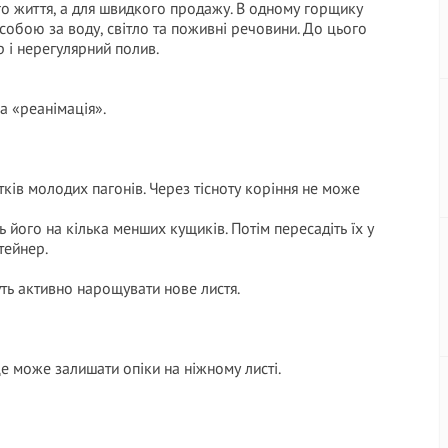
о життя, а для швидкого продажу. В одному горщику
 собою за воду, світло та поживні речовини. До цього
 і нерегулярний полив.
а «реанімація».
тків молодих пагонів. Через тісноту коріння не може
ь його на кілька менших кущиків. Потім пересадіть їх у
тейнер.
ть активно нарощувати нове листя.
е може залишати опіки на ніжному листі.