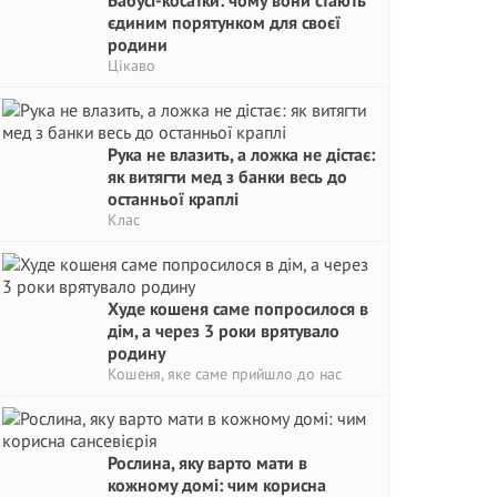
Бабусі-косатки: чому вони стають
єдиним порятунком для своєї
родини
Цікаво
Рука не влазить, а ложка не дістає:
як витягти мед з банки весь до
останньої краплі
Клас
Худе кошеня саме попросилося в
дім, а через 3 роки врятувало
родину
Кошеня, яке саме прийшло до нас
Рослина, яку варто мати в
кожному домі: чим корисна