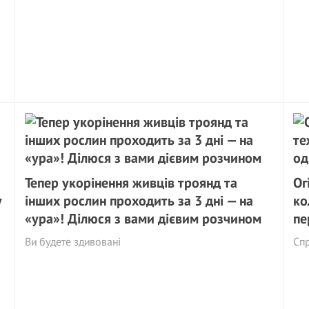
Тепер укорінення живців троянд та
Ог
у
інших рослин проходить за 3 дні — на
ко
«ура»! Ділюся з вами дієвим розчином
пе
Ви будете здивовані
Спр