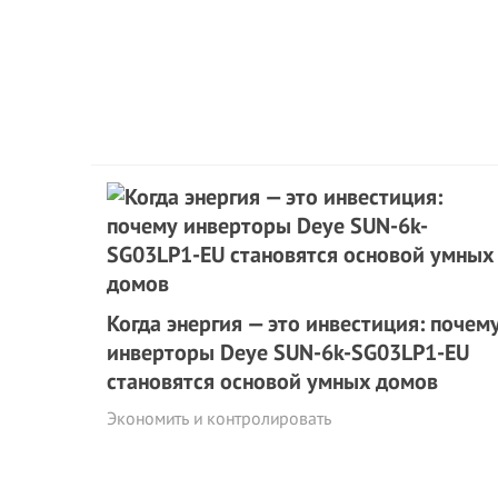
Когда энергия — это инвестиция: почем
инверторы Deye SUN-6k-SG03LP1-EU
становятся основой умных домов
Экономить и контролировать