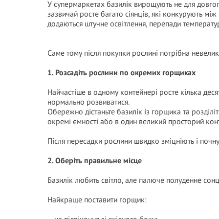
У супермаркетах базилік вирощують не для довгог
зазвичай росте багато сіянців, які конкурують між
додаються штучне освітлення, перепади температур
Саме тому після покупки рослині потрібна невелик
1. Розсадіть рослини по окремих горщиках
Найчастіше в одному контейнері росте кілька деся
нормально розвиватися.
Обережно дістаньте базилік із горщика та розділіт
окремі ємності або в один великий просторий кон
Після пересадки рослини швидко зміцніють і почну
2. Оберіть правильне місце
Базилік любить світло, але палюче полуденне сонц
Найкраще поставити горщик: