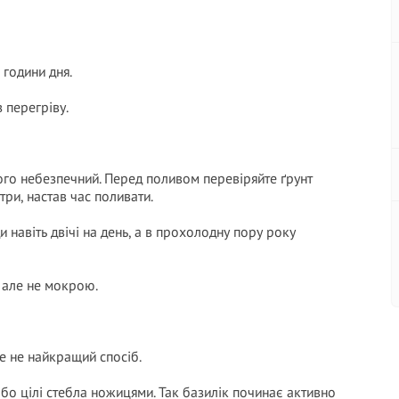
 години дня.
 перегріву.
ього небезпечний. Перед поливом перевіряйте ґрунт
ри, настав час поливати.
и навіть двічі на день, а в прохолодну пору року
 але не мокрою.
е не найкращий спосіб.
або цілі стебла ножицями. Так базилік починає активно