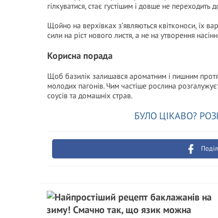
гілкуватися, стає густішим і довше не переходить до
Щойно на верхівках з’являються квітконоси, їх ва
сили на ріст нового листя, а не на утворення насінн
Корисна порада
Щоб базилік залишався ароматним і пишним протя
молодих пагонів. Чим частіше рослина розгалужуєть
соусів та домашніх страв.
БУЛО ЦІКАВО? РОЗ
Поділ