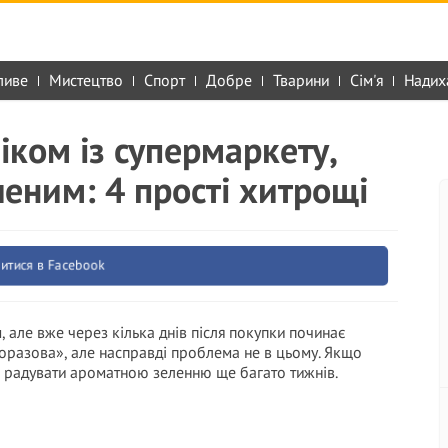
ливе
Мистецтво
Спорт
Добре
Тварини
Сім'я
Надих
іком із супермаркету,
леним: 4 прості хитрощі
итися в Facebook
м, але вже через кілька днів після покупки починає
норазова», але насправді проблема не в цьому. Якщо
е радувати ароматною зеленню ще багато тижнів.