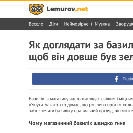
Веселе
Діти
Неймовірне
Музика
Зворуш
Як доглядати за базил
щоб він довше був зе
Поділ
Базилік із магазину часто виглядає свіжим і міцни
в’янути. Багато хто думає, що рослина просто «од
забезпечити базиліку правильний догляд, він мож
Чому магазинний базилік швидко гине