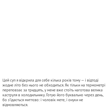
Цей суп я відкрила для себе кілька років тому — і відтоді
жодне літо без нього не обходиться. Як тільки на термометрі
переповзає за тридцять, у мене вже стоїть наготова велика
каструля в холодильнику. Готую його буквально через день,
бо з’їдається миттєво: і чоловік мете, і онуки не
відмовляються.