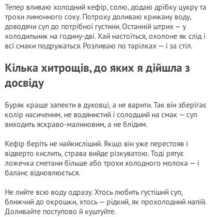
Тепер вливаю холодний кефір, солю, додаю дрібку цукру та
трохи лимонного соку. Потроху доливаю крижану воду,
доводячи суп до потрібної густини. Останній штрих — у
холодильник на годину-дві. Хай настоїться, охолоне як слід і
всі смаки подружаться. Розливаю по тарілках — і за стіл.
Кілька хитрощів, до яких я дійшла з
досвіду
Буряк краще запекти в духовці, а не варити. Так він зберігає
колір насиченим, не водянистий і солодший на смак — суп
виходить яскраво-малиновим, а не блідим.
Кефір беріть не найкисліший. Якщо він уже перестояв і
відверто кислить, страва вийде різкуватою. Тоді рятує
ложечка сметани більше або трохи холодного молока — і
баланс відновлюється.
Не лийте всю воду одразу. Хтось любить густіший суп,
ближчий до окрошки, хтось — рідкий, як прохолодний напій.
Доливайте поступово й куштуйте.