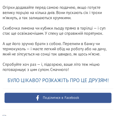
Огірки додавайте перед самою подачею, якщо готуєте
велику порцію на кілька днів. Вони пускають сік і трохи
м’якнуть, а так залишаються хрумкими.
Скибочка лимона чи кубики льоду прямо в тарілці — і суп
стає ще освіжаючішим. У спеку це справжній порятунок.
А ще його зручно брати з собою. Перелили в банку чи
термокухоль — і маєте легкий обід на роботу або на дачу,
який не зіпсується на сонці так швидко, як щось м’ясне.
Спробуйте хоч раз — і, підозрюю, ваше літо теж міцно
потоваришує з цим супом. Смачного!
БУЛО ЦІКАВО? РОЗКАЖІТЬ ПРО ЦЕ ДРУЗЯМ!
Поділитися в Facebook