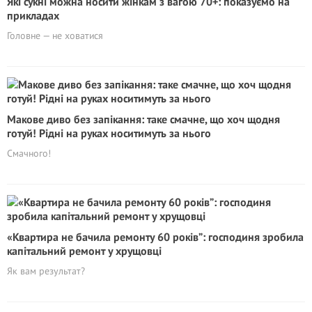
Які сукні можна носити жінкам з вагою 70+: показуємо на
прикладах
Головне — не ховатися
Макове диво без запікання: таке смачне, що хоч щодня
готуй! Рідні на руках носитимуть за нього
Смачного!
«Квартира не бачила ремонту 60 років”: господиня зробила
капітальний ремонт у хрущовці
Як вам результат?