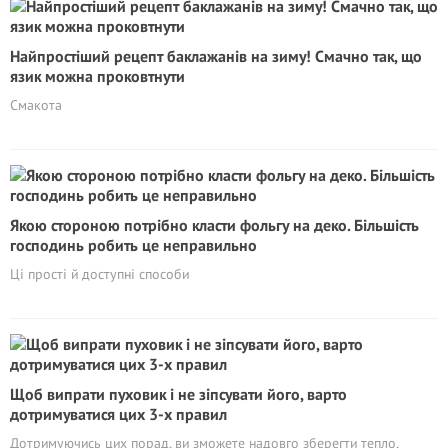
Найпростіший рецепт баклажанів на зиму! Смачно так, що
язик можна проковтнути
Смакота
Якою стороною потрібно класти фольгу на деко. Більшість
господинь робить це неправильно
Ці прості й доступні способи
Щоб випрати пуховик і не зіпсувати його, варто
дотримуватися цих 3-х правил
Дотримуючись цих порад, ви зможете надовго зберегти тепло,