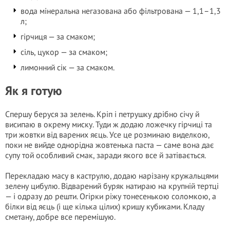
вода мінеральна негазована або фільтрована — 1,1–1,3
л;
гірчиця — за смаком;
сіль, цукор — за смаком;
лимонний сік — за смаком.
Як я готую
Спершу беруся за зелень. Кріп і петрушку дрібно січу й
висипаю в окрему миску. Туди ж додаю ложечку гірчиці та
три жовтки від варених яєць. Усе це розминаю виделкою,
поки не вийде однорідна жовтенька паста — саме вона дає
супу той особливий смак, заради якого все й затівається.
Перекладаю масу в каструлю, додаю нарізану кружальцями
зелену цибулю. Відварений буряк натираю на крупній тертці
— і одразу до решти. Огірки ріжу тонесенькою соломкою, а
білки від яєць (і ще кілька цілих) кришу кубиками. Кладу
сметану, добре все перемішую.