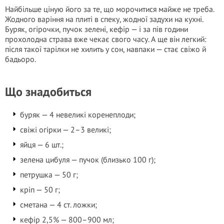
Найбільше ціную його за те, що морочитися майже не треба.
Жодного варіння на плиті в спеку, жодної задухи на кухні.
Буряк, огірочки, пучок зелені, кефір — і за пів години
прохолодна страва вже чекає свого часу. А ще він легкий:
після такої тарілки не хилить у сон, навпаки — стає свіжо й
бадьоро.
Що знадобиться
буряк — 4 невеликі коренеплоди;
свіжі огірки — 2–3 великі;
яйця — 6 шт.;
зелена цибуля — пучок (близько 100 г);
петрушка — 50 г;
кріп — 50 г;
сметана — 4 ст. ложки;
кефір 2,5% — 800–900 мл;