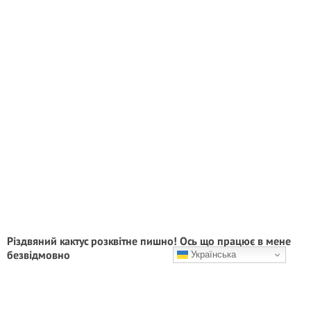
Різдвяний кактус розквітне пишно! Ось що працює в мене
безвідмовно
Українська
Поділюся тим, що працює в мене безвідмовно