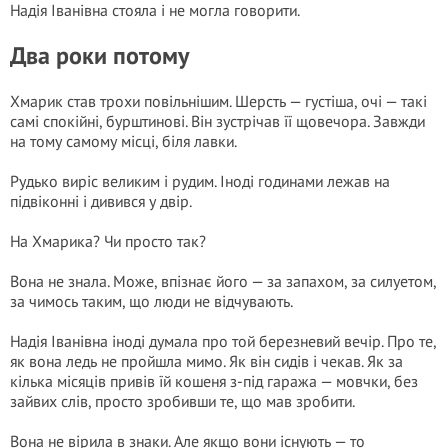
Надія Іванівна стояла і не могла говорити.
Два роки потому
Хмарик став трохи повільнішим. Шерсть — густіша, очі — такі
самі спокійні, бурштинові. Він зустрічав її щовечора. Завжди
на тому самому місці, біля лавки.
Рудько виріс великим і рудим. Іноді годинами лежав на
підвіконні і дивився у двір.
На Хмарика? Чи просто так?
Вона не знала. Може, впізнає його — за запахом, за силуетом,
за чимось таким, що люди не відчувають.
Надія Іванівна іноді думала про той березневий вечір. Про те,
як вона ледь не пройшла мимо. Як він сидів і чекав. Як за
кілька місяців привів їй кошеня з-під гаража — мовчки, без
зайвих слів, просто зробивши те, що мав зробити.
Вона не вірила в знаки. Але якщо вони існують — то