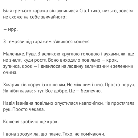
Біля третього гаража він зупинився. Сів. І тихо, низько, зовсім
не схоже на себе звичайного:
— мрр.
З темряви під гаражем з’явилося кошеня.
Маленьке. Руде. З великою круглою головою і вухами, які ще
не знали, куди рости. Воно виходило повільно — крок,
зупинка, крок — і дивилося на людину величезними зеленими
очима.
Хмарик сів поруч із кошеням. Не між ним і нею. Просто поруч.
Як ніби казав: я тут. Все добре. Це — безпечно.
Надія Іванівна повільно опустилася навпочіпки. Не простягала
рук. Просто чекала.
Кошеня зробило ще крок.
І вона зрозуміла, що плаче. Тихо, не помічаючи.