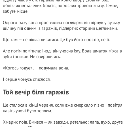
облізлих металевих боксів, порослих травою знизу. Темне,
забуте місце.
Одного разу вона простежила поглядом: він пірнув у вузьку
щілину під одним із гаражів, підпертих старими цеглинами.
Що там — не пішла дивитися. Це був його простір, не її.
Але потім помітила: іноді він уносив їжу. Брав шматок м’яса в
зуби і зникав. Не озираючись.
«Когось годує», — подумала вона.
І серце чомусь стислося.
Той вечір біля гаражів
Це сталося в кінці червня, коли вже смеркало пізно і повітря
навіть уночі було теплим.
Хмарик поїв. Вмився — як завжди, ретельно: лапа, вухо, друге