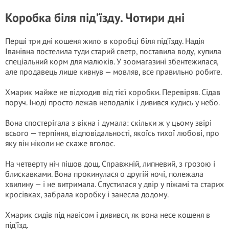
Коробка біля під’їзду. Чотири дні
Перші три дні кошеня жило в коробці біля під’їзду. Надія
Іванівна постелила туди старий светр, поставила воду, купила
спеціальний корм для малюків. У зоомагазині збентежилася,
але продавець лише кивнув — мовляв, все правильно робите.
Хмарик майже не відходив від тієї коробки. Перевіряв. Сідав
поруч. Іноді просто лежав неподалік і дивився кудись у небо.
Вона спостерігала з вікна і думала: скільки ж у цьому звірі
всього — терпіння, відповідальності, якоїсь тихої любові, про
яку він ніколи не скаже вголос.
На четверту ніч пішов дощ. Справжній, липневий, з грозою і
блискавками. Вона прокинулася о другій ночі, полежала
хвилину — і не витримала. Спустилася у двір у піжамі та старих
кросівках, забрала коробку і занесла додому.
Хмарик сидів під навісом і дивився, як вона несе кошеня в
під’їзд.