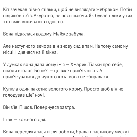
Кіт зачекав рівно стільки, щоб не виглядати жебраком. Потім
підійшов і з’їв. Акуратно, не поспішаючи. Як буває тільки у тих,
хто вмів виживати з гідністю.
Вона піднялася додому. Майже забула.
Але наступного вечора він знову сидів там. На тому самому
місці. І дивився на її вікна.
У думках вона дала йому ім’я — Хмарик. Тільки про себе,
ніколи вголос. Бо ім’я — це вже прив’язаність. А
прив’язуватися до чужого кота вона не збиралася.
Купила один пакетик вологого корму. Просто щоб він не
голодував цієї ночі.
Він з’їв. Пішов. Повернувся завтра.
І так — кожного дня.
Вона переодягалася після роботи, брала пластикову миску і