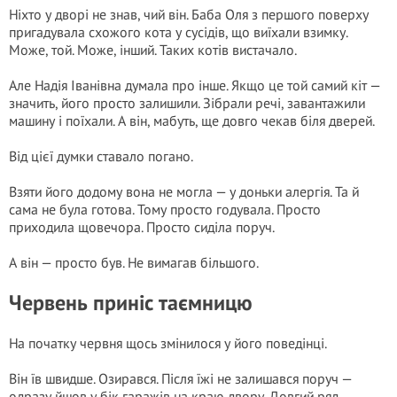
Ніхто у дворі не знав, чий він. Баба Оля з першого поверху
пригадувала схожого кота у сусідів, що виїхали взимку.
Може, той. Може, інший. Таких котів вистачало.
Але Надія Іванівна думала про інше. Якщо це той самий кіт —
значить, його просто залишили. Зібрали речі, завантажили
машину і поїхали. А він, мабуть, ще довго чекав біля дверей.
Від цієї думки ставало погано.
Взяти його додому вона не могла — у доньки алергія. Та й
сама не була готова. Тому просто годувала. Просто
приходила щовечора. Просто сиділа поруч.
А він — просто був. Не вимагав більшого.
Червень приніс таємницю
На початку червня щось змінилося у його поведінці.
Він їв швидше. Озирався. Після їжі не залишався поруч —
одразу йшов у бік гаражів на краю двору. Довгий ряд