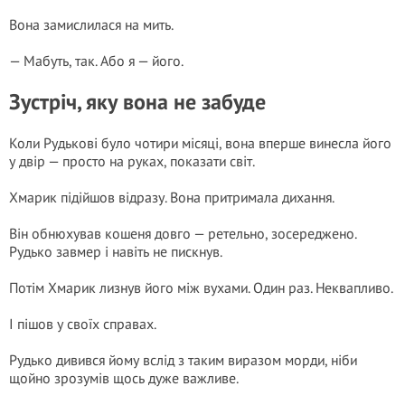
Вона замислилася на мить.
— Мабуть, так. Або я — його.
Зустріч, яку вона не забуде
Коли Рудькові було чотири місяці, вона вперше винесла його
у двір — просто на руках, показати світ.
Хмарик підійшов відразу. Вона притримала дихання.
Він обнюхував кошеня довго — ретельно, зосереджено.
Рудько завмер і навіть не пискнув.
Потім Хмарик лизнув його між вухами. Один раз. Неквапливо.
І пішов у своїх справах.
Рудько дивився йому вслід з таким виразом морди, ніби
щойно зрозумів щось дуже важливе.