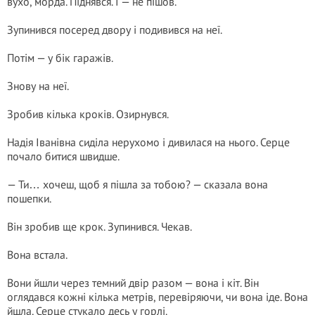
вухо, морда. Піднявся. І — не пішов.
Зупинився посеред двору і подивився на неї.
Потім — у бік гаражів.
Знову на неї.
Зробив кілька кроків. Озирнувся.
Надія Іванівна сиділа нерухомо і дивилася на нього. Серце
почало битися швидше.
— Ти… хочеш, щоб я пішла за тобою? — сказала вона
пошепки.
Він зробив ще крок. Зупинився. Чекав.
Вона встала.
Вони йшли через темний двір разом — вона і кіт. Він
оглядався кожні кілька метрів, перевіряючи, чи вона іде. Вона
йшла. Серце стукало десь у горлі.