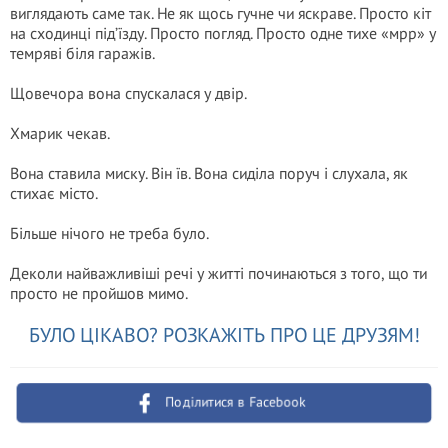
виглядають саме так. Не як щось гучне чи яскраве. Просто кіт
на сходинці під’їзду. Просто погляд. Просто одне тихе «мрр» у
темряві біля гаражів.
Щовечора вона спускалася у двір.
Хмарик чекав.
Вона ставила миску. Він їв. Вона сиділа поруч і слухала, як
стихає місто.
Більше нічого не треба було.
Деколи найважливіші речі у житті починаються з того, що ти
просто не пройшов мимо.
БУЛО ЦІКАВО? РОЗКАЖІТЬ ПРО ЦЕ ДРУЗЯМ!
Поділитися в Facebook