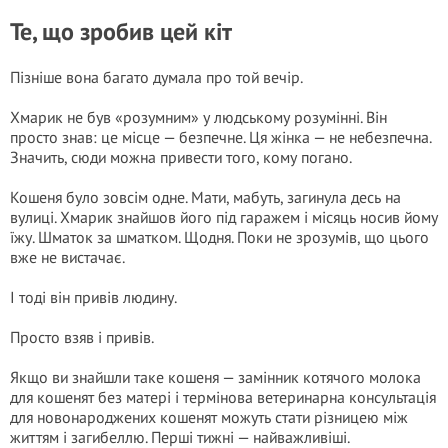
Те, що зробив цей кіт
Пізніше вона багато думала про той вечір.
Хмарик не був «розумним» у людському розумінні. Він
просто знав: це місце — безпечне. Ця жінка — не небезпечна.
Значить, сюди можна привести того, кому погано.
Кошеня було зовсім одне. Мати, мабуть, загинула десь на
вулиці. Хмарик знайшов його під гаражем і місяць носив йому
їжу. Шматок за шматком. Щодня. Поки не зрозумів, що цього
вже не вистачає.
І тоді він привів людину.
Просто взяв і привів.
Якщо ви знайшли таке кошеня — замінник котячого молока
для кошенят без матері і термінова ветеринарна консультація
для новонароджених кошенят можуть стати різницею між
життям і загибеллю. Перші тижні — найважливіші.