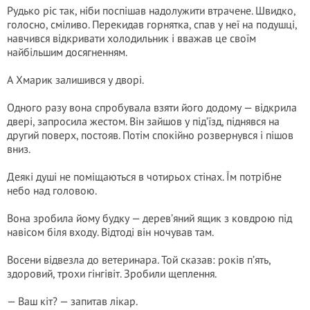
Рудько ріс так, ніби поспішав надолужити втрачене. Швидко,
голосно, сміливо. Перекидав горнятка, спав у неї на подушці,
навчився відкривати холодильник і вважав це своїм
найбільшим досягненням.
А Хмарик залишився у дворі.
Одного разу вона спробувала взяти його додому — відкрила
двері, запросила жестом. Він зайшов у під’їзд, піднявся на
другий поверх, постояв. Потім спокійно розвернувся і пішов
вниз.
Деякі душі не поміщаються в чотирьох стінах. Їм потрібне
небо над головою.
Вона зробила йому будку — дерев’яний ящик з ковдрою під
навісом біля входу. Відтоді він ночував там.
Восени відвезла до ветеринара. Той сказав: років п’ять,
здоровий, трохи гінгівіт. Зробили щеплення.
— Ваш кіт? — запитав лікар.