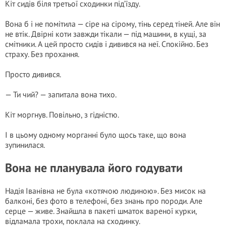
Кіт сидів біля третьої сходинки під’їзду.
Вона б і не помітила — сіре на сірому, тінь серед тіней. Але він
не втік. Двірні коти завжди тікали — під машини, в кущі, за
смітники. А цей просто сидів і дивився на неї. Спокійно. Без
страху. Без прохання.
Просто дивився.
— Ти чий? — запитала вона тихо.
Кіт моргнув. Повільно, з гідністю.
І в цьому одному морганні було щось таке, що вона
зупинилася.
Вона не планувала його годувати
Надія Іванівна не була «котячою людиною». Без мисок на
балконі, без фото в телефоні, без знань про породи. Але
серце — живе. Знайшла в пакеті шматок вареної курки,
відламала трохи, поклала на сходинку.