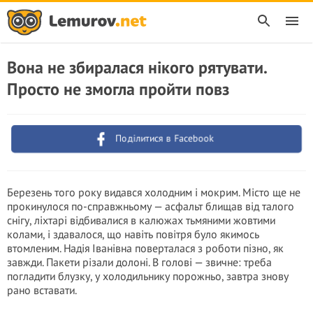
Вона не збиралася нікого рятувати.
Просто не змогла пройти повз
Поділитися в Facebook
Березень того року видався холодним і мокрим. Місто ще не
прокинулося по-справжньому — асфальт блищав від талого
снігу, ліхтарі відбивалися в калюжах тьмяними жовтими
колами, і здавалося, що навіть повітря було якимось
втомленим. Надія Іванівна поверталася з роботи пізно, як
завжди. Пакети різали долоні. В голові — звичне: треба
погладити блузку, у холодильнику порожньо, завтра знову
рано вставати.