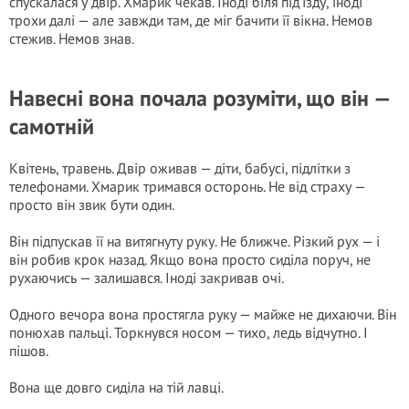
спускалася у двір. Хмарик чекав. Іноді біля під’їзду, іноді
трохи далі — але завжди там, де міг бачити її вікна. Немов
стежив. Немов знав.
Навесні вона почала розуміти, що він —
самотній
Квітень, травень. Двір оживав — діти, бабусі, підлітки з
телефонами. Хмарик тримався осторонь. Не від страху —
просто він звик бути один.
Він підпускав її на витягнуту руку. Не ближче. Різкий рух — і
він робив крок назад. Якщо вона просто сиділа поруч, не
рухаючись — залишався. Іноді закривав очі.
Одного вечора вона простягла руку — майже не дихаючи. Він
понюхав пальці. Торкнувся носом — тихо, ледь відчутно. І
пішов.
Вона ще довго сиділа на тій лавці.