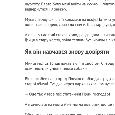
шурхоту. Варто було мені вийти на кухню — підхоп
відвернутися, і я зникну.
Муся спершу шипіла й ховалася на шафі. Потім спу
вони сплять поряд, спина до спини. Дві старі душі
А осінь у нас тоді стояла холодна, дощова — типов
Гриця в стару кофту, поїла теплим бульйоном з лікам
Як він навчався знову довіряти
Минув місяць. Гриць почав виляти хвостом. Спершу
всім тілом, як уміють тільки собаки.
Він полюбив наш город. Поважно обходив грядки, 
старої яблуні. Сусідка через паркан якось гукнула:
— Оце так у тебе пес статечний! Прям господар!
А я дивилася на нього й не могла повірити, що це 
Обстеження серця показало, що все не так страшно,