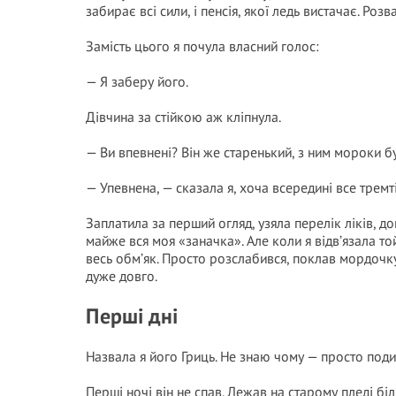
забирає всі сили, і пенсія, якої ледь вистачає. Ро
Замість цього я почула власний голос:
— Я заберу його.
Дівчина за стійкою аж кліпнула.
— Ви впевнені? Він же старенький, з ним мороки 
— Упевнена, — сказала я, хоча всередині все тремт
Заплатила за перший огляд, узяла перелік ліків,
майже вся моя «заначка». Але коли я відв’язала то
весь обм’як. Просто розслабився, поклав мордочку 
дуже довго.
Перші дні
Назвала я його Гриць. Не знаю чому — просто подив
Перші ночі він не спав. Лежав на старому пледі б