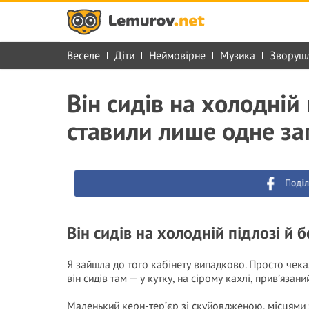
Веселе
Діти
Неймовірне
Музика
Зворуш
Він сидів на холодній 
ставили лише одне за
Поділ
Він сидів на холодній підлозі й 
Я зайшла до того кабінету випадково. Просто чек
він сидів там — у кутку, на сірому кахлі, прив’яза
Маленький керн-тер’єр зі скуйовдженою, місцями з