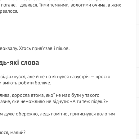
погане. І дивився. Тими темними, вологими очима, в яких
ірвалося.
окзалу. Хтось прив’язав і пішов.
дь-які слова
 відсахнувся, але й не потягнувся назустріч — просто
и вміють робити боляче.
блива, доросла втома, якої не має бути у такого
чазне, яке неможливо не відчути: «А ти теж підеш?»
ім дуже обережно, ледь помітно, притиснувся вологим
лося, малий?