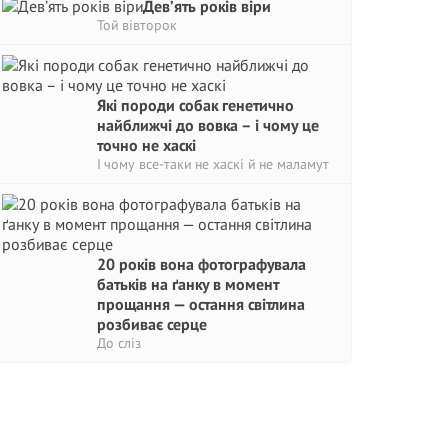
Дев’ять років віри
Той вівторок
Які породи собак генетично
найближчі до вовка – і чому це
точно не хаскі
І чому все-таки не хаскі й не маламут
20 років вона фотографувала
батьків на ґанку в момент
прощання — остання світлина
розбиває серце
До сліз