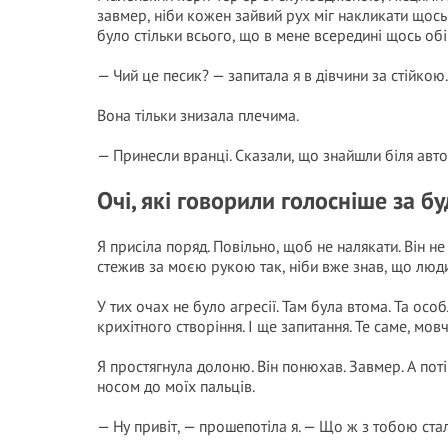
завмер, ніби кожен зайвий рух міг накликати щось 
було стільки всього, що в мене всередині щось об
— Чий це песик? — запитала я в дівчини за стійкою.
Вона тільки знизала плечима.
— Принесли вранці. Сказали, що знайшли біля автов
Очі, які говорили голосніше за бу
Я присіла поряд. Повільно, щоб не налякати. Він не
стежив за моєю рукою так, ніби вже знав, що люд
У тих очах не було агресії. Там була втома. Та осо
крихітного створіння. І ще запитання. Те саме, мов
Я простягнула долоню. Він понюхав. Завмер. А пот
носом до моїх пальців.
— Ну привіт, — прошепотіла я. — Що ж з тобою ста