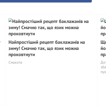
у
Найпростіший рецепт баклажанів на
Що
зиму! Смачно так, що язик можна
йо
проковтнути
пр
Смакота
Дот
збе
пух