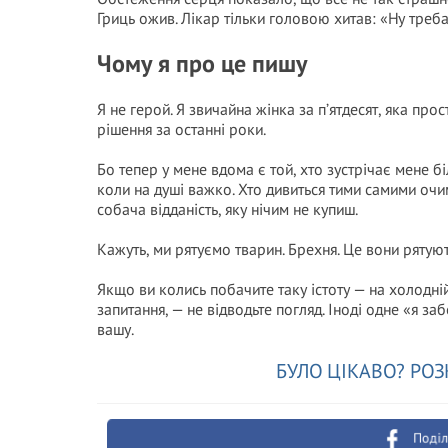
Гриць ожив. Лікар тільки головою хитав: «Ну треба 
Чому я про це пишу
Я не герой. Я звичайна жінка за п’ятдесят, яка пр
рішення за останні роки.
Бо тепер у мене вдома є той, хто зустрічає мене бі
коли на душі важко. Хто дивиться тими самими очима
собача відданість, яку нічим не купиш.
Кажуть, ми рятуємо тварин. Брехня. Це вони рятуют
Якщо ви колись побачите таку істоту — на холодній
запитання, — не відводьте погляд. Іноді одне «я заб
вашу.
БУЛО ЦІКАВО? РОЗ
Поділ