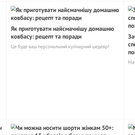
Як приготувати найсмачнішу домашню
ковбасу: рецепт та поради
За
сп
Це буде ваш персональний кулінарний шедевр!
по
Май