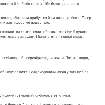
лювався й дріботів слідом, ніби боявся, що варто
стилася, обнюхала прибульця й, на диво, прийняла. Тепер
, яких життя добряче пошарпало.
а полтавська сльота, коли небо тижнями сіре. Я кутала
и, гладила за вухом. І бачила, як він поволі відтає.
 несміливо, ніби перевіряючи, чи можна. Потім — щиро,
обнюхував кожен кущ смородини, лягав у затінку біля
той самий тремтливий клубочок з ветклініки.
 як боялися. Ліки, спокій, нормальне харчування — і