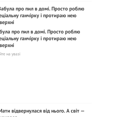
була про пил в домі. Просто роблю
еціальну ганчірку і протираю нею
верхні
те на увазі