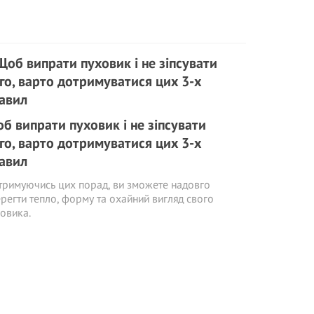
б випрати пуховик і не зіпсувати
го, варто дотримуватися цих 3-х
авил
римуючись цих порад, ви зможете надовго
регти тепло, форму та охайний вигляд свого
овика.