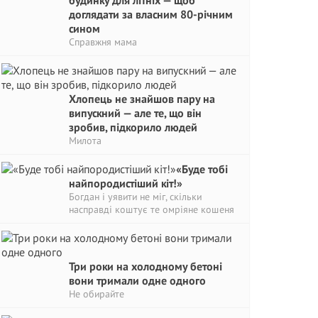
будинку для літніх — щоб
доглядати за власним 80-річним
сином
Справжня мама
Хлопець не знайшов пару на
випускний — але те, що він
зробив, підкорило людей
Милота
«Буде тобі
найпородистіший кіт!»
Богдан і уявити не міг, скільки
насправді коштує те омріяне кошеня
Три роки на холодному бетоні
вони тримали одне одного
Не обирайте