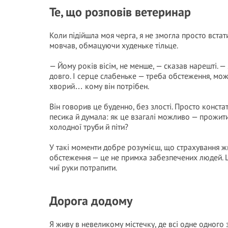
Те, що розповів ветеринар
Коли підійшла моя черга, я не змогла просто встати
мовчав, обмацуючи худеньке тільце.
— Йому років вісім, не менше, — сказав нарешті. — 
довго. І серце слабеньке — треба обстеження, можл
хворий… кому він потрібен.
Він говорив це буденно, без злості. Просто констат
песика й думала: як це взагалі можливо — прожити 
холодної труби й піти?
У такі моменти добре розумієш, що страхування ж
обстеження — це не примха забезпечених людей. Це
чиї руки потрапити.
Дорога додому
Я живу в невеликому містечку, де всі одне одного 