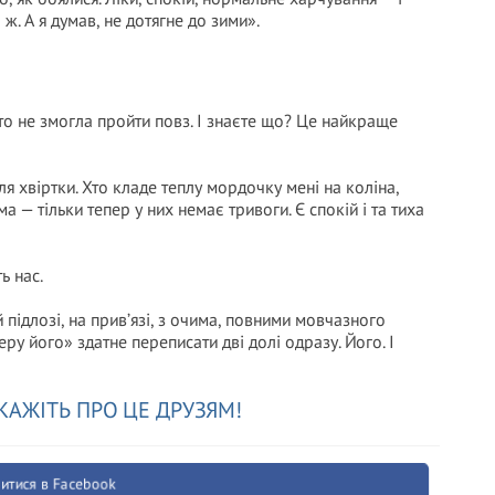
ж. А я думав, не дотягне до зими».
осто не змогла пройти повз. І знаєте що? Це найкраще
ля хвіртки. Хто кладе теплу мордочку мені на коліна,
 — тільки тепер у них немає тривоги. Є спокій і та тиха
ь нас.
 підлозі, на прив’язі, з очима, повними мовчазного
еру його» здатне переписати дві долі одразу. Його. І
КАЖІТЬ ПРО ЦЕ ДРУЗЯМ!
итися в Facebook