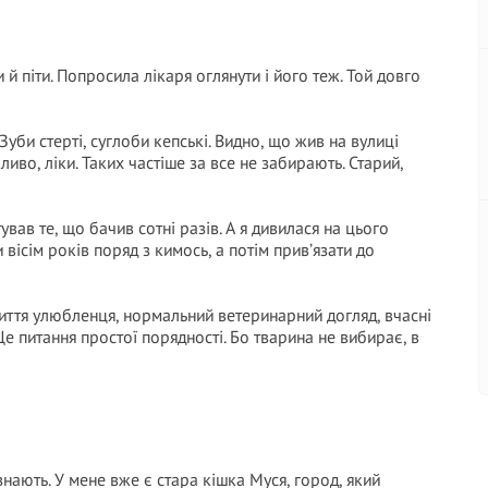
 й піти. Попросила лікаря оглянути і його теж. Той довго
Зуби стерті, суглоби кепські. Видно, що жив на вулиці
иво, ліки. Таких частіше за все не забирають. Старий,
ував те, що бачив сотні разів. А я дивилася на цього
вісім років поряд з кимось, а потім прив’язати до
иття улюбленця, нормальний ветеринарний догляд, вчасні
 питання простої порядності. Бо тварина не вибирає, в
знають. У мене вже є стара кішка Муся, город, який