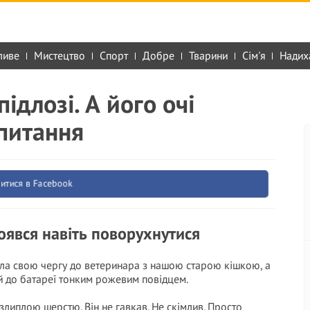
ливе
Мистецтво
Спорт
Добре
Тварини
Сім'я
Надих
підлозі. А його очі
питання
итися в Facebook
боявся навіть поворухнутися
ала свою чергу до ветеринара з нашою старою кішкою, а
ний до батареї тонким рожевим повідцем.
липлою шерстю. Він не гавкав. Не скімлив. Просто