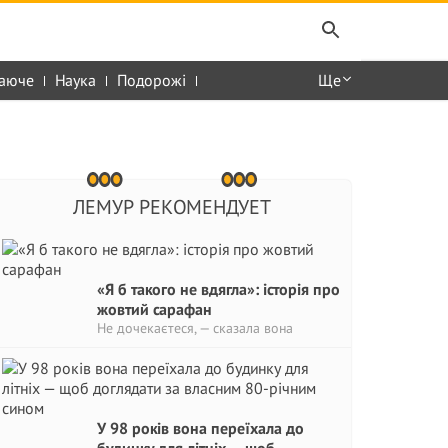
аюче
Наука
Подорожі
Ще
ЛЕМУР РЕКОМЕНДУЕТ
«Я б такого не вдягла»: історія про
жовтий сарафан
Не дочекаєтеся, — сказала вона
У 98 років вона переїхала до