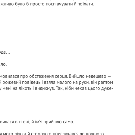
зважливо було б просто поспівчувати й поїхати.
буде…
іло.
 домовилася про обстеження серця. Вийшло недешево —
й рожевий повідець і взяла малого на руки, він раптом
мені на лікоть і видихнув. Так, ніби чекав цього дуже-
илася в ті очі, й ім’я прийшло само.
іля мого ліжка й сторожко прислухався до кожного