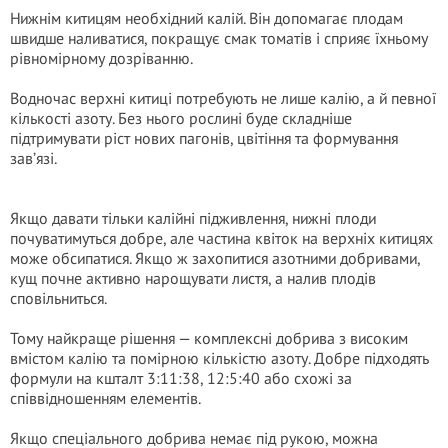
Нижнім китицям необхідний калій. Він допомагає плодам
швидше наливатися, покращує смак томатів і сприяє їхньому
рівномірному дозріванню.
Водночас верхні китиці потребують не лише калію, а й певної
кількості азоту. Без нього рослині буде складніше
підтримувати ріст нових пагонів, цвітіння та формування
зав’язі.
Якщо давати тільки калійні підживлення, нижні плоди
почуватимуться добре, але частина квіток на верхніх китицях
може обсипатися. Якщо ж захопитися азотними добривами,
кущ почне активно нарощувати листя, а налив плодів
сповільниться.
Тому найкраще рішення — комплексні добрива з високим
вмістом калію та помірною кількістю азоту. Добре підходять
формули на кшталт 3:11:38, 12:5:40 або схожі за
співвідношенням елементів.
Якщо спеціального добрива немає під рукою, можна