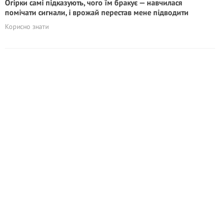
Огірки самі підказують, чого їм бракує — навчилася
помічати сигнали, і врожай перестав мене підводити
Корисно знати