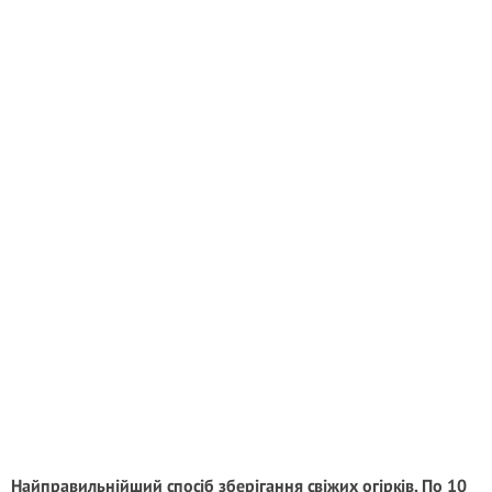
Найправильнійший спосіб зберігання свіжих огірків. По 10