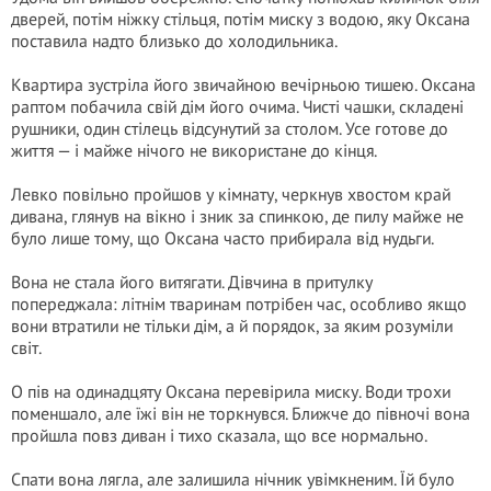
дверей, потім ніжку стільця, потім миску з водою, яку Оксана
поставила надто близько до холодильника.
Квартира зустріла його звичайною вечірньою тишею. Оксана
раптом побачила свій дім його очима. Чисті чашки, складені
рушники, один стілець відсунутий за столом. Усе готове до
життя — і майже нічого не використане до кінця.
Левко повільно пройшов у кімнату, черкнув хвостом край
дивана, глянув на вікно і зник за спинкою, де пилу майже не
було лише тому, що Оксана часто прибирала від нудьги.
Вона не стала його витягати. Дівчина в притулку
попереджала: літнім тваринам потрібен час, особливо якщо
вони втратили не тільки дім, а й порядок, за яким розуміли
світ.
О пів на одинадцяту Оксана перевірила миску. Води трохи
поменшало, але їжі він не торкнувся. Ближче до півночі вона
пройшла повз диван і тихо сказала, що все нормально.
Спати вона лягла, але залишила нічник увімкненим. Їй було