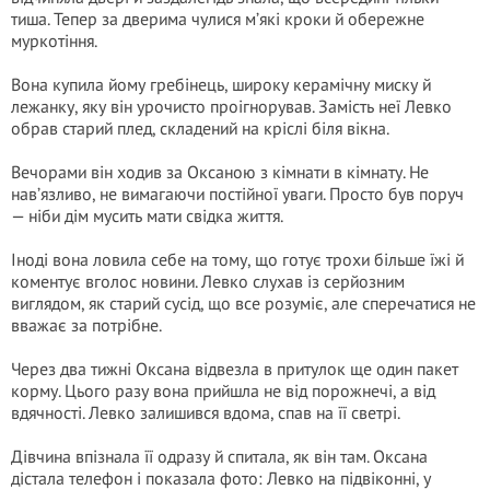
тиша. Тепер за дверима чулися м’які кроки й обережне
муркотіння.
Вона купила йому гребінець, широку керамічну миску й
лежанку, яку він урочисто проігнорував. Замість неї Левко
обрав старий плед, складений на кріслі біля вікна.
Вечорами він ходив за Оксаною з кімнати в кімнату. Не
нав’язливо, не вимагаючи постійної уваги. Просто був поруч
— ніби дім мусить мати свідка життя.
Іноді вона ловила себе на тому, що готує трохи більше їжі й
коментує вголос новини. Левко слухав із серйозним
виглядом, як старий сусід, що все розуміє, але сперечатися не
вважає за потрібне.
Через два тижні Оксана відвезла в притулок ще один пакет
корму. Цього разу вона прийшла не від порожнечі, а від
вдячності. Левко залишився вдома, спав на її светрі.
Дівчина впізнала її одразу й спитала, як він там. Оксана
дістала телефон і показала фото: Левко на підвіконні, у