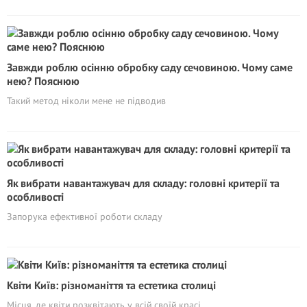
Завжди роблю осінню обробку саду сечовиною. Чому саме
нею? Пояснюю
Такий метод ніколи мене не підводив
Як вибрати навантажувач для складу: головні критерії та
особливості
Запорука ефективної роботи складу
Квіти Київ: різноманіття та естетика столиці
Місця, де квіти розквітають у всій своїй красі