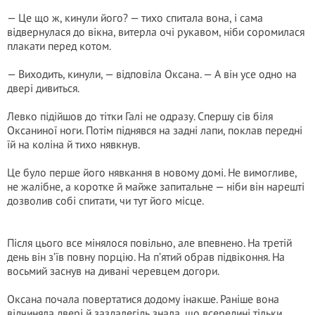
— Це що ж, кинули його? — тихо спитала вона, і сама
відвернулася до вікна, витерла очі рукавом, ніби соромилася
плакати перед котом.
— Виходить, кинули, — відповіла Оксана. — А він усе одно на
двері дивиться.
Левко підійшов до тітки Галі не одразу. Спершу сів біля
Оксаниної ноги. Потім піднявся на задні лапи, поклав передні
їй на коліна й тихо нявкнув.
Це було перше його нявкання в новому домі. Не вимогливе,
не жалібне, а коротке й майже запитальне — ніби він нарешті
дозволив собі спитати, чи тут його місце.
Після цього все мінялося повільно, але впевнено. На третій
день він з’їв повну порцію. На п’ятий обрав підвіконня. На
восьмий заснув на дивані черевцем догори.
Оксана почала повертатися додому інакше. Раніше вона
відчиняла двері й заздалегідь знала, що всередині тільки