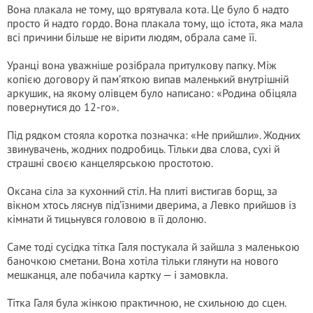
Вона плакала не тому, що врятувала кота. Це було б надто
просто й надто гордо. Вона плакала тому, що істота, яка мала
всі причини більше не вірити людям, обрала саме її.
Уранці вона уважніше розібрала притулкову папку. Між
копією договору й пам’яткою випав маленький внутрішній
аркушик, на якому олівцем було написано: «Родина обіцяла
повернутися до 12-го».
Під рядком стояла коротка позначка: «Не прийшли». Жодних
звинувачень, жодних подробиць. Тільки два слова, сухі й
страшні своєю канцелярською простотою.
Оксана сіла за кухонний стіл. На плиті вистигав борщ, за
вікном хтось ляснув під’їзними дверима, а Левко прийшов із
кімнати й тицьнувся головою в її долоню.
Саме тоді сусідка тітка Галя постукала й зайшла з маленькою
баночкою сметани. Вона хотіла тільки глянути на нового
мешканця, але побачила картку — і замовкла.
Тітка Галя була жінкою практичною, не схильною до сцен.