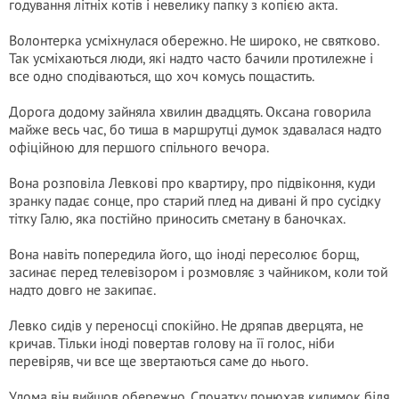
годування літніх котів і невелику папку з копією акта.
Волонтерка усміхнулася обережно. Не широко, не святково.
Так усміхаються люди, які надто часто бачили протилежне і
все одно сподіваються, що хоч комусь пощастить.
Дорога додому зайняла хвилин двадцять. Оксана говорила
майже весь час, бо тиша в маршрутці думок здавалася надто
офіційною для першого спільного вечора.
Вона розповіла Левкові про квартиру, про підвіконня, куди
зранку падає сонце, про старий плед на дивані й про сусідку
тітку Галю, яка постійно приносить сметану в баночках.
Вона навіть попередила його, що іноді пересолює борщ,
засинає перед телевізором і розмовляє з чайником, коли той
надто довго не закипає.
Левко сидів у переносці спокійно. Не дряпав дверцята, не
кричав. Тільки іноді повертав голову на її голос, ніби
перевіряв, чи все ще звертаються саме до нього.
Удома він вийшов обережно. Спочатку понюхав килимок біля