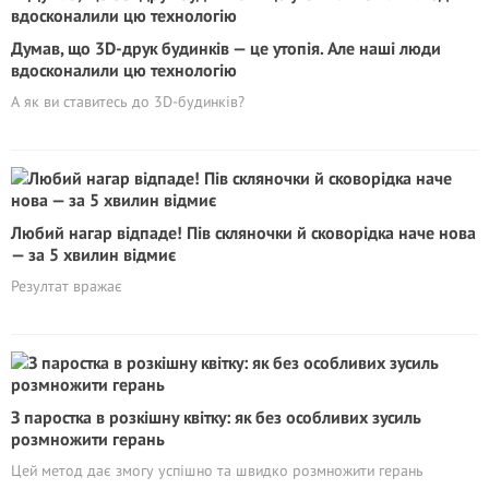
Думав, що 3D-друк будинків — це утопія. Але наші люди
вдосконалили цю технологію
А як ви ставитесь до 3D-будинків?
Любий нагар відпаде! Пів скляночки й сковорідка наче нова
— за 5 хвилин відмиє
Резултат вражає
З паростка в розкішну квітку: як без особливих зусиль
розмножити герань
Цей метод дає змогу успішно та швидко розмножити герань