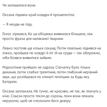
Чи залишилася вона.
Оксана підняла край ковдри й прошепотіла:
— Я нікуди не піду.
Голос зірвався, бо ця обіцянка виявилася більшою, ніж
просто фраза для наляканої тварини.
Левко постояв ще кілька секунд. Потім повільно піднявся на
ліжко, пройшов по ковдрі й ліг їй на груди — так обережно,
ніби боявся виявитися зайвим.
Муркотіння прийшло не одразу. Спочатку було тільки
дихання, потім слабке тремтіння, потім глибокий нерівний
звук, що розійшовся по кімнаті теплішим за будь-яку
батарею.
Оксана заплакала. Не гучно, не красиво, не так, як плачуть у
кіно. Сльози просто текли до скронь, поки вона лежала
нерухомо, щоб не сполохати його довіру.