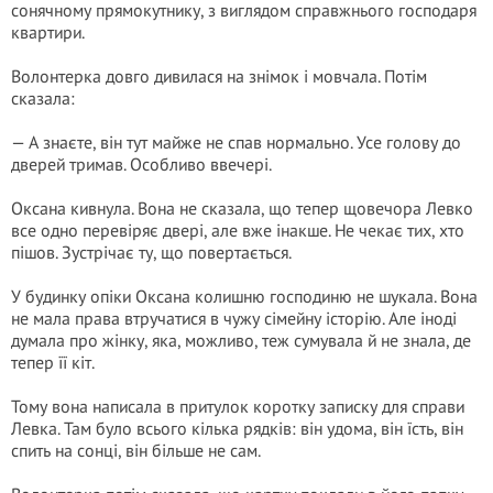
сонячному прямокутнику, з виглядом справжнього господаря
квартири.
Волонтерка довго дивилася на знімок і мовчала. Потім
сказала:
— А знаєте, він тут майже не спав нормально. Усе голову до
дверей тримав. Особливо ввечері.
Оксана кивнула. Вона не сказала, що тепер щовечора Левко
все одно перевіряє двері, але вже інакше. Не чекає тих, хто
пішов. Зустрічає ту, що повертається.
У будинку опіки Оксана колишню господиню не шукала. Вона
не мала права втручатися в чужу сімейну історію. Але іноді
думала про жінку, яка, можливо, теж сумувала й не знала, де
тепер її кіт.
Тому вона написала в притулок коротку записку для справи
Левка. Там було всього кілька рядків: він удома, він їсть, він
спить на сонці, він більше не сам.