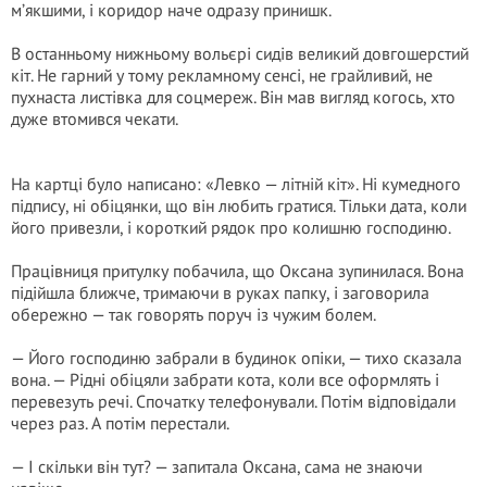
м’якшими, і коридор наче одразу принишк.
В останньому нижньому вольєрі сидів великий довгошерстий
кіт. Не гарний у тому рекламному сенсі, не грайливий, не
пухнаста листівка для соцмереж. Він мав вигляд когось, хто
дуже втомився чекати.
На картці було написано: «Левко — літній кіт». Ні кумедного
підпису, ні обіцянки, що він любить гратися. Тільки дата, коли
його привезли, і короткий рядок про колишню господиню.
Працівниця притулку побачила, що Оксана зупинилася. Вона
підійшла ближче, тримаючи в руках папку, і заговорила
обережно — так говорять поруч із чужим болем.
— Його господиню забрали в будинок опіки, — тихо сказала
вона. — Рідні обіцяли забрати кота, коли все оформлять і
перевезуть речі. Спочатку телефонували. Потім відповідали
через раз. А потім перестали.
— І скільки він тут? — запитала Оксана, сама не знаючи