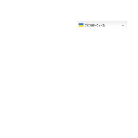
Українська
Як не мерзнути в –30 °C: лайфхаки від легендарної
української альпіністки Антоніни Самойлової
Перевірено восьмитисячниками 🏔️🗻