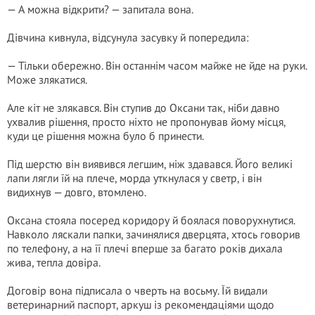
— А можна відкрити? — запитала вона.
Дівчина кивнула, відсунула засувку й попередила:
— Тільки обережно. Він останнім часом майже не йде на руки.
Може злякатися.
Але кіт не злякався. Він ступив до Оксани так, ніби давно
ухвалив рішення, просто ніхто не пропонував йому місця,
куди це рішення можна було б принести.
Під шерстю він виявився легшим, ніж здавався. Його великі
лапи лягли їй на плече, морда уткнулася у светр, і він
видихнув — довго, втомлено.
Оксана стояла посеред коридору й боялася поворухнутися.
Навколо ляскали папки, зачинялися дверцята, хтось говорив
по телефону, а на її плечі вперше за багато років дихала
жива, тепла довіра.
Договір вона підписала о чверть на восьму. Їй видали
ветеринарний паспорт, аркуш із рекомендаціями щодо