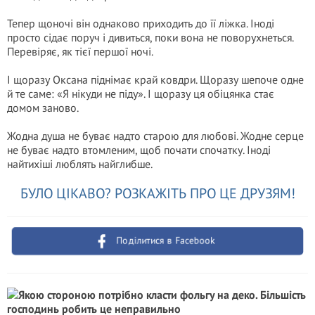
Тепер щоночі він однаково приходить до її ліжка. Іноді
просто сідає поруч і дивиться, поки вона не поворухнеться.
Перевіряє, як тієї першої ночі.
І щоразу Оксана піднімає край ковдри. Щоразу шепоче одне
й те саме: «Я нікуди не піду». І щоразу ця обіцянка стає
домом заново.
Жодна душа не буває надто старою для любові. Жодне серце
не буває надто втомленим, щоб почати спочатку. Іноді
найтихіші люблять найглибше.
БУЛО ЦІКАВО? РОЗКАЖІТЬ ПРО ЦЕ ДРУЗЯМ!
Поділитися в Facebook