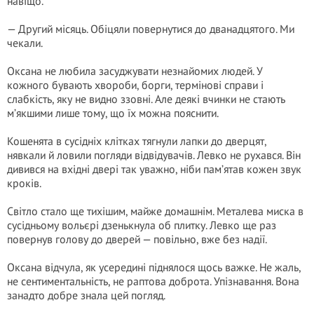
навіщо.
— Другий місяць. Обіцяли повернутися до дванадцятого. Ми
чекали.
Оксана не любила засуджувати незнайомих людей. У
кожного бувають хвороби, борги, термінові справи і
слабкість, яку не видно ззовні. Але деякі вчинки не стають
м’якшими лише тому, що їх можна пояснити.
Кошенята в сусідніх клітках тягнули лапки до дверцят,
нявкали й ловили погляди відвідувачів. Левко не рухався. Він
дивився на вхідні двері так уважно, ніби пам’ятав кожен звук
кроків.
Світло стало ще тихішим, майже домашнім. Металева миска в
сусідньому вольєрі дзенькнула об плитку. Левко ще раз
повернув голову до дверей — повільно, вже без надії.
Оксана відчула, як усередині піднялося щось важке. Не жаль,
не сентиментальність, не раптова доброта. Упізнавання. Вона
занадто добре знала цей погляд.