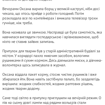
Вечорами Оксана варила борщ у великій каструлі, ніби досі
чекала, що хтось прийде з роботи голодний. Потім
розкладала все по контейнерах і вмикала телевізор трохи
гучніше, ніж треба.
Вона називала це звичкою. Насправді це була самотність, яка
навчилася виглядати господарською і врівноваженою, щоб
ніхто не ставив зайвих запитань.
Притулок для тварин був у старій адміністративній будівлі за
містом. У коридорі пахло миючим засобом, вологими
рушниками й сухим кормом. Десь дзенькали миски, а дівчина-
волонтерка щось записувала в журнал.
Оксана віддала пакет корму, стосик чистих рушників і вже
збиралася йти. Вона навіть застібнула пальто, бо заздалегідь
вирішила: жодних слабкостей, жодних раптових рішень,
жодних тварин додому.
Саме тоді світло в притулку приглушили на вечірній режим. О
пів на сьому довгі лампи над рядами вольєрів стали