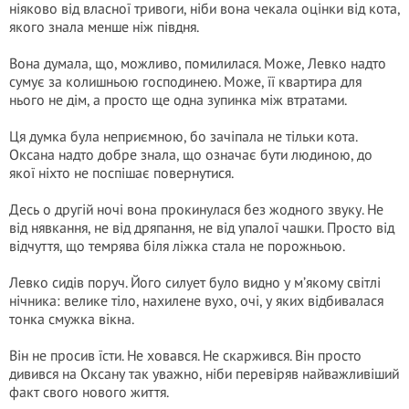
ніяково від власної тривоги, ніби вона чекала оцінки від кота,
якого знала менше ніж півдня.
Вона думала, що, можливо, помилилася. Може, Левко надто
сумує за колишньою господинею. Може, її квартира для
нього не дім, а просто ще одна зупинка між втратами.
Ця думка була неприємною, бо зачіпала не тільки кота.
Оксана надто добре знала, що означає бути людиною, до
якої ніхто не поспішає повернутися.
Десь о другій ночі вона прокинулася без жодного звуку. Не
від нявкання, не від дряпання, не від упалої чашки. Просто від
відчуття, що темрява біля ліжка стала не порожньою.
Левко сидів поруч. Його силует було видно у м’якому світлі
нічника: велике тіло, нахилене вухо, очі, у яких відбивалася
тонка смужка вікна.
Він не просив їсти. Не ховався. Не скаржився. Він просто
дивився на Оксану так уважно, ніби перевіряв найважливіший
факт свого нового життя.