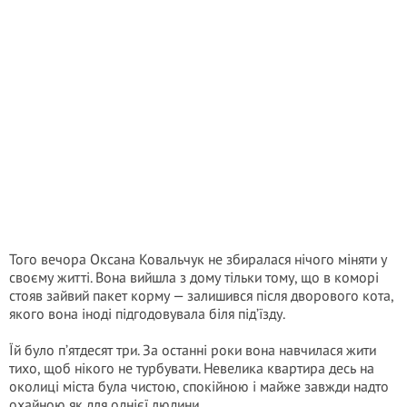
Того вечора Оксана Ковальчук не збиралася нічого міняти у
своєму житті. Вона вийшла з дому тільки тому, що в коморі
стояв зайвий пакет корму — залишився після дворового кота,
якого вона іноді підгодовувала біля під’їзду.
Їй було п’ятдесят три. За останні роки вона навчилася жити
тихо, щоб нікого не турбувати. Невелика квартира десь на
околиці міста була чистою, спокійною і майже завжди надто
охайною як для однієї людини.