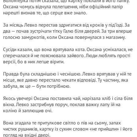
Волонтерка потім сказала, що картку поклали в його папку.
Оксана чомусь відчула полегшення, ніби офіційний папір
нарешті визнав те, що серце вже знало.
За місяць Левко перестав здригатися від кроків у під’їзді. За
два — почав зустрічати тітку Галю біля дверей. За три вперше
голосно замуркотів, коли Оксана повернулася з магазину.
Сусіди казали, що вона врятувала кота. Оксана усміхалася, не
сперечалася й не пояснювала зайвого. Люди люблять прості
версії, бо в них легше вірити.
Правда була складнішою і чеснішою. Левко врятував у ній те
місце, яке давно перестало чекати відповіді. Ту частину, яка
забула, як це — бути потрібною.
Якось увечері Оксана поставила чай, нарізала хліб і сіла біля
вікна. Левко застрибнув поруч, поклав важку лапу їй на
коліно й заплющив очі.
Вона згадала те притулкове світло о пів на сьому, запах
чистих рушників, картку із сухим словом «не прийшли» і його
погляд на вхідні двері.