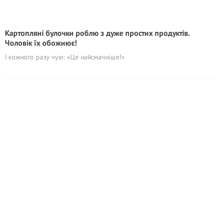
Картопляні булочки роблю з дуже простих продуктів.
Чоловік їх обожнює!
І кожного разу чую: «Це найсмачніше!»