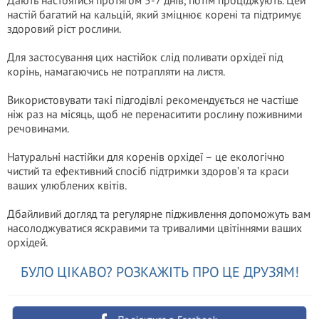
Дають настоятися протягом 5-7 днів, потім проціджують. Цей
настій багатий на кальцій, який зміцнює корені та підтримує
здоровий ріст рослини.
Для застосування цих настійок слід поливати орхідеї під
корінь, намагаючись не потрапляти на листя.
Використовувати такі підгодівлі рекомендується не частіше
ніж раз на місяць, щоб не перенаситити рослину поживними
речовинами.
Натуральні настійки для коренів орхідеї – це екологічно
чистий та ефективний спосіб підтримки здоров’я та краси
ваших улюблених квітів.
Дбайливий догляд та регулярне підживлення допоможуть вам
насолоджуватися яскравими та тривалими цвітіннями ваших
орхідей.
БУЛО ЦІКАВО? РОЗКАЖІТЬ ПРО ЦЕ ДРУЗЯМ!