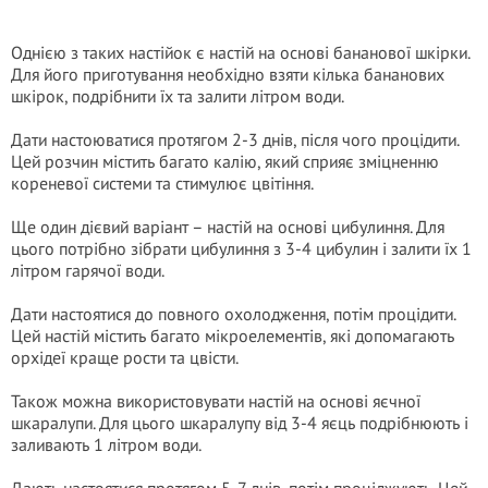
Однією з таких настійок є настій на основі бананової шкірки.
Для його приготування необхідно взяти кілька бананових
шкірок, подрібнити їх та залити літром води.
Дати настоюватися протягом 2-3 днів, після чого процідити.
Цей розчин містить багато калію, який сприяє зміцненню
кореневої системи та стимулює цвітіння.
Ще один дієвий варіант – настій на основі цибулиння. Для
цього потрібно зібрати цибулиння з 3-4 цибулин і залити їх 1
літром гарячої води.
Дати настоятися до повного охолодження, потім процідити.
Цей настій містить багато мікроелементів, які допомагають
орхідеї краще рости та цвісти.
Також можна використовувати настій на основі яєчної
шкаралупи. Для цього шкаралупу від 3-4 яєць подрібнюють і
заливають 1 літром води.