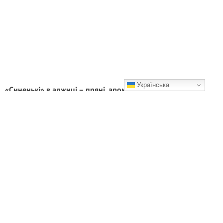
Українська
«Синенькі» в аджиці – пряні, ароматні й такі смачні, що
взимку просто неможливо відірватися!
Смакота