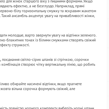
ло для жінок старшого віку з пишними формами. Якщо
лядають ефектно, а не безглуздо. Наприклад, прямі
червоно-білу горизонтальну смужку та яскравим жакетом
. Такий ансамбль акцентує увагу на привабливості жінки,
дати молодше, варто звернути увагу на відтінки зеленого.
ено-блакитних тонах із білими смужками створять свіжий
ефекту стрункості.
 поєднання світло-сірих штанів зі стрічкою, сорочки
а комбінація створює чітку вертикальну лінію, що робить
ливо обирайте насичені відтінки, якщо прагнете
-жовта вільна сорочка формують свіжий, але
ість повністю чорного комплекту виберіть чорні штани,