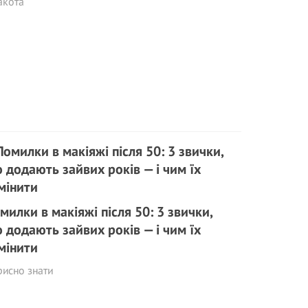
акота
милки в макіяжі після 50: 3 звички,
 додають зайвих років — і чим їх
мінити
исно знати