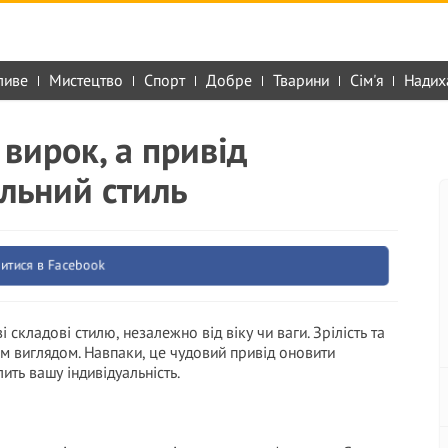
ливе
Мистецтво
Спорт
Добре
Тварини
Сім'я
Надих
 вирок, а привід
альний стиль
итися в Facebook
 складові стилю, незалежно від віку чи ваги. Зрілість та
їм виглядом. Навпаки, це чудовий привід оновити
ить вашу індивідуальність.