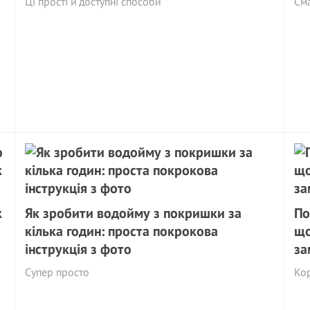
Ці прості й доступні способи
См
к
Як зробити водойму з покришки за
По
кілька годин: проста покрокова
що
інструкція з фото
за
Супер просто
Кор