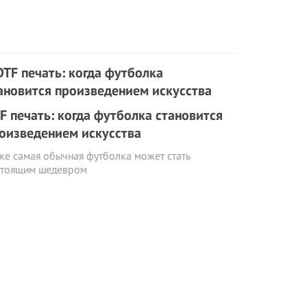
F печать: когда футболка становится
оизведением искусства
е самая обычная футболка может стать
стоящим шедевром