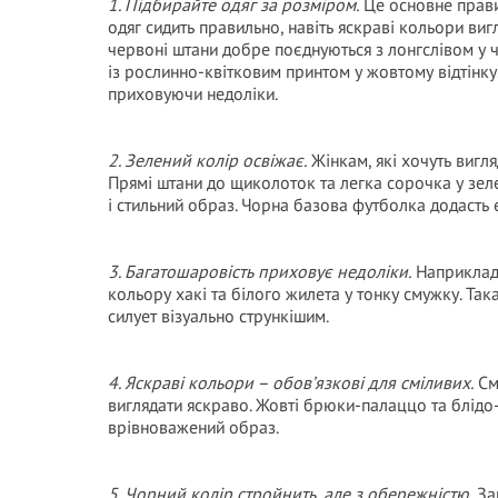
1. Підбирайте одяг за розміром.
Це основне прави
одяг сидить правильно, навіть яскраві кольори виг
червоні штани добре поєднуються з лонгслівом у 
із рослинно-квітковим принтом у жовтому відтінку
приховуючи недоліки.
2. Зелений колір освіжає.
Жінкам, які хочуть вигля
Прямі штани до щиколоток та легка сорочка у зел
і стильний образ. Чорна базова футболка додасть 
3. Багатошаровість приховує недоліки.
Наприклад,
кольору хакі та білого жилета у тонку смужку. Так
силует візуально стрункішим.
4. Яскраві кольори – обов’язкові для сміливих.
Смі
виглядати яскраво. Жовті брюки-палаццо та блідо
врівноважений образ.
5. Чорний колір стройнить, але з обережністю.
Зам