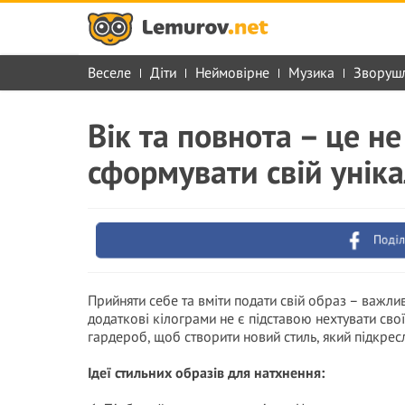
Веселе
Діти
Неймовірне
Музика
Зворуш
Вік та повнота – це не
сформувати свій унік
Поділ
Прийняти себе та вміти подати свій образ – важливі
додаткові кілограми не є підставою нехтувати сво
гардероб, щоб створити новий стиль, який підкресл
Ідеї стильних образів для натхнення: