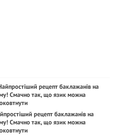
йпростіший рецепт баклажанів на
му! Смачно так, що язик можна
оковтнути