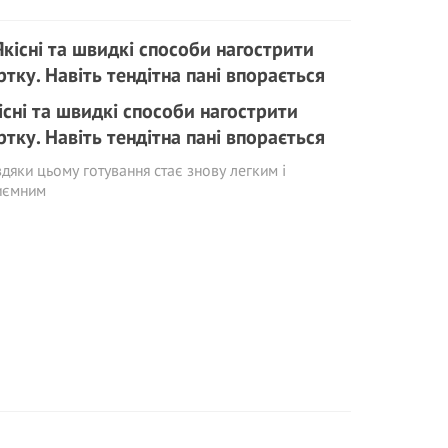
існі та швидкі способи нагострити
ртку. Навіть тендітна пані впорається
дяки цьому готування стає знову легким і
иємним