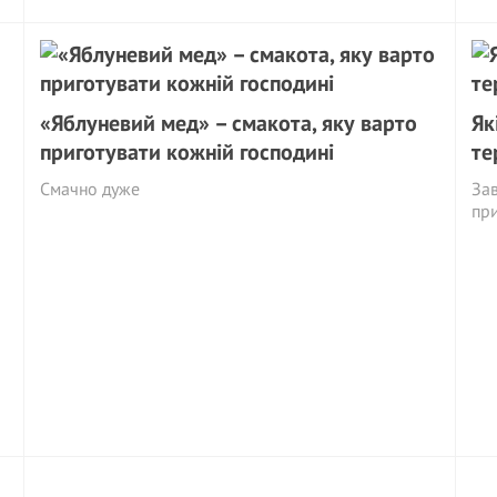
«Яблуневий мед» – смакота, яку варто
Як
приготувати кожній господині
те
Смачно дуже
Зав
пр