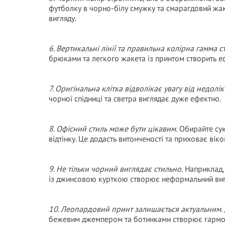
футболку в чорно-білу смужку та смарагдовий жак
вигляду.
6. Вертикальні лінії та правильна колірна гамма 
брюками та легкого жакета із принтом створить еф
7. Оригінальна клітка відволікає увагу від недолікі
чорної спідниці та светра виглядає дуже ефектно.
8. Офісний стиль може бути цікавим.
Обирайте сук
відтінку. Це додасть витонченості та приховає віков
9. Не тільки чорний виглядає стильно.
Наприклад, 
із джинсовою курткою створює неформальний виг
10. Леопардовий принт залишається актуальним.
бежевим джемпером та ботинками створює гармо