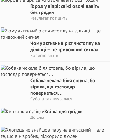
Город у відрі: свіжі овочі навіть
без грядки
Результат потішить
Чому активний ріст чистотілу на
ділянці – це тривожний сигнaл
Корисно знати
Собака чекала біля стовпа, бо
вірила, що господар
повернеться…
Субота закінчувалася
Квітка для сусідки
До сліз