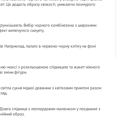
ет. Це додасть образу свіжості, уникаючи похмурого
стрункішають.
Вибір чорного комбінезона з широкими
ект витягнутого силуету.
в.
Наприклад, пальто в червоно-чорну клітку на фоні
ню-максі з розкльошеною спідницею та жакет ніжного
і зміни фігури.
світла сукня мідної довжини з квітковим принтом разом
ляд.
Довга спідниця з леопардовим малюнком у поєднанні з
нійний образ.