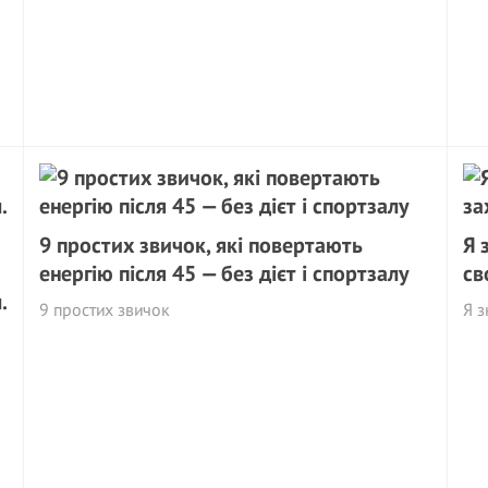
9 простих звичок, які повертають
Я 
енергію після 45 — без дієт і спортзалу
св
.
9 простих звичок
Я з