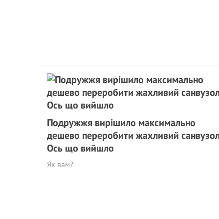
Подружжя вирішило максимально
дешево переробити жахливий санвузол
Ось що вийшло
Як вам?