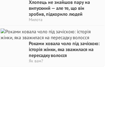
Хлопець не знайшов пару на
випускний — але те, що він
зробив, підкорило людей
Милота
Роками ховала чоло під зачіскою:
історія жінки, яка зважилася на
пepeсадкy волосся
Як вам?