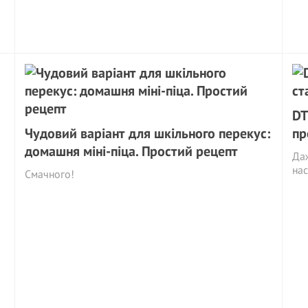
DT
Чудовий варіант для шкільного перекус:
пр
домашня міні-піца. Простий рецепт
Даж
на
Смачного!