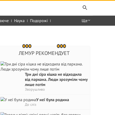
аюче
Наука
Подорожі
Ще
ЛЕМУР РЕКОМЕНДУЕТ
Три дні сіра кішка не відходила
від паркана. Люди зрозуміли чому
лише потім
Зворушливо
У неї була родина
До сліз