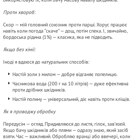
Проти хвороб:
Скор — мій головний союзник проти парші. Хорус працює
навіть коли погода “скаче” — дощ, потім спека. І, звичайно,
бордоська рідина (1%) — класика, яка не підводить.
Якщо без хімії:
Іноді я вдаюся до натуральних способів:
Настій золи з милом — добре відганяє попелицю.
Часникова вода (200 г на 10 літрів) — дуже ефективна
проти дрібних шкідників.
Настій полину — універсальний, діє навіть проти кліщів.
Як я проводжу обробку
Передусім — огляд. Придивляюся до листя, гілок, зав’язей.
Якщо бачу шкідників або плями — одразу знаю, який засіб
взяти. Час — важливий. Обробляю вранці або ввечері, коли