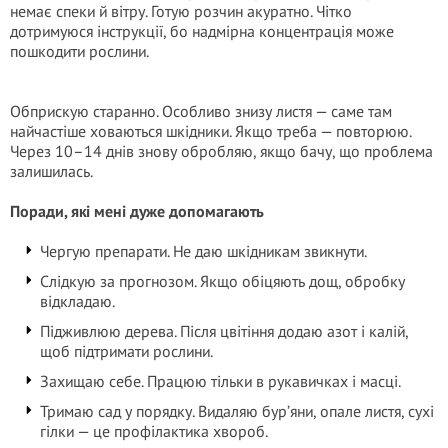
немає спеки й вітру. Готую розчин акуратно. Чітко
дотримуюся інструкції, бо надмірна концентрація може
пошкодити рослини.
Обприскую старанно. Особливо знизу листя — саме там
найчастіше ховаються шкідники. Якщо треба — повторюю.
Через 10–14 днів знову обробляю, якщо бачу, що проблема
залишилась.
Поради, які мені дуже допомагають
Чергую препарати. Не даю шкідникам звикнути.
Слідкую за прогнозом. Якщо обіцяють дощ, обробку
відкладаю.
Підживлюю дерева. Після цвітіння додаю азот і калій,
щоб підтримати рослини.
Захищаю себе. Працюю тільки в рукавичках і масці.
Тримаю сад у порядку. Видаляю бур’яни, опале листя, сухі
гілки — це профілактика хвороб.