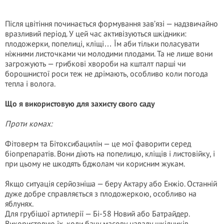
Після цвітіння починається формування зав’язі — надзвичайно
вразливий період. У цей час активізуються шкідники:
плодожерки, попелиці, кліщі… Їм аби тільки поласувати
ніжними листочками чи молодими плодами. Та не лише вони
загрожують — грибкові хвороби на кшталт парші чи
борошнистої роси теж не дрімають, особливо коли погода
тепла і волога.
Що я використовую для захисту свого саду
Проти комах:
Фітоверм та Бітоксибацилін — це мої фаворити серед
біопрепаратів. Вони діють на попелицю, кліщів і листовійку, і
при цьому не шкодять бджолам чи корисним жукам.
Якщо ситуація серйозніша — беру Актару або Енжіо. Останній
дуже добре справляється з плодожеркою, особливо на
яблунях.
Для грубішої артилерії — Бі-58 Новий або Батрайдер.
Використовую їх, коли бачу масову навалу шкідників.