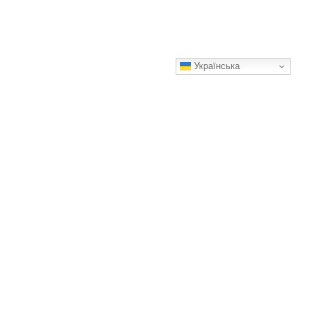
Українська
Кішку повертали до притулку сім разів…
Це наша кішка