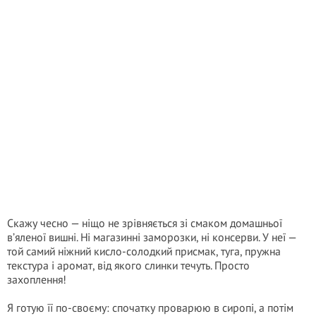
Скажу чесно — ніщо не зрівняється зі смаком домашньої
в’яленої вишні. Ні магазинні заморозки, ні консерви. У неї —
той самий ніжний кисло-солодкий присмак, туга, пружна
текстура і аромат, від якого слинки течуть. Просто
захоплення!
Я готую її по-своєму: спочатку проварюю в сиропі, а потім