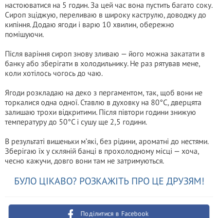
настоюватися на 5 годин. За цей час вона пустить багато соку.
Сироп зціджую, переливаю в широку каструлю, доводжу до
кипіння. Додаю ягоди і варю 10 хвилин, обережно
помішуючи.
Після варіння сироп знову зливаю — його можна закатати в
банку або зберігати в холодильнику. Не раз рятував мене,
коли хотілось чогось до чаю.
Ягоди розкладаю на деко з пергаментом, так, щоб вони не
торкалися одна одної. Ставлю в духовку на 80°C, дверцята
залишаю трохи відкритими. Після півтори години знижую
температуру до 50°C і сушу ще 2,5 години.
В результаті вишеньки м’які, без рідини, ароматні до нестями.
Зберігаю їх у скляній банці в прохолодному місці — хоча,
чесно кажучи, довго вони там не затримуються.
БУЛО ЦІКАВО? РОЗКАЖІТЬ ПРО ЦЕ ДРУЗЯМ!
Поділитися в Facebook