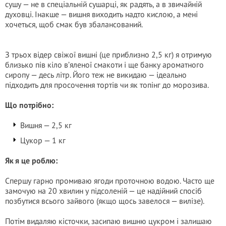
сушу — не в спеціальній сушарці, як радять, а в звичайній
духовці. Інакше — вишня виходить надто кислою, а мені
хочеться, щоб смак був збалансований.
З трьох відер свіжої вишні (це приблизно 2,5 кг) я отримую
близько пів кіло в’яленої смакоти і ще банку ароматного
сиропу — десь літр. Його теж не викидаю — ідеально
підходить для просочення тортів чи як топінг до морозива.
Що потрібно:
Вишня — 2,5 кг
Цукор — 1 кг
Як я це роблю:
Спершу гарно промиваю ягоди проточною водою. Часто ще
замочую на 20 хвилин у підсоленій — це надійний спосіб
позбутися всього зайвого (якщо щось завелося — вилізе).
Потім видаляю кісточки, засипаю вишню цукром і залишаю