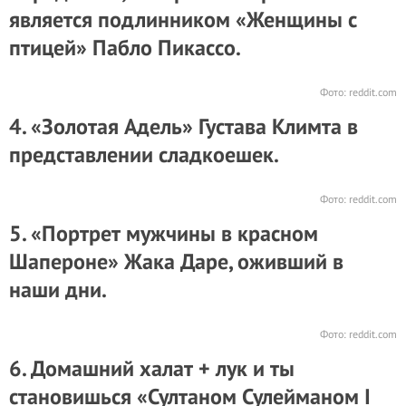
является подлинником «Женщины с
птицей» Пабло Пикассо.
Фото:
reddit.com
4. «Золотая Адель» Густава Климта в
представлении сладкоешек.
Фото:
reddit.com
5. «Портрет мужчины в красном
Шапероне» Жака Даре, оживший в
наши дни.
Фото:
reddit.com
6. Домашний халат + лук и ты
становишься «Султаном Сулейманом I