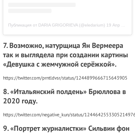
Публикация от DARIA GRIGORIEVA (@eledarium)
19 Апр 2020 в 3:09 PDT
7. Возможно, натурщица Ян Вермеера
так и выглядела при создании картины
«Девушка с жемчужной серёжкой».
https://twitter.com/prntldvsr/status/1244899666715643905
8. «Итальянский полдень» Брюллова в
2020 году.
https://twitter.com/negative_kun/status/124464255330521497
9. «Портрет журналистки» Сильвии фон