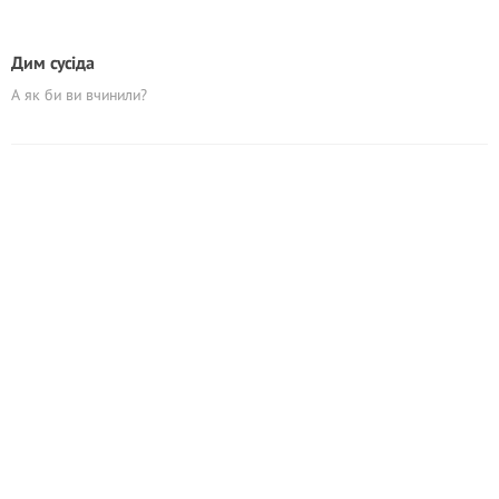
Дим сусіда
А як би ви вчинили?