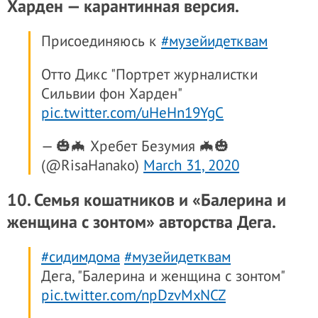
Харден — карантинная версия.
Присоединяюсь к
#музейидетквам
Отто Дикс "Портрет журналистки
Сильвии фон Харден"
pic.twitter.com/uHeHn19YgC
— 🎃🦇 Хребет Безумия 🦇🎃
(@RisaHanako)
March 31, 2020
10. Семья кошатников и «Балерина и
женщина с зонтом» авторства Дега.
#сидимдома
#музейидетквам
Дега, "Балерина и женщина с зонтом"
pic.twitter.com/npDzvMxNCZ