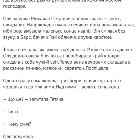
господаря.
Оля навчила Михайла Петровича нових знаків — своїх,
вигаданих. Наприклад, «смачне печиво» вона показувала так,
ніби розламувала маленьке сонце навпіл. Він сміявся без
звуку, а Барс, бачачи їхні обличчя, крутив хвостом.
Тетяна помічала, як змінюється донька. Раніше після садочка
Оля довго сиділа біля вікна і перебирала край ковдри —
скидала з себе чужий світ. Тепер вона вечорами складала в
рюкзачок печиво, малюнки, серветки. Поспішала.
Одного разу намалювала три фігури: дівчинку, старого
чоловіка і пса між ними. Над ними — велике синє коло.
– Що це? — запитала Тетяна.
– Тиша.
– Чому синя?
Оля подумала.