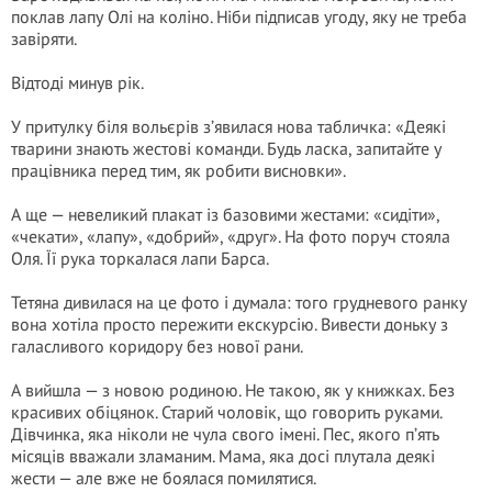
поклав лапу Олі на коліно. Ніби підписав угоду, яку не треба
завіряти.
Відтоді минув рік.
У притулку біля вольєрів з’явилася нова табличка: «Деякі
тварини знають жестові команди. Будь ласка, запитайте у
працівника перед тим, як робити висновки».
А ще — невеликий плакат із базовими жестами: «сидіти»,
«чекати», «лапу», «добрий», «друг». На фото поруч стояла
Оля. Її рука торкалася лапи Барса.
Тетяна дивилася на це фото і думала: того грудневого ранку
вона хотіла просто пережити екскурсію. Вивести доньку з
галасливого коридору без нової рани.
А вийшла — з новою родиною. Не такою, як у книжках. Без
красивих обіцянок. Старий чоловік, що говорить руками.
Дівчинка, яка ніколи не чула свого імені. Пес, якого п’ять
місяців вважали зламаним. Мама, яка досі плутала деякі
жести — але вже не боялася помилятися.