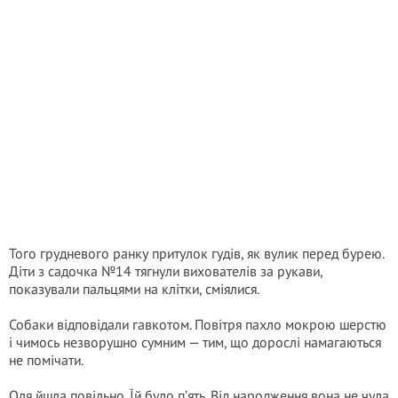
Того грудневого ранку притулок гудів, як вулик перед бурею.
Діти з садочка №14 тягнули вихователів за рукави,
показували пальцями на клітки, сміялися.
Собаки відповідали гавкотом. Повітря пахло мокрою шерстю
і чимось незворушно сумним — тим, що дорослі намагаються
не помічати.
Оля йшла повільно. Їй було п’ять. Від народження вона не чула