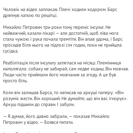
Чоловік на відео заплакав. Плечі ходили ходором. Барс
дряпнув лапою по решітці.
Михайло Петрович три роки тому переніс інсульт. Не
найважчий, казали лікарі — але достатній, щоб ліва нога
стала чужою і рука почала тремтіти. Він впав удома, і Барс
просидів біля нього на підлозі сім годин, поки не прийшла
сусідка.
Реабілітація після інсульту затяглася на місяці. Племінниця
наполягала: собаку не забирай, сам ледве ходиш. Він мовчав.
Люди часто приймали його мовчання за згоду. А це був
просто біль.
Коли він залишав Барса, то написав на аркуші паперу: «Він
розуміє жести. Він хороший. Не думайте, що він вас ігнорує».
Аркуш підшили до справи. І забули.
— Я думав, його давно забрали, — показав Михайло
Петрович у відео. — Боявся питати.