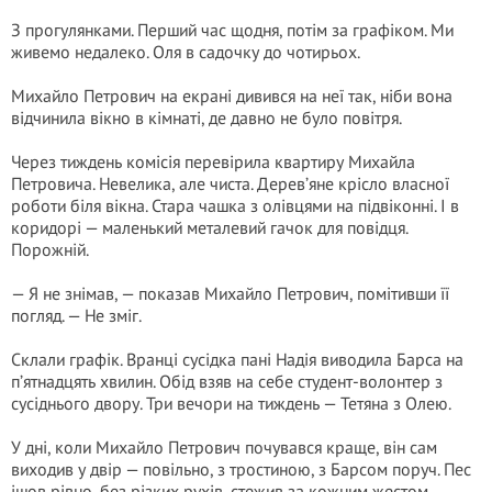
З прогулянками. Перший час щодня, потім за графіком. Ми
живемо недалеко. Оля в садочку до чотирьох.
Михайло Петрович на екрані дивився на неї так, ніби вона
відчинила вікно в кімнаті, де давно не було повітря.
Через тиждень комісія перевірила квартиру Михайла
Петровича. Невелика, але чиста. Дерев’яне крісло власної
роботи біля вікна. Стара чашка з олівцями на підвіконні. І в
коридорі — маленький металевий гачок для повідця.
Порожній.
— Я не знімав, — показав Михайло Петрович, помітивши її
погляд. — Не зміг.
Склали графік. Вранці сусідка пані Надія виводила Барса на
п’ятнадцять хвилин. Обід взяв на себе студент-волонтер з
сусіднього двору. Три вечори на тиждень — Тетяна з Олею.
У дні, коли Михайло Петрович почувався краще, він сам
виходив у двір — повільно, з тростиною, з Барсом поруч. Пес
ішов рівно, без різких рухів, стежив за кожним жестом