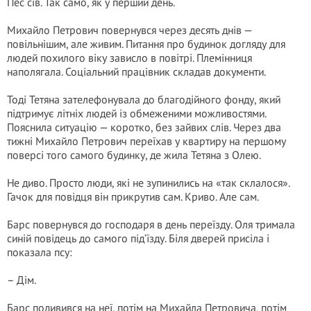
Пес сів. Так само, як у перший день.
Михайло Петрович повернувся через десять днів —
повільнішим, але живим. Питання про будинок догляду для
людей похилого віку зависло в повітрі. Племінниця
наполягала. Соціальний працівник складав документи.
Тоді Тетяна зателефонувала до благодійного фонду, який
підтримує літніх людей із обмеженими можливостями.
Пояснила ситуацію — коротко, без зайвих слів. Через два
тижні Михайло Петрович переїхав у квартиру на першому
поверсі того самого будинку, де жила Тетяна з Олею.
Не диво. Просто люди, які не зупинились на «так склалося».
Гачок для повідця він прикрутив сам. Криво. Але сам.
Барс повернувся до господаря в день переїзду. Оля тримала
синій повідець до самого під’їзду. Біля дверей присіла і
показала псу:
– Дім.
Барс подивився на неї, потім на Михайла Петровича, потім