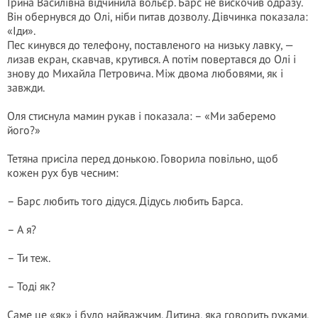
Ірина Василівна відчинила вольєр. Барс не вискочив одразу.
Він обернувся до Олі, ніби питав дозволу. Дівчинка показала:
«Іди».
Пес кинувся до телефону, поставленого на низьку лавку, —
лизав екран, скавчав, крутився. А потім повертався до Олі і
знову до Михайла Петровича. Між двома любовями, як і
завжди.
Оля стиснула мамин рукав і показала: – «Ми заберемо
його?»
Тетяна присіла перед донькою. Говорила повільно, щоб
кожен рух був чесним:
– Барс любить того дідуся. Дідусь любить Барса.
– А я?
– Ти теж.
– Тоді як?
Саме це «як» і було найважчим. Дитина, яка говорить руками,