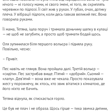
нічого — ні голосу мами, ні свого імені, ні того, як скриплять
черевики по підлозі. Її світ жив у рухах. У губах, очах, дотику
плеча. У вібрації підлоги, коли десь гавкав великий пес. Вона
говорила руками.
Її мама, Тетяна, ішла поруч і тримала доньчину шапку в кулаці
— не щоб не загубити, а просто щоб тримати бодай щось.
Оля зупинилася біля першого вольєра і підняла руку.
Повільно, чесно:
– Привіт.
Пес навіть не глянув. Вона пройшла далі. Третій вольєр —
«сидіти». Пес застрибав вище. П’ятий — «добрий». Сьомий —
«лапу». Дев’ятий — вона вже не чекала. Просто показувала
жест у порожнечу, як хтось, хто звик вітатися з кімнатою, де
його ніхто не бачить.
Тетяна відчула, як стискається горло.
Це був не плач і не образа. Щось гірше — тиха звичка дитини,