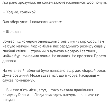
яка рано зрозуміла: не кожен захоче нахилитися, щоб почути.
— Ходімо, сонечко?
Оля обернулась і показала жестом:
– Ще один.
Вольєр під номером одинадцять стояв у кутку коридору. Там
не було метушні. Чорно-білий пес середнього розміру сидів у
глибині клітки — стрункий, з вузькою мордою і світлими,
майже бурштиновими очима. Не кидався. Не просився. Просто
дивився.
На металевій табличці було написано від руки: «Барс. 4 роки.
Дуже розумний. Може здаватися, що ігнорує. Насправді —
слухає по-іншому».
— Він вже п’ять місяців тут, — тихо сказала працівниця
притулку Галина. — Люди приходять, кличуть — він наче не
розуміє.