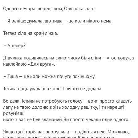
Одного вечора, перед сном, Оля показала:
– Я раніше думала, що тиша — це коли нікого нема.
Тетяна сіла на край ліжка.
– А тепер?
Дівчинка подивилась на синю миску біля стіни — «гостьову», з
наклейкою «Для друга».
– Тиша — це коли можна почути по-іншому.
Тетяна поцілувала її в чоло. І нічого не додала.
Бо деякі істини не потребують голосу — вони просто кладуть
лапу на твою долоню крізь холодну решітку, і ти нарешті
розумієш:
ніхто з вас не був зламаний. Ви просто чекали одне одного.
Якщо ця історія вас зворушила — поділіться нею. Можливо,
саме зараз комусь поруч теж потрібно почути: ти не