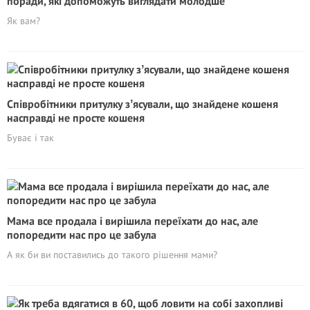
поради, які допоможуть виглядати молодше
Як вам?
Співробітники притулку зʼясували, що знайдене кошеня
насправді не просте кошеня
Буває і так
Мама все продала і вирішила переїхати до нас, але
попоредити нас про це забула
А як би ви поставились до такого рішення мами?