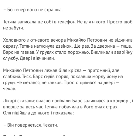
– Бо тепер вона не страшна.
Тетяна записала це собі в телефон. Не для нікого. Просто щоб
не забути.
Холодного лютневого вечора Михайло Петрович не відчинив
одразу. Тетяна натиснула дзвінок. Ще раз. За дверима — тиша.
Барс не гавкав. У грудях стало порожньо. Викликали аварійну
службу. Двері відчинили.
Михайло Петрович лежав біля крісла — притомний, але
слабкий. Тиск. Барс сидів поряд, поклавши морду йому на
груди. Не метався, не гавкав. Просто дивився на двері —
чекав.
Лікарі сказали: вчасно приїхали. Барс залишився в коридорі, і
вперше за весь час Тетяна побачила в його очах страх.
Оля підійшла до нього і показала:
– Він повернеться. Чекати.