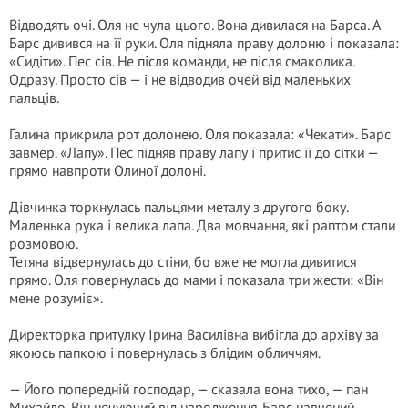
Відводять очі. Оля не чула цього. Вона дивилася на Барса. А
Барс дивився на її руки. Оля підняла праву долоню і показала:
«Сидіти». Пес сів. Не після команди, не після смаколика.
Одразу. Просто сів — і не відводив очей від маленьких
пальців.
Галина прикрила рот долонею. Оля показала: «Чекати». Барс
завмер. «Лапу». Пес підняв праву лапу і притис її до сітки —
прямо навпроти Олиної долоні.
Дівчинка торкнулась пальцями металу з другого боку.
Маленька рука і велика лапа. Два мовчання, які раптом стали
розмовою.
Тетяна відвернулась до стіни, бо вже не могла дивитися
прямо. Оля повернулась до мами і показала три жести: «Він
мене розуміє».
Директорка притулку Ірина Василівна вибігла до архіву за
якоюсь папкою і повернулась з блідим обличчям.
— Його попередній господар, — сказала вона тихо, — пан
Михайло. Він нечуючий від народження. Барс навчений