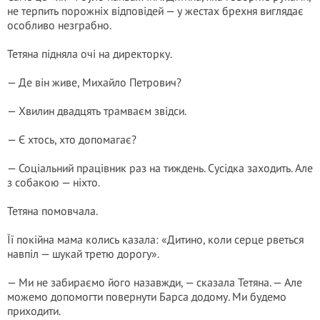
не терпить порожніх відповідей — у жестах брехня виглядає
особливо незграбно.
Тетяна підняла очі на директорку.
— Де він живе, Михайло Петрович?
— Хвилин двадцять трамваєм звідси.
— Є хтось, хто допомагає?
— Соціальний працівник раз на тиждень. Сусідка заходить. Але
з собакою — ніхто.
Тетяна помовчала.
Її покійна мама колись казала: «Дитино, коли серце рветься
навпіл — шукай третю дорогу».
— Ми не забираємо його назавжди, — сказала Тетяна. — Але
можемо допомогти повернути Барса додому. Ми будемо
приходити.