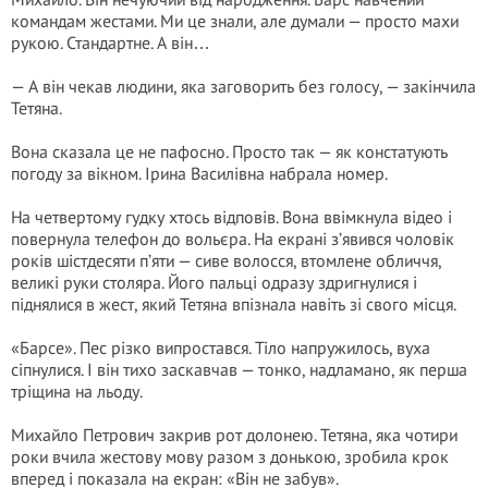
командам жестами. Ми це знали, але думали — просто махи
рукою. Стандартне. А він…
— А він чекав людини, яка заговорить без голосу, — закінчила
Тетяна.
Вона сказала це не пафосно. Просто так — як констатують
погоду за вікном. Ірина Василівна набрала номер.
На четвертому гудку хтось відповів. Вона ввімкнула відео і
повернула телефон до вольєра. На екрані з’явився чоловік
років шістдесяти п’яти — сиве волосся, втомлене обличчя,
великі руки столяра. Його пальці одразу здригнулися і
піднялися в жест, який Тетяна впізнала навіть зі свого місця.
«Барсе». Пес різко випростався. Тіло напружилось, вуха
сіпнулися. І він тихо заскавчав — тонко, надламано, як перша
тріщина на льоду.
Михайло Петрович закрив рот долонею. Тетяна, яка чотири
роки вчила жестову мову разом з донькою, зробила крок
вперед і показала на екран: «Він не забув».