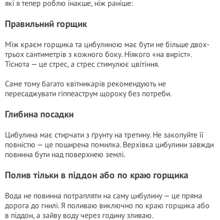
які я тепер роблю інакше, ніж раніше:
Правильний горщик
Між краєм горщика та цибулиною має бути не більше двох-
трьох сантиметрів з кожного боку. Ніякого «на виріст».
Тіснота — це стрес, а стрес стимулює цвітіння.
Саме тому багато квітникарів рекомендують не
пересаджувати гіппеаструм щороку без потреби.
Глибина посадки
Цибулина має стирчати з ґрунту на третину. Не закопуйте її
повністю — це поширена помилка. Верхівка цибулини завжди
повинна бути над поверхнею землі.
Полив тільки в піддон або по краю горщика
Вода не повинна потрапляти на саму цибулину — це пряма
дорога до гнилі. Я поливаю виключно по краю горщика або
в піддон, а зайву воду через годину зливаю.