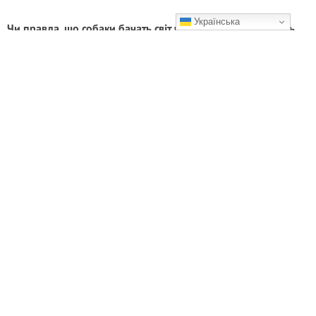
Українська
Чи правда, що собаки бачать світ чорно-білим? Відповідь
вас здивує
Чому собака бачить інакше, ніж людина