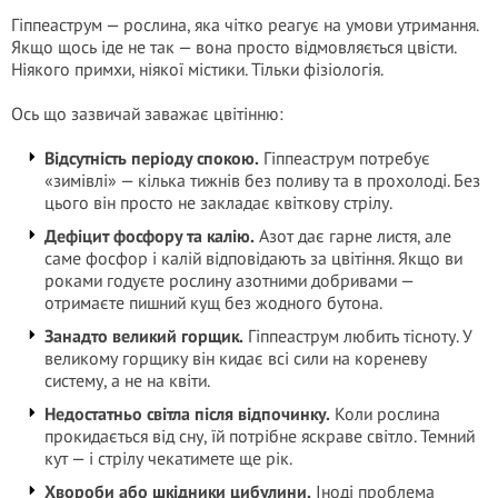
Гіппеаструм — рослина, яка чітко реагує на умови утримання.
Якщо щось іде не так — вона просто відмовляється цвісти.
Ніякого примхи, ніякої містики. Тільки фізіологія.
Ось що зазвичай заважає цвітінню:
Відсутність періоду спокою.
Гіппеаструм потребує
«зимівлі» — кілька тижнів без поливу та в прохолоді. Без
цього він просто не закладає квіткову стрілу.
Дефіцит фосфору та калію.
Азот дає гарне листя, але
саме фосфор і калій відповідають за цвітіння. Якщо ви
роками годуєте рослину азотними добривами —
отримаєте пишний кущ без жодного бутона.
Занадто великий горщик.
Гіппеаструм любить тісноту. У
великому горщику він кидає всі сили на кореневу
систему, а не на квіти.
Недостатньо світла після відпочинку.
Коли рослина
прокидається від сну, їй потрібне яскраве світло. Темний
кут — і стрілу чекатимете ще рік.
Хвороби або шкідники цибулини.
Іноді проблема