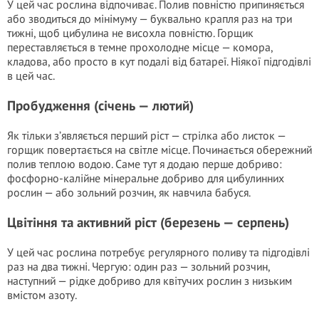
У цей час рослина відпочиває. Полив повністю припиняється
або зводиться до мінімуму — буквально крапля раз на три
тижні, щоб цибулина не висохла повністю. Горщик
переставляється в темне прохолодне місце — комора,
кладова, або просто в кут подалі від батареї. Ніякої підгодівлі
в цей час.
Пробудження (січень — лютий)
Як тільки з’являється перший ріст — стрілка або листок —
горщик повертається на світле місце. Починається обережний
полив теплою водою. Саме тут я додаю перше добриво:
фосфорно-калійне мінеральне добриво для цибулинних
рослин — або зольний розчин, як навчила бабуся.
Цвітіння та активний ріст (березень — серпень)
У цей час рослина потребує регулярного поливу та підгодівлі
раз на два тижні. Чергую: один раз — зольний розчин,
наступний — рідке добриво для квітучих рослин з низьким
вмістом азоту.