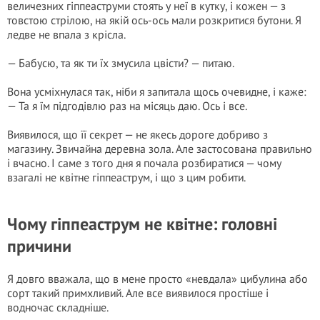
величезних гіппеаструми стоять у неї в кутку, і кожен — з
товстою стрілою, на якій ось-ось мали розкритися бутони. Я
ледве не впала з крісла.
— Бабусю, та як ти їх змусила цвісти? — питаю.
Вона усміхнулася так, ніби я запитала щось очевидне, і каже:
— Та я їм підгодівлю раз на місяць даю. Ось і все.
Виявилося, що її секрет — не якесь дороге добриво з
магазину. Звичайна деревна зола. Але застосована правильно
і вчасно. І саме з того дня я почала розбиратися — чому
взагалі не квітне гіппеаструм, і що з цим робити.
Чому гіппеаструм не квітне: головні
причини
Я довго вважала, що в мене просто «невдала» цибулина або
сорт такий примхливий. Але все виявилося простіше і
водночас складніше.