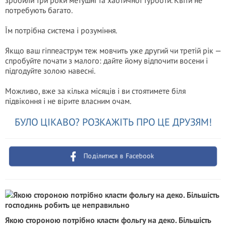
зробили три роки метушні та хаотичної турботи. Квіти не
потребують багато.
Їм потрібна система і розуміння.
Якщо ваш гіппеаструм теж мовчить уже другий чи третій рік —
спробуйте почати з малого: дайте йому відпочити восени і
підгодуйте золою навесні.
Можливо, вже за кілька місяців і ви стоятимете біля
підвіконня і не вірите власним очам.
БУЛО ЦІКАВО? РОЗКАЖІТЬ ПРО ЦЕ ДРУЗЯМ!
Поділитися в Facebook
Якою стороною потрібно класти фольгу на деко. Більшість