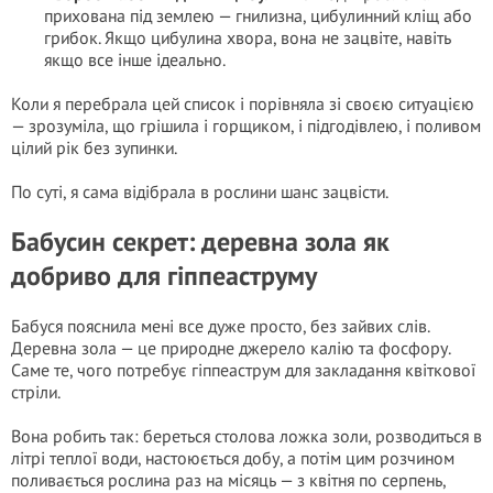
прихована під землею — гнилизна, цибулинний кліщ або
грибок. Якщо цибулина хвора, вона не зацвіте, навіть
якщо все інше ідеально.
Коли я перебрала цей список і порівняла зі своєю ситуацією
— зрозуміла, що грішила і горщиком, і підгодівлею, і поливом
цілий рік без зупинки.
По суті, я сама відібрала в рослини шанс зацвісти.
Бабусин секрет: деревна зола як
добриво для гіппеаструму
Бабуся пояснила мені все дуже просто, без зайвих слів.
Деревна зола — це природне джерело калію та фосфору.
Саме те, чого потребує гіппеаструм для закладання квіткової
стріли.
Вона робить так: береться столова ложка золи, розводиться в
літрі теплої води, настоюється добу, а потім цим розчином
поливається рослина раз на місяць — з квітня по серпень,