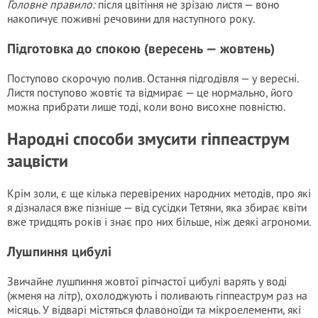
Головне правило:
після цвітіння не зрізаю листя — воно
накопичує поживні речовини для наступного року.
Підготовка до спокою (вересень — жовтень)
Поступово скорочую полив. Остання підгодівля — у вересні.
Листя поступово жовтіє та відмирає — це нормально, його
можна прибрати лише тоді, коли воно висохне повністю.
Народні способи змусити гіппеаструм
зацвісти
Крім золи, є ще кілька перевірених народних методів, про які
я дізналася вже пізніше — від сусідки Тетяни, яка збирає квіти
вже тридцять років і знає про них більше, ніж деякі агрономи.
Лушпиння цибулі
Звичайне лушпиння жовтої ріпчастої цибулі варять у воді
(жменя на літр), охолоджують і поливають гіппеаструм раз на
місяць. У відварі містяться флавоноїди та мікроелементи, які