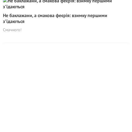
Не баклажани, а смакова феєрія: взимку першими
з’їдаються
Смачного!