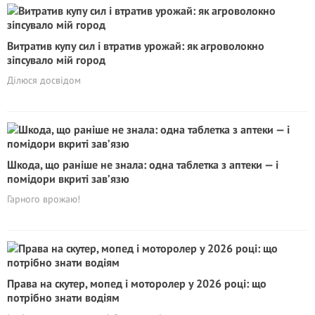
Витратив купу сил і втратив урожай: як агроволокно
зіпсувало мій город
Ділюся досвідом
Шкода, що раніше не знала: одна таблеткa з aптeки — і
помідори вкриті зав’язю
Гарного врожаю!
Права на скутер, мопед і моторолер у 2026 році: що
потрібно знати водіям