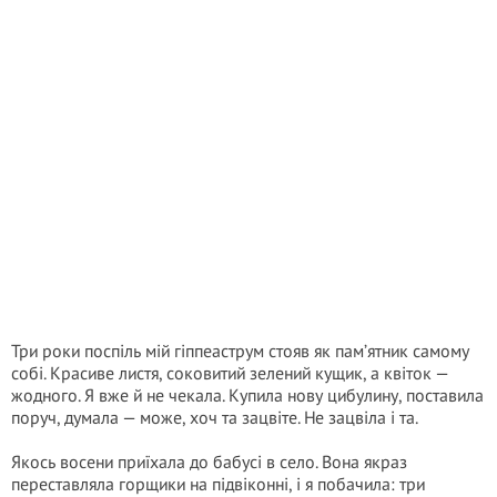
Три роки поспіль мій гіппеаструм стояв як пам’ятник самому
собі. Красиве листя, соковитий зелений кущик, а квіток —
жодного. Я вже й не чекала. Купила нову цибулину, поставила
поруч, думала — може, хоч та зацвіте. Не зацвіла і та.
Якось восени приїхала до бабусі в село. Вона якраз
переставляла горщики на підвіконні, і я побачила: три