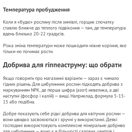
Температура пробудження
Коли я «будю» рослину після зимівлі, горщик спочатку
ставлю ближче до теплого підвіконня — там, де температура
вдень близько 20-22 градусів.
Різка зміна температури може пошкодити ніжне коріння, яке
тільки-но починає рости.
Добрива для гіппеаструму: що обрати
Якщо говорити про магазинні варіанти — зараз є чимало
гідних рішень. Для цибулинних рослин підходять добрива з
маркуванням NPK, де перша цифра (азот) невелика, а дві
наступні (фосфор і калій) — вищі. Наприклад, формула 5-15-
15 або подібна.
Добре показують себе рідкі добрива для квітучих рослин —
вони швидко засвоюються і зручні у використанні. Деякі
господині використовують комплексне мінеральне добриво
для цибулинних — воно є в більшості садових центрів і