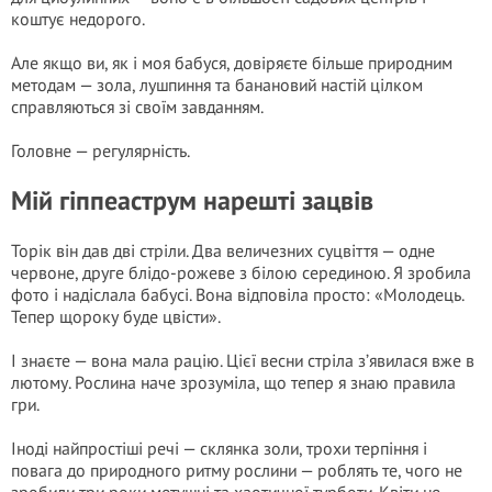
коштує недорого.
Але якщо ви, як і моя бабуся, довіряєте більше природним
методам — зола, лушпиння та банановий настій цілком
справляються зі своїм завданням.
Головне — регулярність.
Мій гіппеаструм нарешті зацвів
Торік він дав дві стріли. Два величезних суцвіття — одне
червоне, друге блідо-рожеве з білою серединою. Я зробила
фото і надіслала бабусі. Вона відповіла просто: «Молодець.
Тепер щороку буде цвісти».
І знаєте — вона мала рацію. Цієї весни стріла з’явилася вже в
лютому. Рослина наче зрозуміла, що тепер я знаю правила
гри.
Іноді найпростіші речі — склянка золи, трохи терпіння і
повага до природного ритму рослини — роблять те, чого не