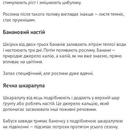
стимулюють ріст і зміцнюють цибулину.
Рослина після такого поливу виглядає інакше — листя темніє,
стає пружнішим.
Банановий настій
Шкірки від двох-трьох бананів заливають літром теплої води
і настоюють три дні. Потім поливають рослину. Банани —
природне джерело калію, а калій, як ми вже знаємо, прямо
впливає на цвітіння.
Запах специфічний, але рослини дуже вдячні.
Яєчна шкаралупа
Шкаралупу від яєць подрібнюють і додають у верхній шар
ґрунту або роблять настій. Це джерело кальцію, який
допомагає засвоювати інші поживні речовини.
Бабуся завжди тримає баночку з подрібненою шкаралупою
на підвіконні — підсипає потрохи протягом усього сезону.