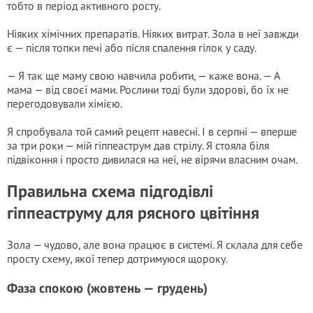
тобто в період активного росту.
Ніяких хімічних препаратів. Ніяких витрат. Зола в неї завжди
є — після топки печі або після спалення гілок у саду.
— Я так ще маму свою навчила робити, — каже вона. — А
мама — від своєї мами. Рослини тоді були здорові, бо їх не
перегодовували хімією.
Я спробувала той самий рецепт навесні. І в серпні — вперше
за три роки — мій гіппеаструм дав стрілу. Я стояла біля
підвіконня і просто дивилася на неї, не вірячи власним очам.
Правильна схема підгодівлі
гіппеаструму для рясного цвітіння
Зола — чудово, але вона працює в системі. Я склала для себе
просту схему, якої тепер дотримуюся щороку.
Фаза спокою (жовтень — грудень)