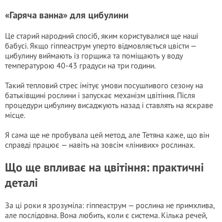
«Гаряча ванна» для цибулини
Це старий народний спосіб, яким користувалися ще наші
бабусі. Якщо гіппеаструм уперто відмовляється цвісти —
цибулину виймають із горщика та поміщають у воду
температурою 40-43 градуси на три години.
Такий тепловий стрес імітує умови посушливого сезону на
батьківщині рослини і запускає механізм цвітіння. Після
процедури цибулину висаджують назад і ставлять на яскраве
місце.
Я сама ще не пробувала цей метод, але Тетяна каже, що він
справді працює — навіть на зовсім «лінивих» рослинах.
Що ще впливає на цвітіння: практичні
деталі
За ці роки я зрозуміла: гіппеаструм — рослина не примхлива,
але послідовна. Вона любить, коли є система. Кілька речей,