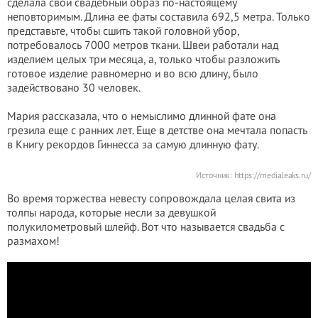
сделала свой свадебный образ по-настоящему
неповторимым. Длина ее фаты составила 692,5 метра. Только
представьте, чтобы сшить такой головной убор,
потребовалось 7000 метров ткани. Швеи работали над
изделием целых три месяца, а, только чтобы разложить
готовое изделие равномерно и во всю длину, было
задействовано 30 человек.
Мария рассказала, что о немыслимо длинной фате она
грезила еще с ранних лет. Еще в детстве она мечтала попасть
в Книгу рекордов Гиннесса за самую длинную фату.
Источник:
https://medialeaks.ru/
Во время торжества невесту сопровождала целая свита из
толпы народа, которые несли за девушкой
полукилометровый шлейф. Вот что называется свадьба с
размахом!