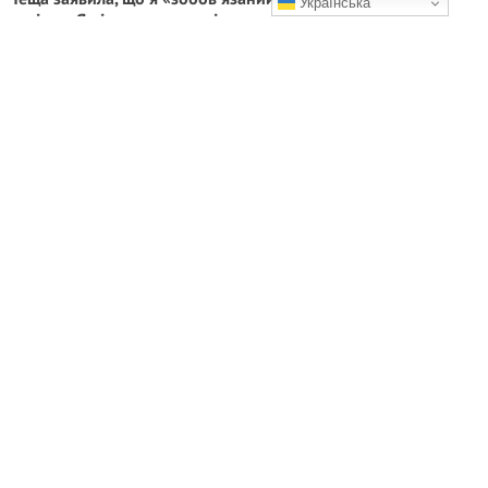
Українська
соління. Я підрахував вартість свого робочого дня – і їй це
не сподобалось
Банка, яка все змінила