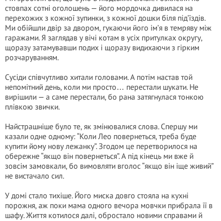
стовпах сотні оголошень — його мордочка дивилася на
перехожих з кожної зупинки, з кожної дошки біля під’їздів.
Ми обійшли двір за двором, гукаючи його ім’я в темряву між
гаражами. Я заглядав у вічі котам в усіх притулках округу,
щоразу затамувавши подих і щоразу видихаючи з гірким
розчаруванням.
Сусіди співчутливо хитали головами. А потім настав той
непомітний день, коли ми просто… перестали шукати. Не
вирішили — а саме перестали, бо рана затягнулася тонкою
плівкою звички.
Найстрашніше було те, як змінювалися слова. Спершу ми
казали одне одному: “Коли Лео повернеться, треба буде
купити йому нову лежанку”. Згодом це перетворилося на
обережне “якщо він повернеться”. А під кінець ми вже й
зовсім замовкали, бо вимовляти вголос “якщо він іще живий”
не вистачало сил.
У домі стало тихіше. Його миска довго стояла на кухні
порожня, аж поки мама одного вечора мовчки прибрала її в
шафу. Життя котилося далі, обростало новими справами й