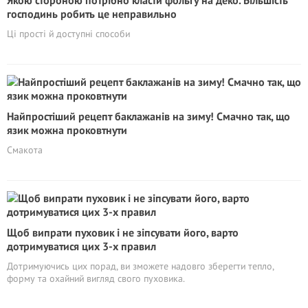
Якою стороною потрібно класти фольгу на деко. Більшість
господинь робить це неправильно
Ці прості й доступні способи
Найпростіший рецепт баклажанів на зиму! Смачно так, що
язик можна проковтнути
Смакота
Щоб випрати пуховик і не зіпсувати його, варто
дотримуватися цих 3-х правил
Дотримуючись цих порад, ви зможете надовго зберегти тепло,
форму та охайний вигляд свого пуховика.