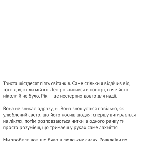
Триста шістдесят п’ять світанків. Саме стільки я відлічив від
того дня, коли мій кіт Лео розчинився в повітрі, наче його
ніколи й не було. Рік — це нестерпно довго для надії.
Вона не зникає одразу, ні. Вона зношується повільно, як
улюблений светр, що його носиш щодня: спершу витирається
на ліктях, потім розповзаються нитки, а одного ранку ти
просто розумієш, що тримаєш у руках саме лахміття.
Ми зробили все, що було в людських силах. Розклеїли по