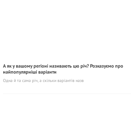
А як у вашому регіоні називають цю річ? Розказуємо про
найпопулярніші варіанти
Одна й та сама річ, а скільки варіантів назв