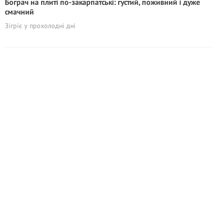
Бограч на плиті по-закарпатські: густий, поживний і дуже
смачний
Зігріє у прохолодні дні