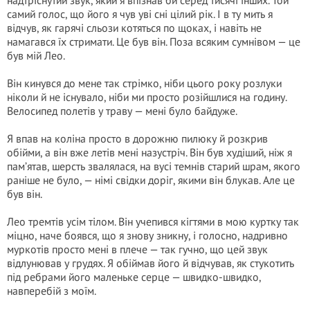
надтріснутий звук, який я впізнав би серед тисячі інших. Той
самий голос, що його я чув уві сні цілий рік. І в ту мить я
відчув, як гарячі сльози котяться по щоках, і навіть не
намагався їх стримати. Це був він. Поза всяким сумнівом — це
був мій Лео.
Він кинувся до мене так стрімко, ніби цього року розлуки
ніколи й не існувало, ніби ми просто розійшлися на годину.
Велосипед полетів у траву — мені було байдуже.
Я впав на коліна просто в дорожню пилюку й розкрив
обійми, а він вже летів мені назустріч. Він був худіший, ніж я
пам’ятав, шерсть звалялася, на вусі темнів старий шрам, якого
раніше не було, — німі свідки доріг, якими він блукав. Але це
був він.
Лео тремтів усім тілом. Він учепився кігтями в мою куртку так
міцно, наче боявся, що я знову зникну, і голосно, надривно
муркотів просто мені в плече — так гучно, що цей звук
відлунював у грудях. Я обіймав його й відчував, як стукотить
під ребрами його маленьке серце — швидко-швидко,
навперебій з моїм.