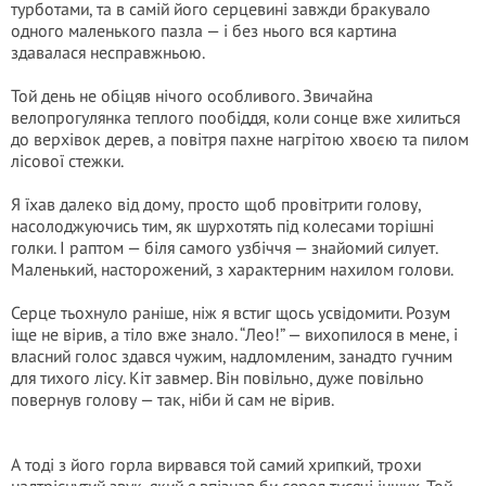
турботами, та в самій його серцевині завжди бракувало
одного маленького пазла — і без нього вся картина
здавалася несправжньою.
Той день не обіцяв нічого особливого. Звичайна
велопрогулянка теплого пообіддя, коли сонце вже хилиться
до верхівок дерев, а повітря пахне нагрітою хвоєю та пилом
лісової стежки.
Я їхав далеко від дому, просто щоб провітрити голову,
насолоджуючись тим, як шурхотять під колесами торішні
голки. І раптом — біля самого узбіччя — знайомий силует.
Маленький, насторожений, з характерним нахилом голови.
Серце тьохнуло раніше, ніж я встиг щось усвідомити. Розум
іще не вірив, а тіло вже знало. “Лео!” — вихопилося в мене, і
власний голос здався чужим, надломленим, занадто гучним
для тихого лісу. Кіт завмер. Він повільно, дуже повільно
повернув голову — так, ніби й сам не вірив.
А тоді з його горла вирвався той самий хрипкий, трохи