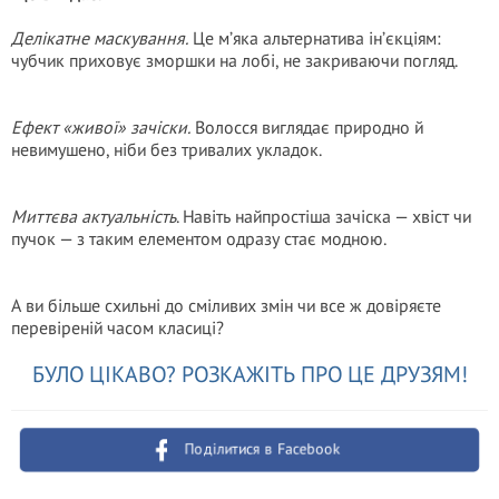
Делікатне маскування.
Це м’яка альтернатива ін’єкціям:
чубчик приховує зморшки на лобі, не закриваючи погляд.
Ефект «живої» зачіски.
Волосся виглядає природно й
невимушено, ніби без тривалих укладок.
Миттєва актуальність
. Навіть найпростіша зачіска — хвіст чи
пучок — з таким елементом одразу стає модною.
А ви більше схильні до сміливих змін чи все ж довіряєте
перевіреній часом класиці?
БУЛО ЦІКАВО? РОЗКАЖІТЬ ПРО ЦЕ ДРУЗЯМ!
Поділитися в Facebook