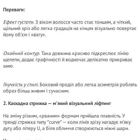
Переваги:
Ефект густоти.
З віком волосся часто стає тоншим, а чіткий,
щільний зріз або легка градація на кінцях візуально повертає
йому об’єм і «вагу».
Охайний контур.
Така довжина красиво підкреслює лінію
щелепи, додає графічності й водночас делікатно прикриває
шию.
Гнучкість у стилі.
Боковий проділ або легка асиметрія роблять
образ більш живим і сучасним.
2. Каскадна стрижка — м’який візуальний ліфтинг
На зміну різким, «рваним» формам прийшла плавність. У
тренді стрижка типу *curve* — коли лінія зрізу нагадує м’яку
дугу або літеру U, а біля обличчя створюються ніжні шари.