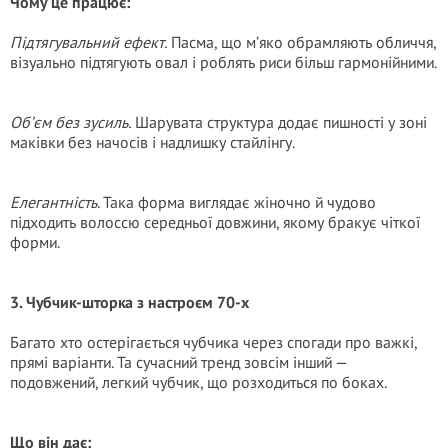
Чому це працює:
Підтягувальний ефект.
Пасма, що м’яко обрамляють обличчя,
візуально підтягують овал і роблять риси більш гармонійними.
Об’єм без зусиль.
Шарувата структура додає пишності у зоні
маківки без начосів і надлишку стайлінгу.
Елегантність
. Така форма виглядає жіночно й чудово
підходить волоссю середньої довжини, якому бракує чіткої
форми.
3. Чубчик-шторка з настроєм 70-х
Багато хто остерігається чубчика через спогади про важкі,
прямі варіанти. Та сучасний тренд зовсім інший —
подовжений, легкий чубчик, що розходиться по боках.
Що він дає: