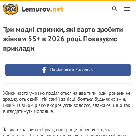
Три модні стрижки, які варто зробити
жінкам 55+ в 2026 році. Показуємо
приклади
Поділитися в Facebook
Жінки часто умовно поділяються на два типи: одні роками не
зраджують одній і тій самій зачісці, бояться будь-яких змін,
інші ж із віком різко вкорочують волосся, вважаючи, що так
виглядатимуть молодше.
Та, як це зазвичай буває, найкраще рішення — десь
посередині. Щоб освіжити зовнішність і прибрати з обличчя