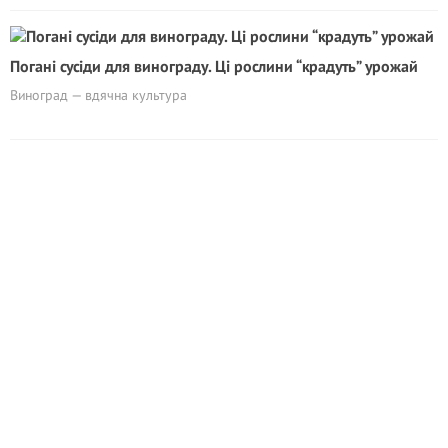
Погані сусіди для винограду. Ці рослини “крадyть” урожай
Виноград — вдячна культура