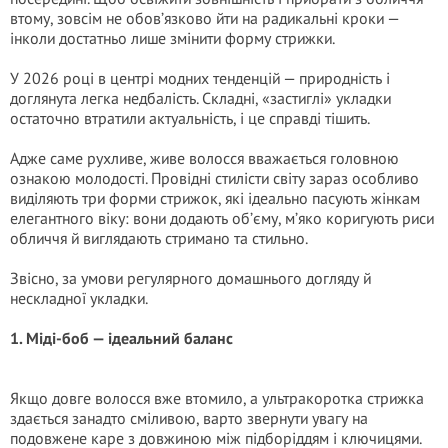
втому, зовсім не обов’язково йти на радикальні кроки —
інколи достатньо лише змінити форму стрижки.
У 2026 році в центрі модних тенденцій — природність і
доглянута легка недбалість. Складні, «застиглі» укладки
остаточно втратили актуальність, і це справді тішить.
Адже саме рухливе, живе волосся вважається головною
ознакою молодості. Провідні стилісти світу зараз особливо
виділяють три форми стрижок, які ідеально пасують жінкам
елегантного віку: вони додають об’єму, м’яко коригують риси
обличчя й виглядають стримано та стильно.
Звісно, за умови регулярного домашнього догляду й
нескладної укладки.
1. Міді-боб — ідеальний баланс
Якщо довге волосся вже втомило, а ультракоротка стрижка
здається занадто сміливою, варто звернути увагу на
подовжене каре з довжиною між підборіддям і ключицями.