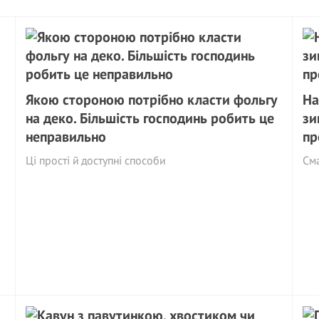
Якою стороною потрібно класти фольгу
На
на деко. Більшість господинь робить це
зи
неправильно
пр
Ці прості й доступні способи
См