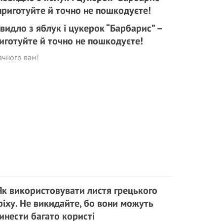
видло з яблук і цукерок “Барбарис” –
иготуйте й точно не пошкодуєте!
ачного вам!