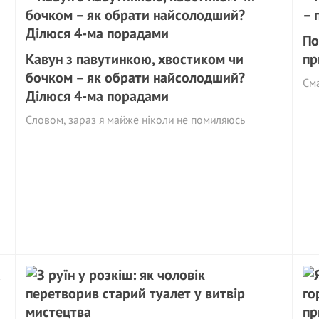
По
Кавун з павутинкою, хвостиком чи
пр
бочком – як обрати найсолодший?
См
Ділюся 4-ма порадами
Словом, зараз я майже ніколи не помиляюсь