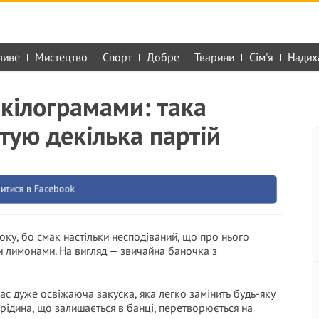
ливе
Мистецтво
Спорт
Добре
Тварини
Сім'я
Надих
кілограмами: така
тую декілька партій
итися в Facebook
року, бо смак настільки несподіваний, що про нього
и лимонами. На вигляд — звичайна баночка з
час дуже освіжаюча закуска, яка легко замінить будь-яку
: рідина, що залишається в банці, перетворюється на