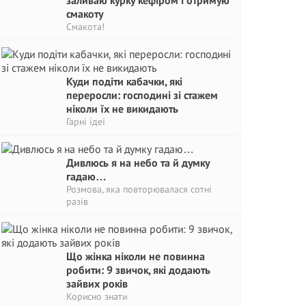
заливаю курку кефіром і отримую
смакоту
Смакота!
Куди подіти кабачки, які
переросли: господині зі стажем
ніколи їх не викидають
Гарні ідеї
Дивлюсь я на небо та й думку
гадаю…
Розмова, яка повторювалася сотні
разів
Що жінка ніколи не повинна
робити: 9 звичок, які додають
зайвих років
Корисно знати