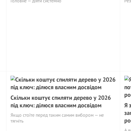
Головне — діяти системно
Рез
Скільки коштує спиляти дерево у 2026
під ключ: ділюся власним досвідом
Я 
за
Якщо стоїте перед таким самим вибором — не
ро
тягніть
А 