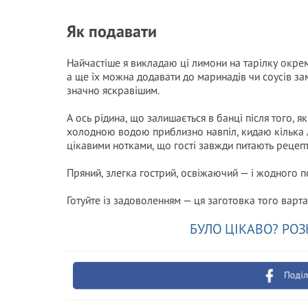
Як подавати
Найчастіше я викладаю ці лимони на тарілку окре
а ще їх можна додавати до маринадів чи соусів за
значно яскравішим.
А ось рідина, що залишається в банці після того, як
холодною водою приблизно навпіл, кидаю кілька ли
цікавими нотками, що гості завжди питають рецепт
Пряний, злегка гострий, освіжаючий — і жодного 
Готуйте із задоволенням — ця заготовка того варта
БУЛО ЦІКАВО? РОЗ
Поділ