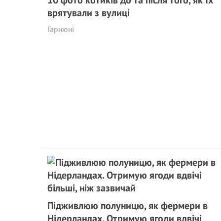
10 фото котиків до та після того, як їх
врятували з вулиці
Гарнюні
Підживлюю полуницю, як фермери в
Нідерландах. Отримую ягоди вдвічі