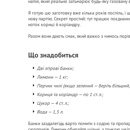
напій, який реально затьмарює будь-яку газовану в
Я готую цю заготовку вже кілька років поспіль, і
нову партію. Секрет простий: тут працює поєднанн
ноток кориці й коріандру.
Разом вони дають смак, який важко з чимось порів
Що знадобиться
Дві літрові банки;
Лимони — 1 кг;
Перчик чилі (якщо зелений — беріть більший, 
Кориця та коріандр — по 1 ст. л.;
Цукор — 4 ст. л.;
Вода — 1,5 л.
Банки заздалегідь варто помити з содою та пропар
сюрпризів. Лимони обирайте щільні, з тонкою шкі