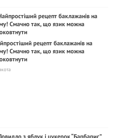
йпростіший рецепт баклажанів на
му! Смачно так, що язик можна
оковтнути
акота