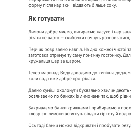
форму після нарізки і віддають більше соку.
Як готувати
Лимони добре миємо, витираємо насухо і наріза
різати не варто — скибочки почнуть розповзатися
Перчик розрізаємо навпіл. На дно кожної чистої 
заготовка отримує ту саму приємну гостринку. Да
кружальця шар за шаром.
Тепер маринад. Воду доводимо до кипіння, додаєм
коли вода вже добре прогрілася.
Даємо суміші охолонути буквально хвилин десять 
розливаємо по банках із лимонами так, щоб рідин
Закриваємо банки кришками і прибираємо у прохо
«дозріє»: лимони встигнуть віддати гіркоту й водн
Ось тоді банки можна відкривати і пробувати резул