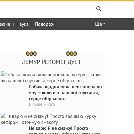
аюче
Наука
Подорожі
Ще
ЛЕМУР РЕКОМЕНДУЕТ
Собака щодня тягла пенсіонера до
яру — коли він нарешті спустився,
серце обірвалось
Більше нічого
Не варю й не смажу! Просто