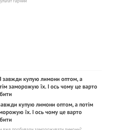
ультат гарний
завжди купую лимони оптом, а потім
морожую їх. І ось чому це варто
бити
ви вже пробували заморожувати лимони?