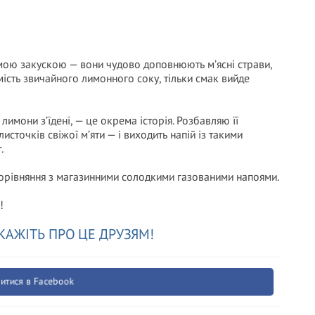
мою закускою — вони чудово доповнюють м’ясні страви,
мість звичайного лимонного соку, тільки смак вийде
 лимони з’їдені, — це окрема історія. Розбавляю її
сточків свіжої м’яти — і виходить напій із такими
.
порівняння з магазинними солодкими газованими напоями.
!
КАЖІТЬ ПРО ЦЕ ДРУЗЯМ!
итися в Facebook