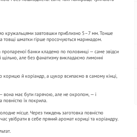
ємо кружальцями завтовшки приблизно 5–7 мм. Тонше
, а товщі шматки гірше просочуються маринадом.
та пропареної банки кладемо по половинці — саме звідси
лі щільно, але без фанатизму викладаємо лимонні
о корицю й коріандр, а цукор всипаємо в самому кінці,
— вона має бути гарячою, але не окропом, — і
а повністю їх покрила.
лодне місце. Через тиждень заготовка повністю
очас увібрати в себе пряний аромат кориці та коріандру.
ьтат.