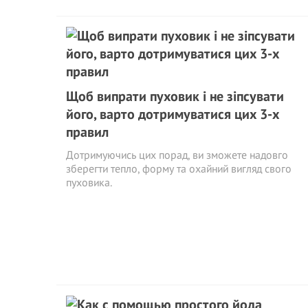
Щоб випрати пуховик і не зіпсувати
його, варто дотримуватися цих 3-х
правил
Дотримуючись цих порад, ви зможете надовго
зберегти тепло, форму та охайний вигляд свого
пуховика.