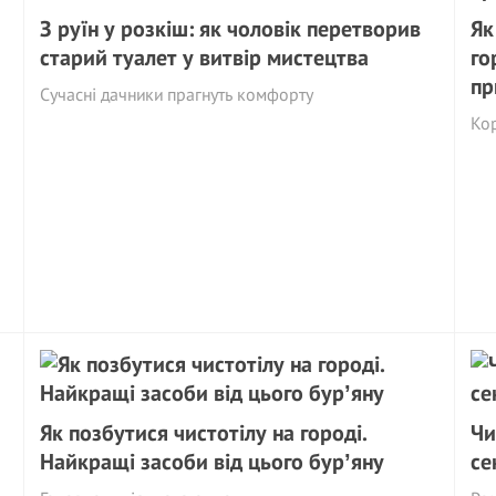
З руїн у розкіш: як чоловік перетворив
Як
старий туалет у витвір мистецтва
го
пр
Сучасні дачники прагнуть комфорту
Ко
Як позбутися чистотілу на городі.
Чи
Найкращі засоби від цього бурʼяну
се