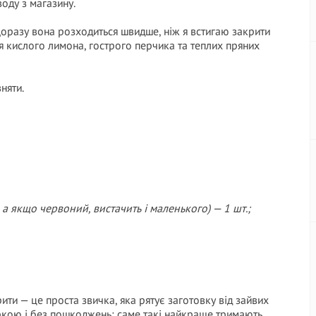
оду з магазину.
 щоразу вона розходиться швидше, ніж я встигаю закрити
я кислого лимона, гострого перчика та теплих пряних
няти.
а якщо червоний, вистачить і маленького) — 1 шт.;
ити — це проста звичка, яка рятує заготовку від зайвих
ркою і без пошкоджень: саме такі найкраще тримають