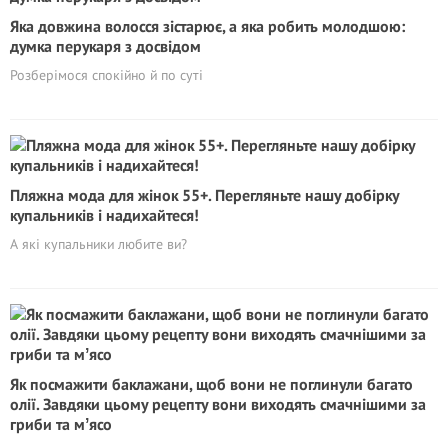
Яка довжина волосся зістарює, а яка робить молодшою:
думка перукаря з досвідом
Розберімося спокійно й по суті
Пляжна мода для жінок 55+. Перeгляньте нашу добірку
купальників і надихайтеся!
А які купальники любите ви?
Як посмажити баклажани, щоб вони не поглинули багато
олії. Завдяки цьому рецепту вони виходять смачнішими за
гриби та мʼясо