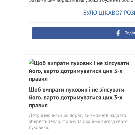
Завдяки цим порадам ваш урожай буде не просто
БУЛО ЦІКАВО? РОЗ
Поділ
Щоб випрати пуховик і не зіпсувати
його, варто дотримуватися цих 3-х
правил
Дотримуючись цих порад, ви зможете надовго
зберегти тепло, форму та охайний вигляд свого
пуховика.