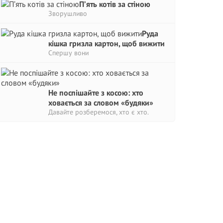
П’ять котів за стіною
Зворушливо
Руда
кішка гризла картон, щоб вижити
Спершу вони
Не поспішайте з косою: хто
ховається за словом «будяки»
Давайте розберемося, хто є хто.