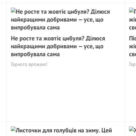
Не росте та жовтіє цибуля? Ділюся
Пі
найкращими добривами — усе, що
жі
випробувала сама
св
Гарного врожаю!
Га