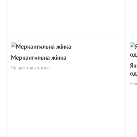
Меркантильна жінка
Як
Як вам така істоія?
од
Я я