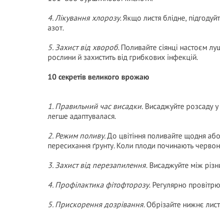
4. Лікування хлорозу
. Якщо листя блідне, підгоду
азот.
5. Захист від хвороб
. Поливайте сіянці настоєм лу
рослини й захистить від грибкових інфекцій.
10 секретів великого врожаю
1. Правильний час висадки.
Висаджуйте розсаду у 
легше адаптувалася.
2. Режим поливу
. До цвітіння поливайте щодня або
пересихання ґрунту. Коли плоди починають червон
3. Захист від перезапилення.
Висаджуйте між різни
4. Профілактика фітофторозу.
Регулярно провітрюй
5. Прискорення дозрівання
. Обрізайте нижнє лист