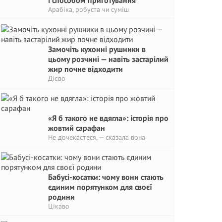
і способом приготування
Арабіка, робуста чи суміш
Замочіть кухонні рушники в
цьому розчині — навіть застарілий
жир почне відходити
Дієво
«Я б такого не вдягла»: історія про
жовтий сарафан
Не дочекаєтеся, — сказала вона
Бабусі-косатки: чому вони стають
єдиним порятунком для своєї
родини
Цікаво