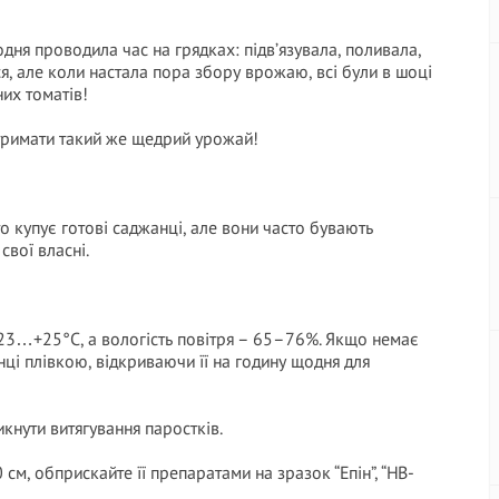
дня проводила час на грядках: підв’язувала, поливала,
я, але коли настала пора збору врожаю, всі були в шоці
них томатів!
 отримати такий же щедрий урожай!
о купує готові саджанці, але вони часто бувають
свої власні.
23…+25°C, а вологість повітря – 65–76%. Якщо немає
нці плівкою, відкриваючи її на годину щодня для
нути витягування паростків.
 см, обприскайте її препаратами на зразок “Епін”, “HB-