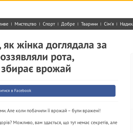
ливе
Мистецтво
Спорт
Добре
Тварини
Сім'я
Надих
, як жінка доглядала за
оззявляли рота,
 збирає врожай
итися в Facebook
ами. Але коли побачили її врожай – були вражені!
орів? Можливо, вам здається, що тут немає секретів, але