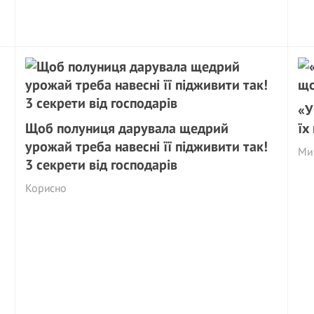
«У
Щоб полуниця дарувала щедрий
їх
урожай треба навесні її підживити так!
Ми 
3 секрети від господарів
Корисно