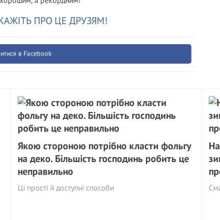
 хорошим, а рекордним!
КАЖІТЬ ПРО ЦЕ ДРУЗЯМ!
итися в Facebook
Якою стороною потрібно класти фольгу
На
на деко. Більшість господинь робить це
зи
неправильно
пр
Ці прості й доступні способи
См