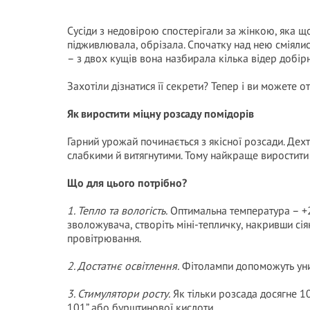
Сусіди з недовірою спостерігали за жінкою, яка що
підживлювала, обрізала. Спочатку над нею сміялис
– з двох кущів вона назбирала кілька відер добір
Захотіли дізнатися її секрети? Тепер і ви можете
Як виростити міцну розсаду помідорів
Гарний урожай починається з якісної розсади. Дехт
слабкими й витягнутими. Тому найкраще виростити 
Що для цього потрібно?
1. Тепло та вологість.
Оптимальна температура – +
зволожувача, створіть міні-тепличку, накривши сія
провітрювання.
2. Достатнє освітлення.
Фітолампи допоможуть уник
3. Стимулятори росту.
Як тільки розсада досягне 10
101” або бурштинової кислоти.