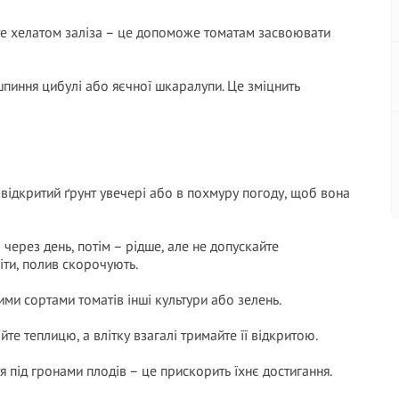
йте хелатом заліза – це допоможе томатам засвоювати
шпиння цибулі або яєчної шкаралупи. Це зміцнить
відкритий ґрунт увечері або в похмуру погоду, щоб вона
 через день, потім – рідше, але не допускайте
іти, полив скорочують.
ми сортами томатів інші культури або зелень.
те теплицю, а влітку взагалі тримайте її відкритою.
я під гронами плодів – це прискорить їхнє достигання.