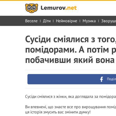
Веселе
Діти
Неймовірне
Музика
Зворуш
Сусіди сміялися з того
помідорами. А потім р
побачивши який вона
Поділ
Сусіди сміялися з жінки, яка доглядала за помідор
Ви впевнені, що знаєте все про вирощування помід
ця історія змусить вас змінити думку!