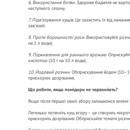
6. Використання ботви.
Здорове бадилля не варто 
наступного сезону.
7. Підв’язування кущів.
Це захистить їх від ламан
зав’язей.
8. Проти борошнистої роси.
Використовуйте розчи
на 1 л води).
9. Підживлення для раннього врожаю.
Оприскуйте
кислотою (10 г на 10 л води).
10. Йодовий розчин.
Обприскування йодом (10–15 
прискорює дозрівання.
Що робити, якщо помідори не червоніють?
Якщо після першої хвилі збору залишилися зелені 
Легенько потягніть кущ вгору – це створить мікрот
прискорить дозрівання. Обприскайте томати розчи