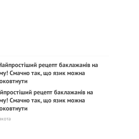
йпростіший рецепт баклажанів на
му! Смачно так, що язик можна
оковтнути
акота