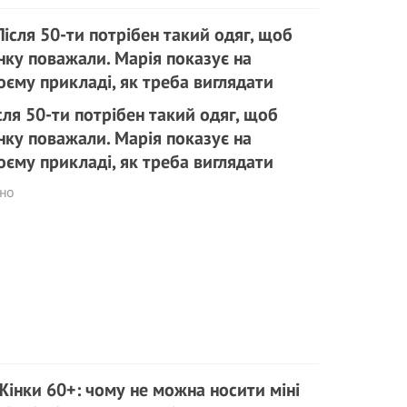
сля 50-ти потрібен такий одяг, щоб
нку поважали. Марія показує на
оєму прикладі, як треба виглядати
рно