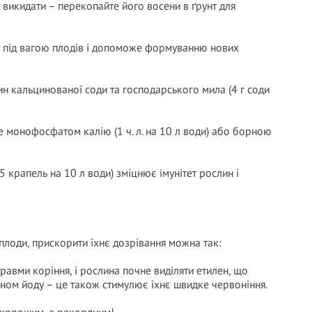
викидати – перекопайте його восени в ґрунт для
ня під вагою плодів і допоможе формуванню нових
н кальцинованої соди та господарського мила (4 г соди
 монофосфатом калію (1 ч. л. на 10 л води) або борною
крапель на 10 л води) зміцнює імунітет рослин і
плоди, прискорити їхнє дозрівання можна так:
равми коріння, і рослина почне виділяти етилен, що
ном йоду – це також стимулює їхнє швидке червоніння.