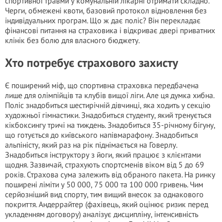
спортивної травми у комунальній лікарні отримати складно.
Черги, обмежені квоти, базовий протокол відновлення без
індивідуальних програм. Що ж дає поліс? Він перекладає
фінансові питання на страховика і відкриває двері приватних
клінік без болю для власного бюджету.
Хто потребує страхового захисту
Є поширений міф, що спортивна страховка передбачена
лише для олімпійців та клубів вищої ліги. Але ця думка хибна.
Поліс знадобиться шестирічній дівчинці, яка ходить у секцію
художньої гімнастики. Знадобиться студенту, який тренується
кікбоксингу тричі на тиждень. Знадобиться 35-річному бігуну,
що готується до київського напівмарафону. Знадобиться
альпіністу, який раз на рік піднімається на Говерлу.
Знадобиться інструктору з йоги, який працює з клієнтами
щодня. Зазвичай, страхують спортсменів віком від 5 до 69
років. Страхова сума залежить від обраного пакета. На ринку
поширені ліміти у 50 000, 75 000 та 100 000 гривень. Чим
серйозніший вид спорту, тим вищий внесок за однакового
покриття. Андеррайтер (фахівець, який оцінює ризик перед
укладенням договору) аналізує дисципліну, інтенсивність