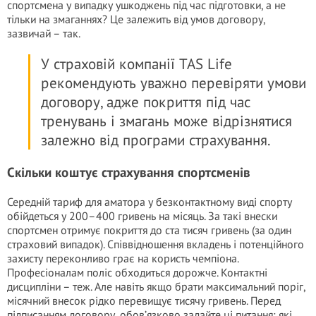
спортсмена у випадку ушкоджень під час підготовки, а не
тільки на змаганнях? Це залежить від умов договору,
зазвичай – так.
У страховій компанії TAS Life
рекомендують уважно перевіряти умови
договору, адже покриття під час
тренувань і змагань може відрізнятися
залежно від програми страхування.
Скільки коштує страхування спортсменів
Середній тариф для аматора у безконтактному виді спорту
обійдеться у 200–400 гривень на місяць. За такі внески
спортсмен отримує покриття до ста тисяч гривень (за один
страховий випадок). Співвідношення вкладень і потенційного
захисту переконливо грає на користь чемпіона.
Професіоналам поліс обходиться дорожче. Контактні
дисципліни – теж. Але навіть якщо брати максимальний поріг,
місячний внесок рідко перевищує тисячу гривень. Перед
підписанням договору, обов’язково задайте ці питання: які