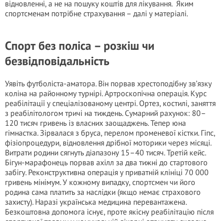
відновленні, а не на пошуку коштів для лікування. Яким
спортсменам потрібне страхування – далі у матеріалі.
Спорт без поліса – розкіш чи
безвідповідальність
Уявіть футболіста-аматора. Він порвав хрестоподібну зв’язку
коліна на районному турнірі. Артроскопічна операція. Курс
реабілітації у спеціалізованому центрі. Ортез, костилі, заняття
з реабілітологом тричі на тиждень. Сумарний рахунок: 80–
120 тисяч гривень із власних заощаджень. Тепер юна
гімнастка. Зірвалася з бруса, перелом променевої кістки. Гіпс,
фізіопроцедури, відновлення дрібної моторики через місяці.
Витрати родини сягнуть діапазону 15–40 тисяч. Третій кейс.
Бігун-марафонець порвав ахілл за два тижні до стартового
забігу. Реконструктивна операція у приватній клініці 70 000
гривень мінімум. У кожному випадку, спортсмен чи його
родина сама платить за наслідки (якщо немає страхового
захисту). Наразі українська медицина перевантажена.
Безкоштовна допомога існує, проте якісну реабілітацію після