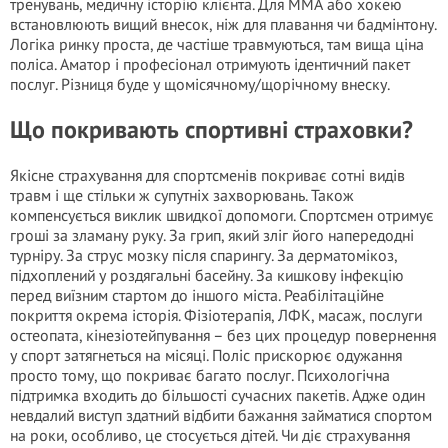
тренувань, медичну історію клієнта. Для ММА або хокею
встановлюють вищий внесок, ніж для плавання чи бадмінтону.
Логіка ринку проста, де частіше травмуються, там вища ціна
поліса. Аматор і професіонал отримують ідентичний пакет
послуг. Різниця буде у щомісячному/щорічному внеску.
Що покривають спортивні страховки?
Якісне страхування для спортсменів покриває сотні видів
травм і ще стільки ж супутніх захворювань. Також
компенсується виклик швидкої допомоги. Спортсмен отримує
гроші за зламану руку. За грип, який зліг його напередодні
турніру. За струс мозку після спарингу. За дерматомікоз,
підхоплений у роздягальні басейну. За кишкову інфекцію
перед виїзним стартом до іншого міста. Реабілітаційне
покриття окрема історія. Фізіотерапія, ЛФК, масаж, послуги
остеопата, кінезіотейпування – без цих процедур повернення
у спорт затягнеться на місяці. Поліс прискорює одужання
просто тому, що покриває багато послуг. Психологічна
підтримка входить до більшості сучасних пакетів. Адже один
невдалий виступ здатний відбити бажання займатися спортом
на роки, особливо, це стосується дітей. Чи діє страхування