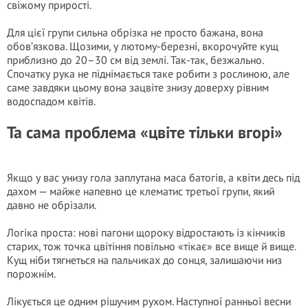
свіжому прирості.
Для цієї групи сильна обрізка не просто бажана, вона
обов’язкова. Щозими, у лютому-березні, вкорочуйте кущ
приблизно до 20–30 см від землі. Так-так, безжально.
Спочатку рука не піднімається таке робити з рослиною, але
саме завдяки цьому вона зацвіте знизу доверху рівним
водоспадом квітів.
Та сама проблема «цвіте тільки вгорі»
Якщо у вас унизу гола заплутана маса батогів, а квіти десь під
дахом — майже напевно це клематис третьої групи, який
давно не обрізали.
Логіка проста: нові пагони щороку відростають із кінчиків
старих, тож точка цвітіння повільно «тікає» все вище й вище.
Кущ ніби тягнеться на пальчиках до сонця, залишаючи низ
порожнім.
Лікується це одним рішучим рухом. Наступної ранньої весни