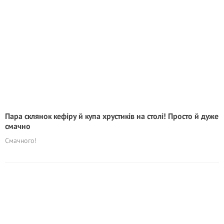
Пара склянок кефіру й купа хрустиків на столі! Просто й дуже
смачно
Смачного!