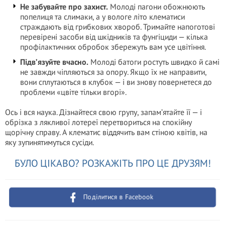
Не забувайте про захист.
Молоді пагони обожнюють
попелиця та слимаки, а у вологе літо клематиси
страждають від грибкових хвороб. Тримайте напоготові
перевірені засоби від шкідників та фунгіциди — кілька
профілактичних обробок збережуть вам усе цвітіння.
Підв’язуйте вчасно.
Молоді батоги ростуть швидко й самі
не завжди чіпляються за опору. Якщо їх не направити,
вони сплутаються в клубок — і ви знову повернетеся до
проблеми «цвіте тільки вгорі».
Ось і вся наука. Дізнайтеся свою групу, запам’ятайте її — і
обрізка з лякливої лотереї перетвориться на спокійну
щорічну справу. А клематис віддячить вам стіною квітів, на
яку зупинятимуться сусіди.
БУЛО ЦІКАВО? РОЗКАЖІТЬ ПРО ЦЕ ДРУЗЯМ!
Поділитися в Facebook