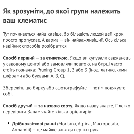
Як зрозуміти, до якої групи належить
ваш клематис
Тут починається найцікавіше, бо більшість людей цей крок
просто пропускає. А дарма — він найважливіший. Ось кілька
надійних способів розібратися.
Спосіб перший — за етикеткою.
Якщо ви купували саджанець
у садовому центрі або замовляли поштою, на бирці часто
стоїть позначка: Pruning Group 1, 2 або 3 (іноді латинськими
цифрами або буквами A, B, C).
Збережіть цю бирку або сфотографуйте — потім подякуєте
собі.
Спосіб другий — за назвою сорту.
Якщо назву знаєте, її легко
перевірити. Запам’ятайте кілька орієнтирів:
Дрібноквіткові ранні
(Montana, Alpina, Macropetala,
Armandii) — це майже завжди перша група.