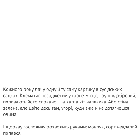
Кожного року бачу одну й ту саму картину в сусідських
садках. Клематис посаджений у гарне місце, ґрунт удобрений,
поливають його справно — а квітів кіт наплакав. Або стіна
зелена, але цвіте десь там, угорі, куди вже й не дотягнешся
очима.
І щоразу господиня розводить руками: мовляв, сорт невдалий
попався.