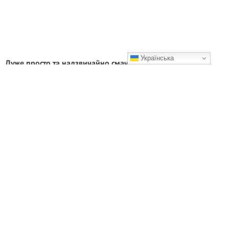
Українська
Дуже просто та надзвичайно смачно. Готую влітку замість
котлет. Навіть руки не треба бруднити
Дуже смачні