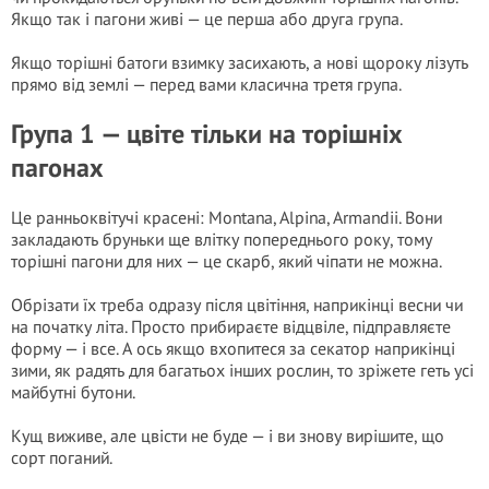
Якщо так і пагони живі — це перша або друга група.
Якщо торішні батоги взимку засихають, а нові щороку лізуть
прямо від землі — перед вами класична третя група.
Група 1 — цвіте тільки на торішніх
пагонах
Це ранньоквітучі красені: Montana, Alpina, Armandii. Вони
закладають бруньки ще влітку попереднього року, тому
торішні пагони для них — це скарб, який чіпати не можна.
Обрізати їх треба одразу після цвітіння, наприкінці весни чи
на початку літа. Просто прибираєте відцвіле, підправляєте
форму — і все. А ось якщо вхопитеся за секатор наприкінці
зими, як радять для багатьох інших рослин, то зріжете геть усі
майбутні бутони.
Кущ виживе, але цвісти не буде — і ви знову вирішите, що
сорт поганий.