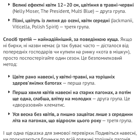
Великі ефектні квіти 12–20 см, цвітіння в травні-червні
(Nelly Moser, The President, Multi Blue) — друга група.
Пізні, цвітуть із липня до осені, квіти середні
(Jackmanii,
Viticella, Polish Spirit) — третя група.
Спосіб третій — найнадійніший, за поведінкою куща.
Якщо
ні бирки, ні назви немає (а так буває часто — дісталося від
попередніх господарів чи купили на ринку «кота в мішку»),
просто поспостерігайте один сезон. Це безпомилковий
метод:
Цвіте рано навесні, у квітні-травні, на торішніх
здерев’янілих батогах
— перша група.
Перша хвиля квітів навесні на старих пагонах, а потім
ще одна, слабша, влітку на молодих
— друга група. Це
«дворазовий» клематис.
Уся весна без квітів, а пишно зацвітає лише з середини
літа на пагонах, що відросли цього року
— третя група.
І ще одна підказка для зимової перевірки. Подивіться навесні,
чи прокидаються бруньки по всій довжині торішніх пагонів.