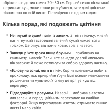
обріжте все до тих самих 20–30 см. Перший сезон після такої
«стрижки» кущ може трохи розгубитися, зате далі цвістиме
рівномірно по всій висоті. Перевірено не одним садом.
Кілька порад, які подовжать цвітіння
Не плутайте сухий пагін із живим.
Зігніть гілочку: живий
пагін гнучкий і всередині зелений, сухий ламається з
тріском. Це рятує від помилкових зрізів навесні.
Завжди ріжте трохи вище бруньки
— приблизно на
сантиметр, навскіс. Залишите занадто довгий «пеньок» —
він засохне й може потягнути за собою здорову частину.
«Голову на сонці, ноги в тіні».
Корінь клематиса любить
прохолоду, тож прикрийте ґрунт біля основи невисокими
рослинами чи мульчею. У спеку це врятує кущ від
перегріву.
Підгодовуйте з розумом.
Навесні — добрива з азотом
для зелені, а перед цвітінням переходьте на калійно-
фосфорні. Якщо перегодувати азотом, отримаєте пишне
листя і мало квітів.