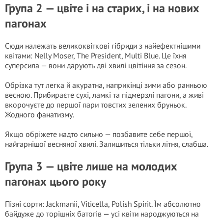
Група 2 — цвіте і на старих, і на нових
пагонах
Сюди належать великоквіткові гібриди з найефектнішими
квітами: Nelly Moser, The President, Multi Blue. Це їхня
суперсила — вони дарують дві хвилі цвітіння за сезон.
Обрізка тут легка й акуратна, наприкінці зими або ранньою
весною. Прибираєте сухі, ламкі та підмерзлі пагони, а живі
вкорочуєте до першої пари товстих зелених бруньок.
Жодного фанатизму.
Якщо обріжете надто сильно — позбавите себе першої,
найгарнішої весняної хвилі. Залишиться тільки літня, слабша.
Група 3 — цвіте лише на молодих
пагонах цього року
Пізні сорти: Jackmanii, Viticella, Polish Spirit. Їм абсолютно
байдуже до торішніх батогів — усі квіти народжуються на