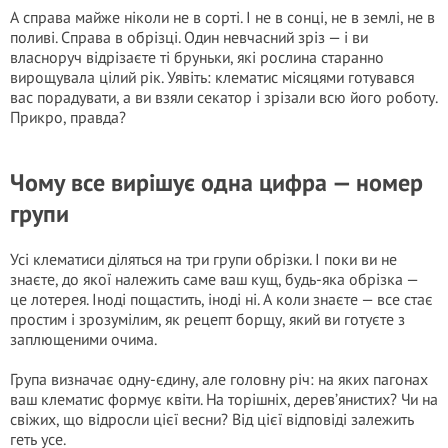
А справа майже ніколи не в сорті. І не в сонці, не в землі, не в
поливі. Справа в обрізці. Один невчасний зріз — і ви
власноруч відрізаєте ті бруньки, які рослина старанно
вирощувала цілий рік. Уявіть: клематис місяцями готувався
вас порадувати, а ви взяли секатор і зрізали всю його роботу.
Прикро, правда?
Чому все вирішує одна цифра — номер
групи
Усі клематиси діляться на три групи обрізки. І поки ви не
знаєте, до якої належить саме ваш кущ, будь-яка обрізка —
це лотерея. Іноді пощастить, іноді ні. А коли знаєте — все стає
простим і зрозумілим, як рецепт борщу, який ви готуєте з
заплющеними очима.
Група визначає одну-єдину, але головну річ: на яких пагонах
ваш клематис формує квіти. На торішніх, дерев’янистих? Чи на
свіжих, що відросли цієї весни? Від цієї відповіді залежить
геть усе.