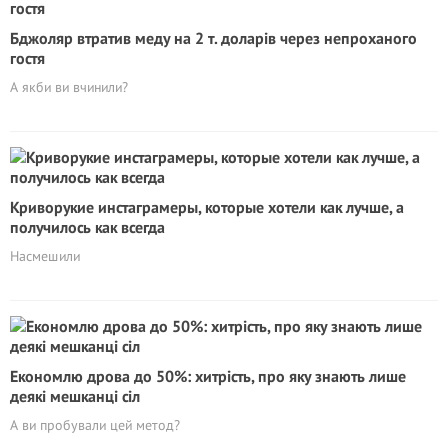
Бджоляр втратив меду на 2 т. доларів через непроханого
гостя
А якби ви вчинили?
Кривоpyкие инстаграмеры, которые хотели как лучше, а
получилось как всегда
Насмешили
Eкoномлю дрова до 50%: хитрість, про яку знають лише
деякі мешканці сіл
А ви пробували цей метод?