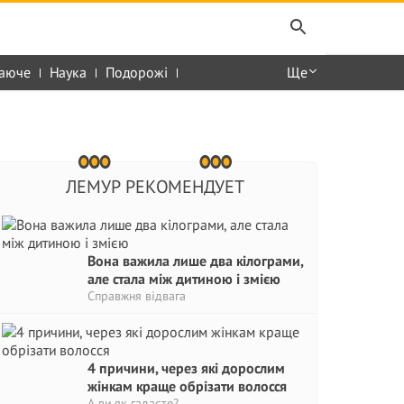
аюче
Наука
Подорожі
Ще
ЛЕМУР РЕКОМЕНДУЕТ
Вона важила лише два кілограми,
але стала між дитиною і змією
Справжня відвага
4 причини, через які дорослим
жінкам краще обрізати волосся
А ви як гадаєте?