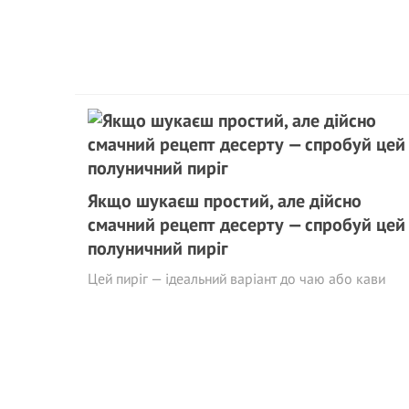
Якщо шукаєш простий, але дійсно
смачний рецепт десерту — спробуй цей
полуничний пиріг
Цей пиріг — ідеальний варіант до чаю або кави