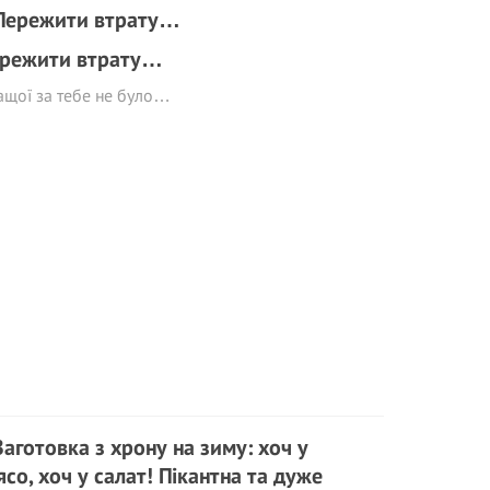
режити втрату…
ащої за тебе не було…