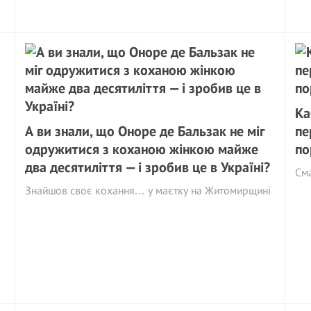
Ка
А ви знали, що Оноре де Бальзак не міг
пе
одружитися з коханою жінкою майже
по
два десятиліття — і зробив це в Україні?
См
Знайшов своє кохання… у маєтку на Житомирщині