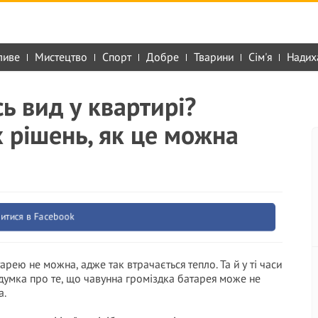
ливе
Мистецтво
Спорт
Добре
Тварини
Сім'я
Надих
сь вид у квартирі?
 рішень, як це можна
итися в Facebook
рею не можна, адже так втрачається тепло. Та й у ті часи
думка про те, що чавунна громіздка батарея може не
а.