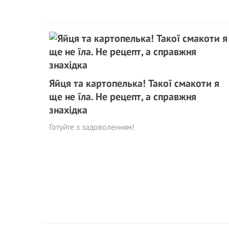
Яйця та картопелька! Такої смакоти я
ще не їла. Не рецепт, а справжня
знахідка
Готуйте з задоволенням!