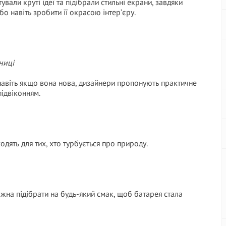
вали круті ідеї та підібрали стильні екрани, завдяки
о навіть зробити її окрасою інтер’єру.
ниці
 навіть якщо вона нова, дизайнери пропонують практичне
ідвіконням.
одять для тих, хто турбується про природу.
ожна підібрати на будь-який смак, щоб батарея стала