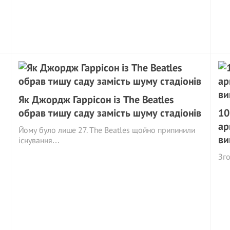
Як Джордж Гаррісон із The Beatles
обрав тишу саду замість шуму стадіонів
10
ар
Йому було лише 27. The Beatles щойно припинили
ви
існування…
Зго