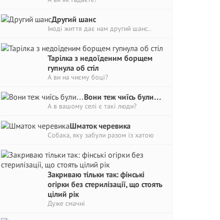
Другий шанс
Іноді життя дає нам другий шанс..
Тарілка з недоїденим борщем
гупнула об стіл
А ви на чиєму боці?
Вони теж чиїсь були…
А в вашому селі є такі люди?
Шматок черевика
Собака, яку забули разом із хатою
Закриваю тільки так: фінські
огірки без стерилізації, що стоять
цілий рік
Дуже смачні