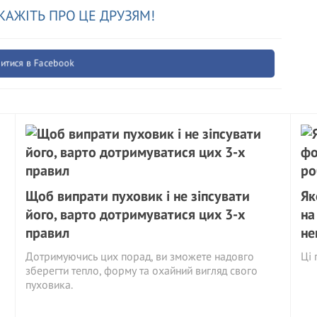
КАЖІТЬ ПРО ЦЕ ДРУЗЯМ!
итися в Facebook
Щоб випрати пуховик і не зіпсувати
Як
його, варто дотримуватися цих 3-х
на
правил
не
Дотримуючись цих порад, ви зможете надовго
Ці 
зберегти тепло, форму та охайний вигляд свого
пуховика.