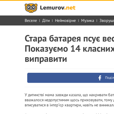
Веселе
Діти
Неймовірне
Музика
Зворуш
Стара батарея псує ве
Показуємо 14 класних
виправити
Поділ
У дитинстві мама завжди казала, що накривати бата
вважалося недопустимим щось приховувати, тому 
вписуватися в інтер’єр квартири, навіть не виникал