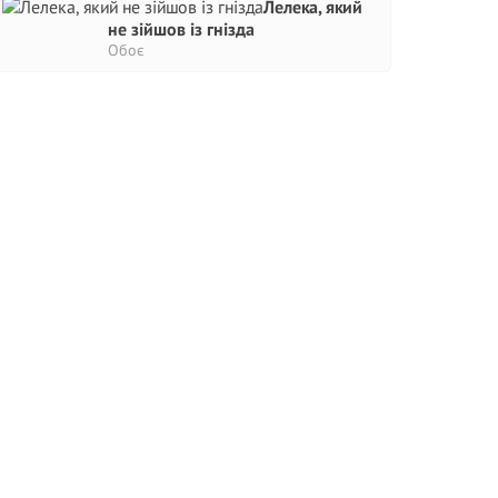
Лелека, який
не зійшов із гнізда
Обоє