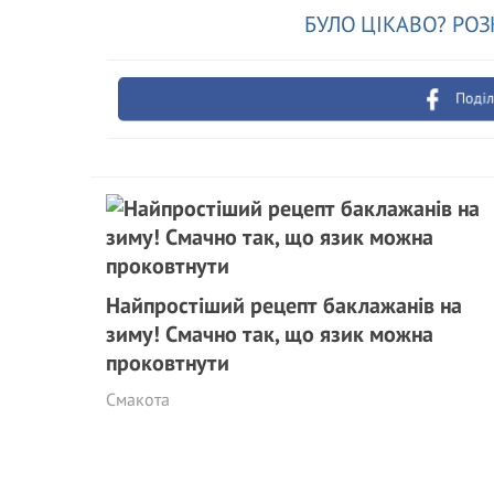
БУЛО ЦІКАВО? РОЗ
Поділ
Найпростіший рецепт баклажанів на
зиму! Смачно так, що язик можна
проковтнути
Смакота