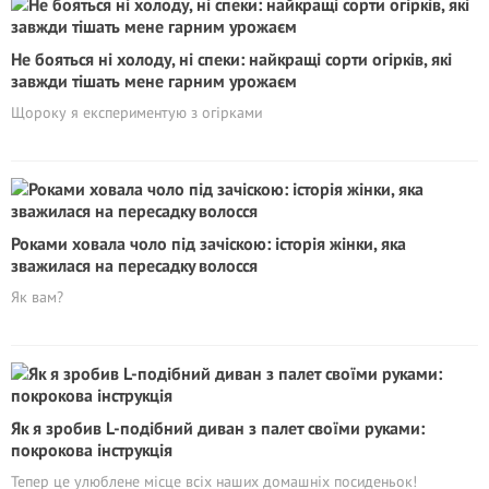
Не бояться ні холоду, ні спеки: найкращі сорти огірків, які
завжди тішать мене гарним урожаєм
Щороку я експериментую з огірками
Роками ховала чоло під зачіскою: історія жінки, яка
зважилася на пepeсадкy волосся
Як вам?
Як я зробив L-подібний диван з палет своїми руками:
покрокова інструкція
Тепер це улюблене місце всіх наших домашніх посиденьок!