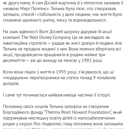
як другу маму. А сам Дісней жартома й з теплотою називав її
«живою Мері Поппінс». Тельма була тією, хто створював
затишок, спокій і стабільність у домі людини, чиє життя було
сповнене шаленого ритму, тиску та відповідальності.
На знак вдячності Волт Дісней щороку дарував їй акції
компанії The Walt Disney Company. Це не виглядало як
інвестиційна стратегія — радше як жест довіри й подяки. Але
Тельма не продала жодної з них. Вона мовчки зберігала всі
акції, продовжуючи працювати в родині майже три
десятиліття — аж до виходу на пенсію у 1981 році.
Коли вона пішла з життя в 1993 році, з’ясувалося, що ці
«подарунки» перетворилися на статок понад 9 мiльйoнiв
дoлapiв.
І саме тут починається найважливіша частина її історії.
Половину своїх кoштів Тельма заповіла на створення
благодійного фонду “Thelma Pearl Howard Foundation”, який
підтримував мистецьку освіту дітей із малозабезпечених
родин у окрузі Лос-Анджелес. Іншу половину вона залишила