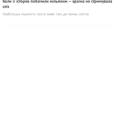
Коли її історію побачили мільйони — країна не стримувала
сліз
Найбільша мужність часто живе там, де немає світла