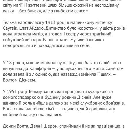
світу магії. Її життєвий шлях більше схожий на несподівану
казку — без блиску, але з глибоким сенсом.
Тельма народилася у 1913 році в маленькому містечку
Саутвік, штат Айдахо. Дитинство було жорстким: у шість років
вона втратила матір, а згодом і сестру через трагічний
побутовий випадок. Ранні втрати змусили її швидко
подорослішати й покладатися лише на себе.
У 18 років, маючи мінімальну освіту, але багато надій, вона
вирушила до Каліфорнії — у пошуках іншого життя. Саме там
доля звела її з людиною, яка назавжди змінила її шлях, —
Волтом Діснеєм.
У 1951 році Тельму запросили працювати кухаркою та
домогосподаркою в будинку родини Діснеїв. Але дуже
швидко її роль вийшла далеко за межі службових обов’язків.
Вона стала частиною сім’ї — людиною, якій довіряли, яку
любили й на яку покладалися.
Дочки Волта, Даян і Шерон, сприймали її не як працівницю, а