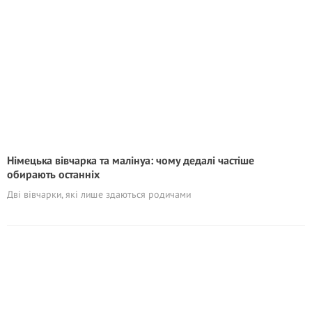
Німецька вівчарка та малінуа: чому дедалі частіше
обирають останніх
Дві вівчарки, які лише здаються родичами