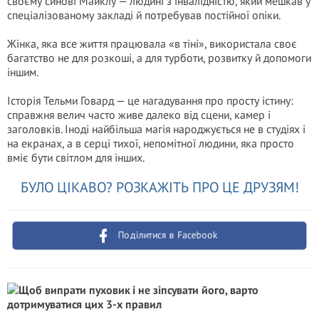
своєму синові Майклу — людині з інвалідністю, який мешкав у
спеціалізованому закладі й потребував постійної опіки.
Жінка, яка все життя працювала «в тіні», використала своє
багатство не для розкоші, а для турботи, розвитку й допомоги
іншим.
Історія Тельми Говард — це нагадування про просту істину:
справжня велич часто живе далеко від сцени, камер і
заголовків. Іноді найбільша магія народжується не в студіях і
на екранах, а в серці тихої, непомітної людини, яка просто
вміє бути світлом для інших.
БУЛО ЦІКАВО? РОЗКАЖІТЬ ПРО ЦЕ ДРУЗЯМ!
Поділитися в Facebook