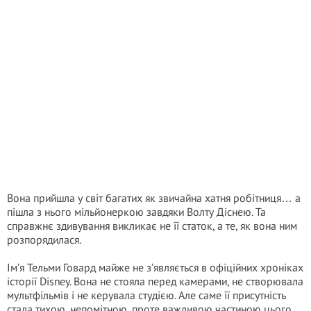
Вона прийшла у світ багатих як звичайна хатня робітниця… а
пішла з нього мiльйонеркoю завдяки Волту Діснею. Та
справжнє здивування викликає не її статок, а те, як вона ним
розпорядилася.
Ім’я Тельми Говард майже не з’являється в офіційних хроніках
історії Disney. Вона не стояла перед камерами, не створювала
мультфільмів і не керувала студією. Але саме її присутність
стала тихою, непомітною, проте важливою частиною цього