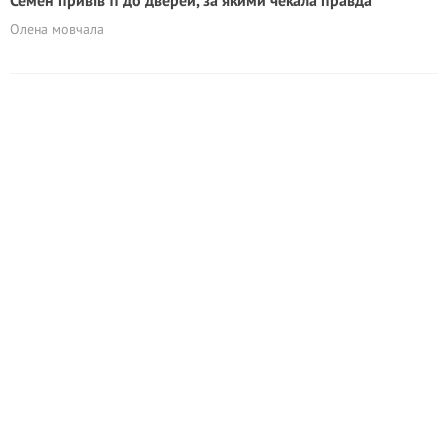
Семен привів її до дверей, за якими чекала правда
Олена мовчала