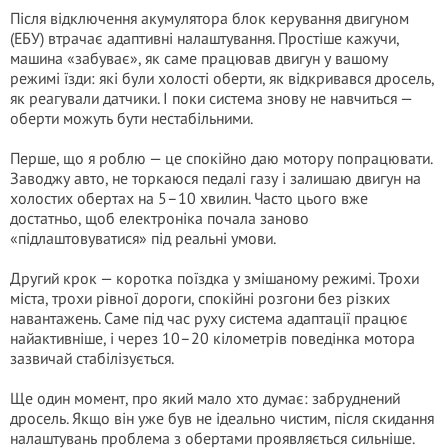
Після відключення акумулятора блок керування двигуном
(ЕБУ) втрачає адаптивні налаштування. Простіше кажучи,
машина «забуває», як саме працював двигун у вашому
режимі їзди: які були холості оберти, як відкривався дросель,
як реагували датчики. І поки система знову не навчиться —
оберти можуть бути нестабільними.
Перше, що я роблю — це спокійно даю мотору попрацювати.
Заводжу авто, не торкаюся педалі газу і залишаю двигун на
холостих обертах на 5–10 хвилин. Часто цього вже
достатньо, щоб електроніка почала заново
«підлаштовуватися» під реальні умови.
Другий крок — коротка поїздка у змішаному режимі. Трохи
міста, трохи рівної дороги, спокійні розгони без різких
навантажень. Саме під час руху система адаптації працює
найактивніше, і через 10–20 кілометрів поведінка мотора
зазвичай стабілізується.
Ще один момент, про який мало хто думає: забруднений
дросель. Якщо він уже був не ідеально чистим, після скидання
налаштувань проблема з обертами проявляється сильніше.