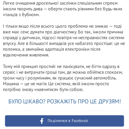
Легке очищення дросельної заслінки спеціальним спреєм
інколи творить дива — оберти стають рівними без будь-яких
«танців з бубном».
І тільки якщо після всього цього проблема не зникає — тоді
вже має сенс думати про діагностику. Бо так, інколи причина
справді у датчиках, підсосі повітря чи несправностях системи
впуску. Але в більшості випадків усе набагато простіше: це не
поломка, а звичайна адаптація електроніки після
відключення живлення.
Тому мій принцип простий: не панікувати, не бігти одразу в
сервіс і не витрачати гроші там, де можна обійтися спокоєм,
трохи часу і розумінням, як працює сучасний автомобіль.
Машина — це не магія. Це система, якій інколи просто
потрібно знову «навчитися» бути собою.
БУЛО ЦІКАВО? РОЗКАЖІТЬ ПРО ЦЕ ДРУЗЯМ!
Поділитися в Facebook