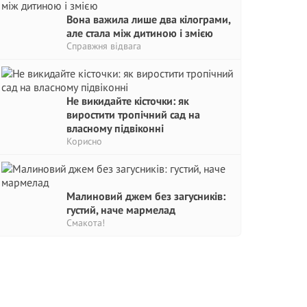
Вона важила лише два кілограми,
але стала між дитиною і змією
Справжня відвага
Не викидайте кісточки: як
виростити тропічний сад на
власному підвіконні
Корисно
Малиновий джем без загусників:
густий, наче мармелад
Смакота!