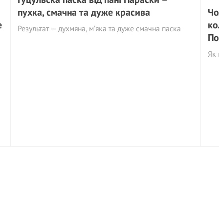
пухка, смачна та дуже красива
Чо
е
ко
Результат — духмяна, м’яка та дуже смачна паска
По
Як 