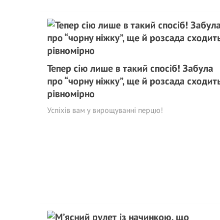
Тепер сію лише в такий спосіб! Забула
про “чорнy ніжку”, ще й розсада сходит
рівномірно
Успіхів вам у вирощуванні перцю!