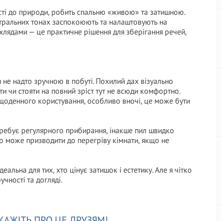
ості до природи, робить спальню «живою» та затишною.
нейтральних тонах заспокоюють та налаштовують на
ухлядами — це практичне рішення для зберігання речей,
 не надто зручною в побуті. Похилий дах візуально
ти чи стояти на повний зріст тут не всюди комфортно.
 щоденного користування, особливо вночі, це може бути
отребує регулярного прибирання, інакше пил швидко
но може призводити до перегріву кімнати, якщо не
альна для тих, хто цінує затишок і естетику. Але я чітко
чності та догляді.
КАЖІТЬ ПРО ЦЕ ДРУЗЯМ!