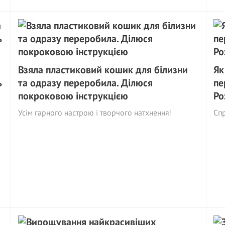
Взяла пластиковий кошик для білизни
Як
ь
та одразу переробила. Ділюся
пе
покроковою інструкцією
Ро
Усім гарного настрою і творчого натхнення!
Спр