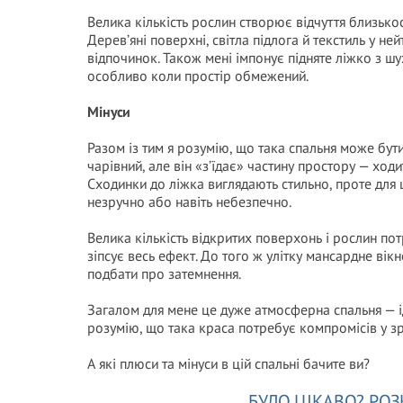
Велика кількість рослин створює відчуття близьк
Дерев’яні поверхні, світла підлога й текстиль у 
відпочинок. Також мені імпонує підняте ліжко з ш
особливо коли простір обмежений.
Мінуси
Разом із тим я розумію, що така спальня може бути
чарівний, але він «з’їдає» частину простору — ходи
Сходинки до ліжка виглядають стильно, проте для
незручно або навіть небезпечно.
Велика кількість відкритих поверхонь і рослин п
зіпсує весь ефект. До того ж улітку мансардне вік
подбати про затемнення.
Загалом для мене це дуже атмосферна спальня — іде
розумію, що така краса потребує компромісів у зру
А які плюси та мінуси в цій спальні бачите ви?
БУЛО ЦІКАВО? РОЗ