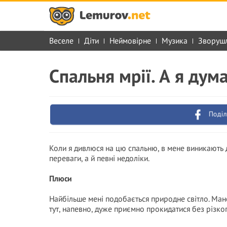
Веселе
Діти
Неймовірне
Музика
Зворуш
Спальня мрії. А я дум
Поділ
Коли я дивлюся на цю спальню, в мене виникають д
переваги, а й певні недоліки.
Плюси
Найбільше мені подобається природне світло. Ман
тут, напевно, дуже приємно прокидатися без різко