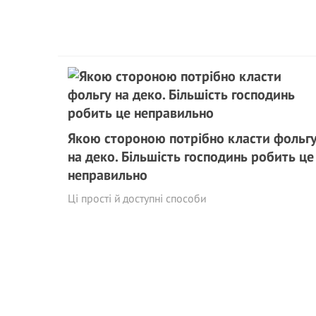
Якою стороною потрібно класти фольг
на деко. Більшість господинь робить це
неправильно
Ці прості й доступні способи