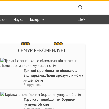
аюче
Наука
Подорожі
Ще
ЛЕМУР РЕКОМЕНДУЕТ
Три дні сіра кішка не відходила
від паркана. Люди зрозуміли чому
лише потім
Зворушливо
Тарілка з недоїденим борщем
гупнула об стіл
А ви на чиєму боці?