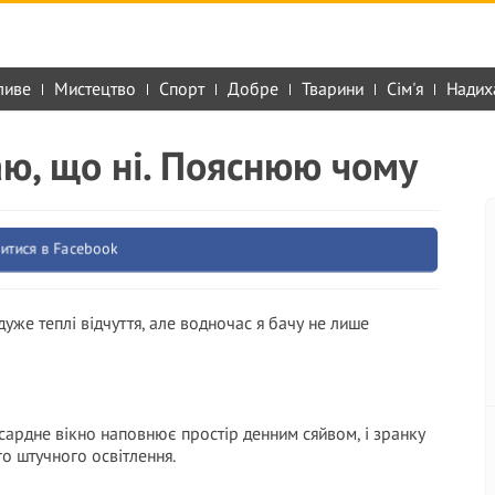
ливе
Мистецтво
Спорт
Добре
Тварини
Сім'я
Надих
аю, що ні. Пояснюю чому
итися в Facebook
уже теплі відчуття, але водночас я бачу не лише
сардне вікно наповнює простір денним сяйвом, і зранку
го штучного освітлення.