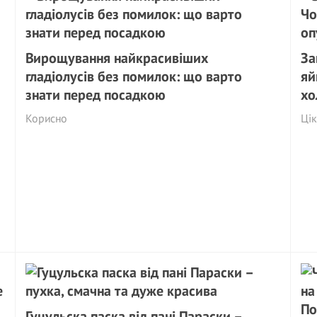
Вирощування найкрасивіших
За
гладіолусів без помилок: що варто
яй
знати перед посадкою
хо
Корисно
Ці
Гуцульска паска від пані Параски –