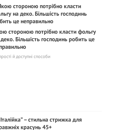
ою стороною потрібно класти фольгу
 деко. Більшість господинь робить це
правильно
прості й доступні способи