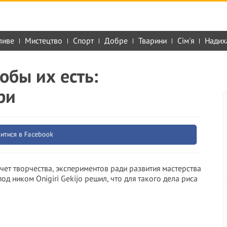
ливе
Мистецтво
Спорт
Добре
Тварини
Сім'я
Надих
обы их есть:
ри
итися в Facebook
асчет творчества, экспериментов ради развития мастерства
од ником Onigiri Gekijo решил, что для такого дела риса