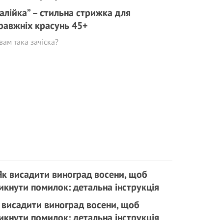
талійка” – стильна стрижка для
равжніх красунь 45+
вам така зачіска?
 висадити виноград восени, щоб
икнути помилок: детальна інструкція