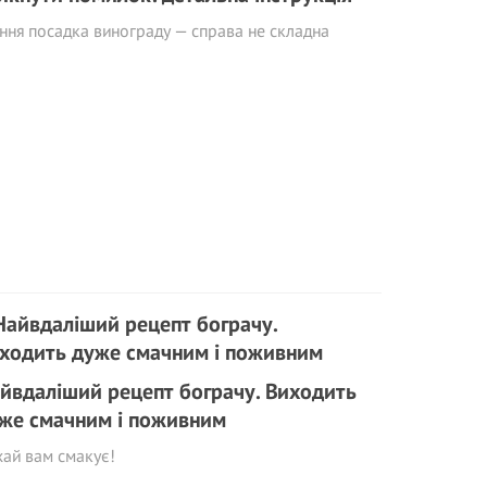
ння посадка винограду — справа не складна
йвдаліший рецепт бограчу. Виходить
же смачним і поживним
ай вам смакує!