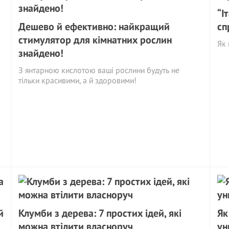
“І
Дешево й ефективно: найкращий
сп
стимулятор для кімнатних рослин
Як 
знайдено!
З янтарною кислотою ваші рослини будуть не
тільки красивими, а й здоровими!
й
Клумби з дерева: 7 простих ідей, які
Як
можна втілити власноруч
ун