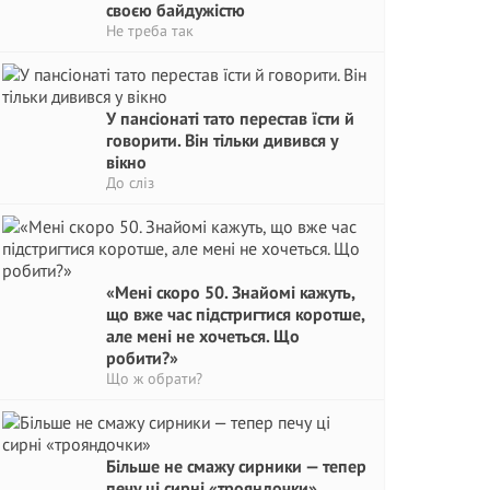
своєю байдужістю
Не треба так
У пансіонаті тато перестав їсти й
говорити. Він тільки дивився у
вікно
До сліз
«Мені скоро 50. Знайомі кажуть,
що вже час підстригтися коротше,
але мені не хочеться. Що
робити?»
Що ж обрати?
Більше не смажу сирники — тепер
печу ці сирні «трояндочки»