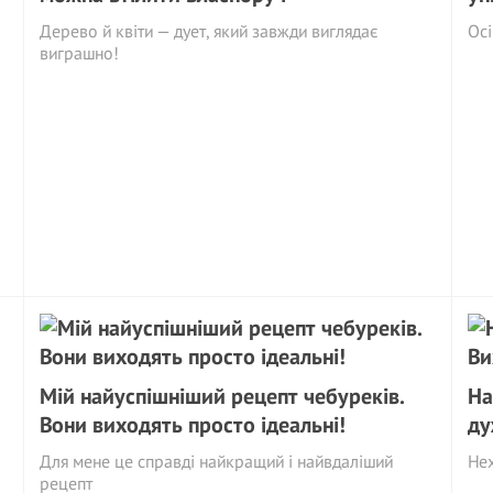
Дерево й квіти — дует, який завжди виглядає
Осі
виграшно!
Мій найуспішніший рецепт чебуреків.
На
Вони виходять просто ідеальні!
ду
Для мене це справді найкращий і найвдаліший
Нех
рецепт