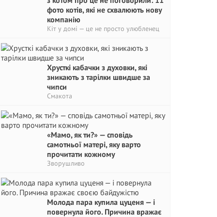
з котом про це не поговорили: 11
фото котів, які не схвалюють нову
компанію
Кіт у домі — це не просто улюбленец
Хрусткі кабачки з духовки, які
зникають з тарілки швидше за
чипси
Смакота
«Мамо, як ти?» — сповідь
самотньої матері, яку варто
прочитати кожному
Зворушливо
Молода пара купила цуценя — і
повернула його. Причина вражає