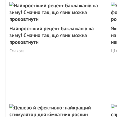
Найпростіший рецепт баклажанів на
Як
зиму! Смачно так, що язик можна
на
проковтнути
не
Смакота
Ці 