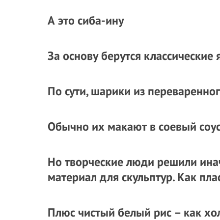
А это сиба-ину
За основу берутся классические
По сути, шарики из переваренног
Обычно их макают в соевый соус
Но творческие люди решили инач
материал для скульптур. Как пла
Плюс чистый белый рис – как хо