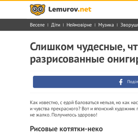
Веселе
Діти
Неймовірне
Музика
Зворуш
Слишком чудесные, чт
разрисованные ониги
Поділ
Как известно, с едой баловаться нельзя, но как н
и чувства прекрасного? Вот и японский художник п
не жалко. Получилось здорово!
Рисовые котятки-неко