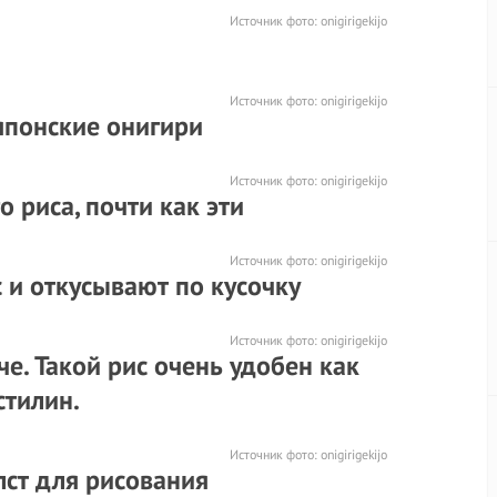
Источник фото:
onigirigekijo
Источник фото:
onigirigekijo
 японские онигири
Источник фото:
onigirigekijo
о риса, почти как эти
Источник фото:
onigirigekijo
 и откусывают по кусочку
Источник фото:
onigirigekijo
е. Такой рис очень удобен как
стилин.
Источник фото:
onigirigekijo
лст для рисования