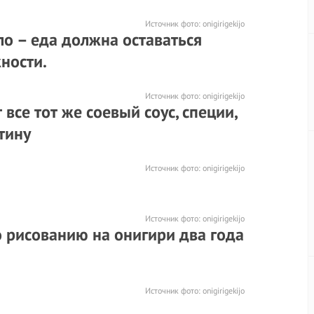
Источник фото:
onigirigekijo
о – еда должна оставаться
ности.
Источник фото:
onigirigekijo
все тот же соевый соус, специи,
тину
Источник фото:
onigirigekijo
Источник фото:
onigirigekijo
по рисованию на онигири два года
Источник фото:
onigirigekijo