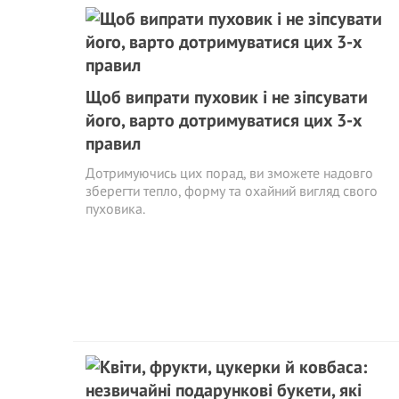
Щоб випрати пуховик і не зіпсувати
його, варто дотримуватися цих 3-х
правил
Дотримуючись цих порад, ви зможете надовго
зберегти тепло, форму та охайний вигляд свого
пуховика.