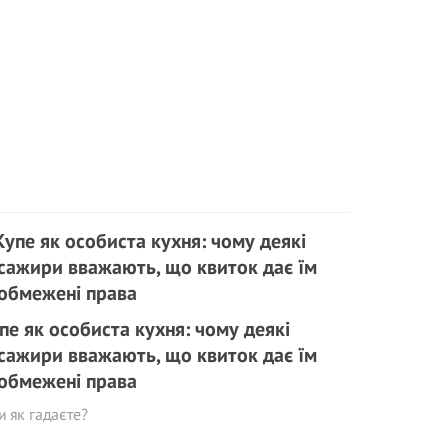
пе як особиста кухня: чому деякі
сажири вважають, що квиток дає їм
обмежені права
и як гадаєте?