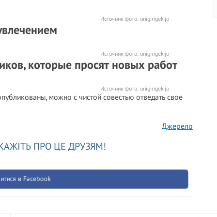
Источник фото:
onigirigekijo
 увлечением
Источник фото:
onigirigekijo
иков, которые просят новых работ
Источник фото:
onigirigekijo
опубликованы, можно с чистой совестью отведать свое
Джерело
КАЖІТЬ ПРО ЦЕ ДРУЗЯМ!
итися в Facebook