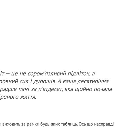
т — це не сором’язливий підліток, а
овний сил і дурощів. А ваша десятирічна
 радше пані за п’ятдесят, яка щойно почала
іреного життя.
и виходить за рамки будь-яких таблиць. Ось що насправді