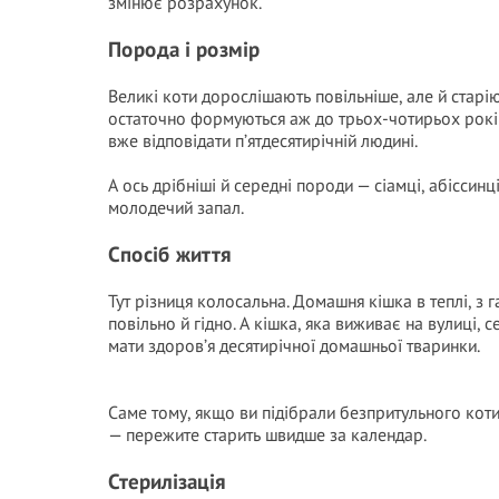
змінює розрахунок.
Порода і розмір
Великі коти дорослішають повільніше, але й старію
остаточно формуються аж до трьох-чотирьох років
вже відповідати п’ятдесятирічній людині.
А ось дрібніші й середні породи — сіамці, абіссин
молодечий запал.
Спосіб життя
Тут різниця колосальна. Домашня кішка в теплі, з
повільно й гідно. А кішка, яка виживає на вулиці, 
мати здоров’я десятирічної домашньої тваринки.
Саме тому, якщо ви підібрали безпритульного коти
— пережите старить швидше за календар.
Стерилізація