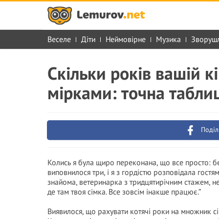
Веселе
Діти
Неймовірне
Музика
Зворуш
Скільки років вашій к
мірками: точна таблиц
Поділ
Колись я була щиро переконана, що все просто: бе
виповнилося три, і я з гордістю розповідала гостя
знайома, ветеринарка з тридцятирічним стажем, не 
де там твоя сімка. Все зовсім інакше працює.”
Виявилося, що рахувати котячі роки на множник сі