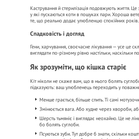
Кастрування й стерилізація подовжують життя. Це 
у які пускаються коти в пошуках пари. Хороша вет
те, що реально додає улюбленцю спокійних років.
Спадковість і догляд
Гени, харчування, своєчасне лікування — усе це ск
виглядати по-різному рівно настільки, наскільки п
Як зрозуміти, що кішка старіє
Кіт ніколи не скаже вам, що в нього болять суглоб
підказують: ваш улюбленець переходить у поважни
Менше грається, більше спить. Ті самі мотузо
Змінюється вага. Або худне через хвороби, аб
Шерсть тьмяніє і виглядає неохайно. Це не лін
бо болять суглоби.
Псуються зуби. Тут добре б знати, скільки кош