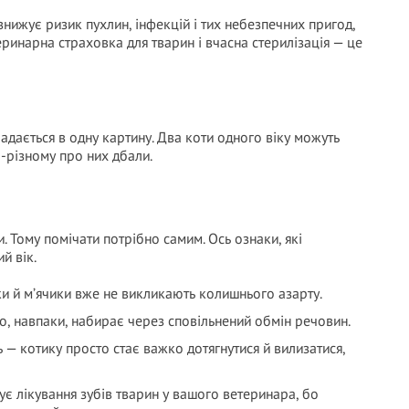
знижує ризик пухлин, інфекцій і тих небезпечних пригод,
еринарна страховка для тварин і вчасна стерилізація — це
ладається в одну картину. Два коти одного віку можуть
о-різному про них дбали.
и. Тому помічати потрібно самим. Ось ознаки, які
й вік.
чки й м’ячики вже не викликають колишнього азарту.
о, навпаки, набирає через сповільнений обмін речовин.
ь — котику просто стає важко дотягнутися й вилизатися,
тує лікування зубів тварин у вашого ветеринара, бо