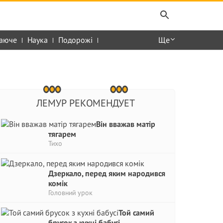
аюче
Наука
Подорожі
Ще
ЛЕМУР РЕКОМЕНДУЕТ
Він вважав матір
тягарем
Тихо
Дзеркало, перед яким народився
комік
Головний урок
Той самий
брусок з кухні бабусі