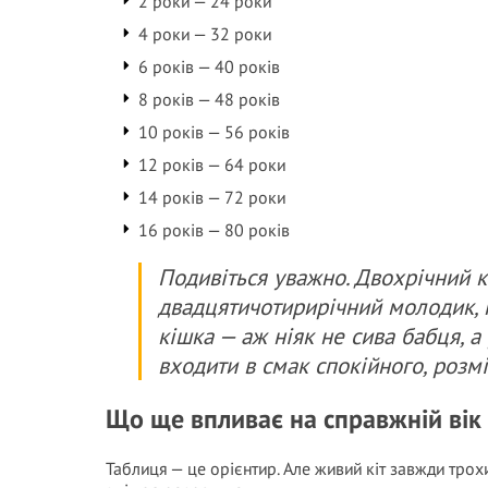
2 роки — 24 роки
4 роки — 32 роки
6 років — 40 років
8 років — 48 років
10 років — 56 років
12 років — 64 роки
14 років — 72 роки
16 років — 80 років
Подивіться уважно. Двохрічний кі
двадцятичотирирічний молодик, п
кішка — аж ніяк не сива бабця, а
входити в смак спокійного, розм
Що ще впливає на справжній вік
Таблиця — це орієнтир. Але живий кіт завжди трох