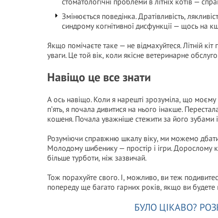
стоматологічні проблеми в літніх котів — спра
Змінюється поведінка. Дратівливість, лякливіст
синдрому когнітивної дисфункції — щось на к
Якщо помічаєте таке — не відмахуйтеся. Літній кіт
уваги. Це той вік, коли якісне ветеринарне обслуг
Навіщо це все знати
А ось навіщо. Коли я нарешті зрозуміла, що моєму
п’ять, я почала дивитися на нього інакше. Перестал
кошеня. Почала уважніше стежити за його зубами і
Розуміючи справжню шкалу віку, ми можемо дбати 
Молодому шибенику — простір і ігри. Дорослому кот
більше турботи, ніж зазвичай.
Тож порахуйте свого. І, можливо, ви теж подивите
попереду ще багато гарних років, якщо ви будете 
БУЛО ЦІКАВО? РОЗ