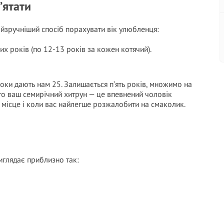
’ятати
айзручніший спосіб порахувати вік улюбленця:
х років (по 12-13 років за кожен котячий).
роки дають нам 25. Залишається п’ять років, множимо на
бто ваш семирічний хитрун — це впевнений чоловік
ше місце і коли вас найлегше розжалобити на смаколик.
иглядає приблизно так: