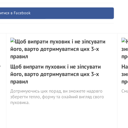
итися в Facebook
у
Щоб випрати пуховик і не зіпсувати
На
його, варто дотримуватися цих 3-х
зи
правил
пр
Дотримуючись цих порад, ви зможете надовго
См
зберегти тепло, форму та охайний вигляд свого
пуховика.