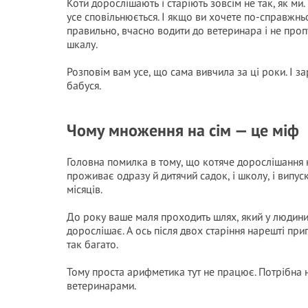
Коти дорослішають і старіють зовсім не так, як ми.
усе сповільнюється. І якщо ви хочете по-справжнь
правильно, вчасно водити до ветеринара і не про
шкалу.
Розповім вам усе, що сама вивчила за ці роки. І 
бабуся.
Чому множення на сім — це міф
Головна помилка в тому, що котяче дорослішання не
проживає одразу й дитячий садок, і школу, і випу
місяців.
До року ваше маля проходить шлях, який у людини 
дорослішає. А ось після двох старіння нарешті при
так багато.
Тому проста арифметика тут не працює. Потрібна 
ветеринарами.