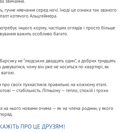
ва звичайна.
ь, гучне нявчання серед ночі. Іноді це ознака так званого
шталт котячого Альцгеймера.
 потребує іншого корму, частіших оглядів і просто більше
овування важить особливо багато.
 Барсику не “людських двадцять один”, а добрих тридцять
а дивуватися, чому він уже не носиться по квартирі, як
 вагою.
про своїх пухнастиків правильно на кожному етапі.
ові — стабільність. Літньому — тепло, спокій і трохи
ся на нього новими очима — як на члена родини, у якого
поряд.
КАЖІТЬ ПРО ЦЕ ДРУЗЯМ!