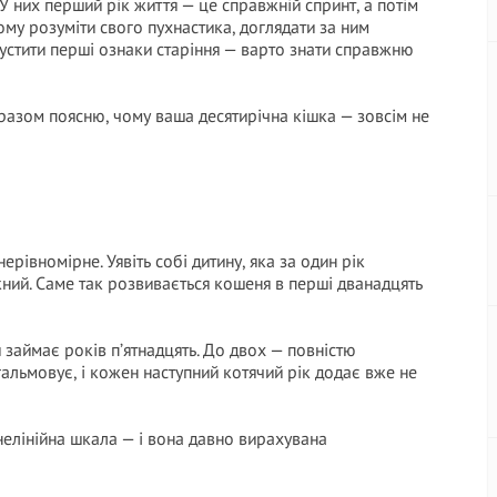
 У них перший рік життя — це справжній спринт, а потім
ому розуміти свого пухнастика, доглядати за ним
пустити перші ознаки старіння — варто знати справжню
заразом поясню, чому ваша десятирічна кішка — зовсім не
рівномірне. Уявіть собі дитину, яка за один рік
скний. Саме так розвивається кошеня в перші дванадцять
займає років п’ятнадцять. До двох — повністю
гальмовує, і кожен наступний котячий рік додає вже не
нелінійна шкала — і вона давно вирахувана