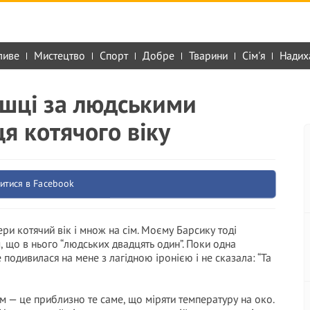
ливе
Мистецтво
Спорт
Добре
Тварини
Сім'я
Надих
ішці за людськими
я котячого віку
итися в Facebook
ри котячий вік і множ на сім. Моєму Барсику тоді
м, що в нього “людських двадцять один”. Поки одна
подивилася на мене з лагідною іронією і не сказала: “Та
м — це приблизно те саме, що міряти температуру на око.