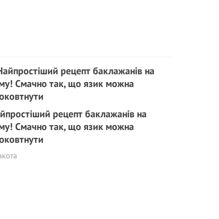
йпростіший рецепт баклажанів на
му! Смачно так, що язик можна
оковтнути
акота