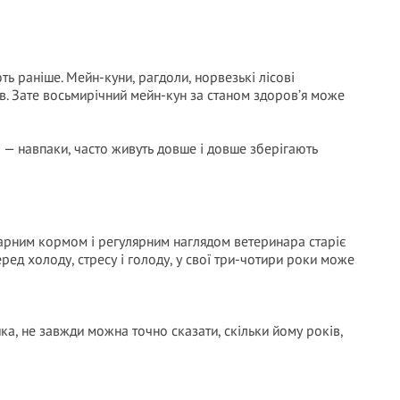
ть раніше. Мейн-куни, рагдоли, норвезькі лісові
. Зате восьмирічний мейн-кун за станом здоров’я може
ці — навпаки, часто живуть довше і довше зберігають
 гарним кормом і регулярним наглядом ветеринара старіє
серед холоду, стресу і голоду, у свої три-чотири роки може
ка, не завжди можна точно сказати, скільки йому років,