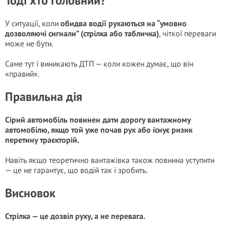
Тоді хто головний?
У ситуації, коли
обидва водії рухаються на “умовно
дозволяючі сигнали” (стрілка або табличка)
, чіткої переваги
може не бути.
Саме тут і виникають ДТП — коли кожен думає, що він
«правий».
Правильна дія
Сірий автомобіль повинен дати дорогу вантажному
автомобілю, якщо той уже почав рух або існує ризик
перетину траєкторій.
Навіть якщо теоретично вантажівка також повинна уступити
— це не гарантує, що водій так і зробить.
Висновок
Стрілка — це дозвіл руху, а не перевага.