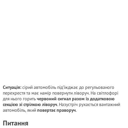
Ситуація:
сірий автомобіль під’їжджає до регульованого
перехрестя та має намір повернути ліворуч. На світлофорі
для нього горить
червоний сигнал разом із додатковою
секцією зі стрілкою ліворуч
. Назустріч рухається вантажний
автомобіль, який
повертає праворуч
.
Питання