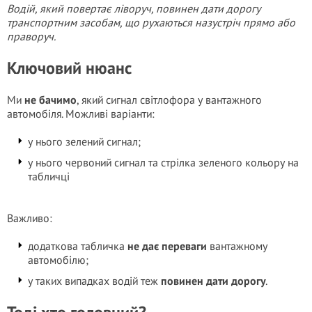
Водій, який повертає ліворуч, повинен дати дорогу
транспортним засобам, що рухаються назустріч прямо або
праворуч.
Ключовий нюанс
Ми
не бачимо
, який сигнал світлофора у вантажного
автомобіля. Можливі варіанти:
у нього зелений сигнал;
у нього червоний сигнал та стрілка зеленого кольору на
табличці
Важливо:
додаткова табличка
не дає переваги
вантажному
автомобілю;
у таких випадках водій теж
повинен дати дорогу
.