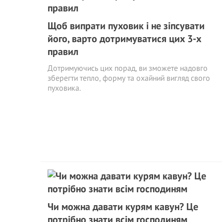
Щоб випрати пуховик і не зіпсувати
його, варто дотримуватися цих 3-х
правил
Дотримуючись цих порад, ви зможете надовго
зберегти тепло, форму та охайний вигляд свого
пуховика.
Чи можна давати курям кавун? Це
потрібно знати всім господиням