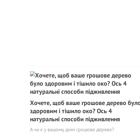
Хочете, щоб ваше грошове дерево бул
здоровим і тішило око? Ось 4
натуральні способи підживлення
А чи є у вашому домі грошове дерево?