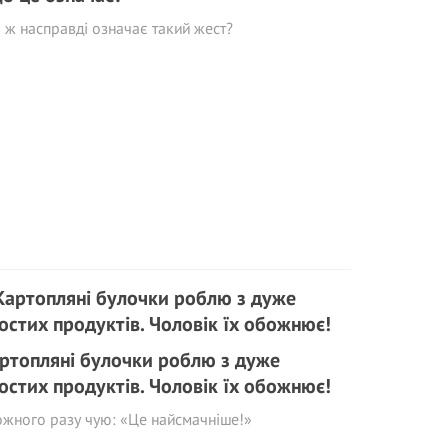
ж насправді означає такий жест?
ртопляні булочки роблю з дуже
остих продуктів. Чоловік їх обожнює!
ожного разу чую: «Це найсмачніше!»