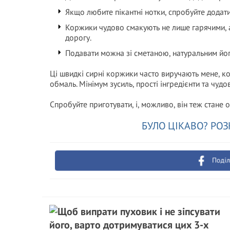
Якщо любите пікантні нотки, спробуйте додат
Коржики чудово смакують не лише гарячими, а
дорогу.
Подавати можна зі сметаною, натуральним йо
Ці швидкі сирні коржики часто виручають мене, к
обмаль. Мінімум зусиль, прості інгредієнти та чуд
Спробуйте приготувати, і, можливо, він теж стане 
БУЛО ЦІКАВО? РОЗ
Поділ