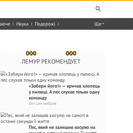
аюче
Наука
Подорожі
Ще
ЛЕМУР РЕКОМЕНДУЕТ
«Забери його!» — кричав хлопець
у пилюці. А пес слухав тільки одну
команду
Він сам вибрав
Пес, який не залишив косулю на