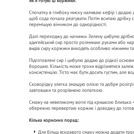
Як я готую ці коржики:
Спочатку в глибоку миску наливаю кефір і додаю д
щоб сода почала реагувати. Потім всипаю дрібку с
перемішую вінчиком до однорідності.
Далі переходжу до начинки. Зелену цибулю дрібно
адигейський сир просто розминаю руками або на
видів сиру коржики виходять особливо ніжними та
Підготовлені сир і цибулю додаю до рідкої основ
борошно. Кількість може трохи відрізнятися залежн
консистенцію. Тісто має бути досить густим, але 
Сковорідку злегка змащую олією та добре розігр
завтовшки та розрівнюю лопаткою.
Смажу на невеликому вогні під кришкою близько 4
обережно перевертаю коржик і доводжу до готовн
Кілька корисних порад:
Для більш яскравого смаку можна додати тро