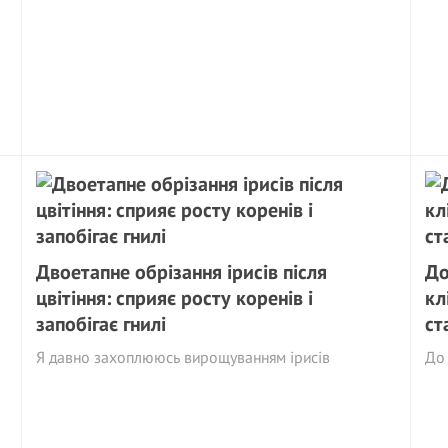
Двоетапне обрізання ірисів після
До
цвітіння: сприяє росту коренів і
кл
запобігає гнилі
ст
Я давно захоплююсь вирощуванням ірисів
До 