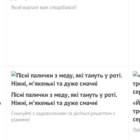
Який варіант вам сподобався?
Пісні палички з меду, які тануть у роті.
о
Ніжні, мʼякенькі та дуже смачні
«Й
тр
Смакуйте з задоволенням та діліться рецептом з
се
рідними!
Одн