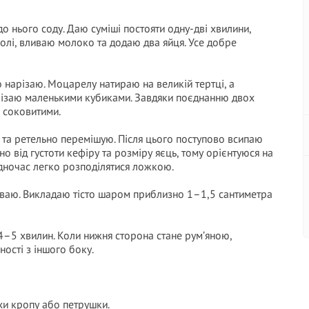
о нього соду. Даю суміші постояти одну-дві хвилини,
олі, вливаю молоко та додаю два яйця. Усе добре
 нарізаю. Моцарелу натираю на великій тертці, а
різаю маленькими кубиками. Завдяки поєднанню двох
 соковитими.
и та ретельно перемішую. Після цього поступово всипаю
о від густоти кефіру та розміру яєць, тому орієнтуюся на
водночас легко розподілятися ложкою.
іваю. Викладаю тісто шаром приблизно 1–1,5 сантиметра
–5 хвилин. Коли нижня сторона стане рум’яною,
ості з іншого боку.
хи кропу або петрушки.