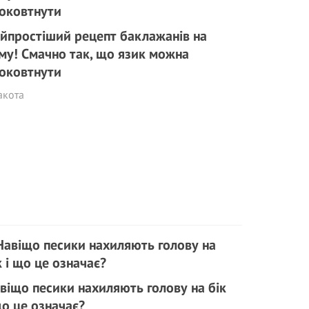
йпростіший рецепт баклажанів на
му! Смачно так, що язик можна
оковтнути
акота
віщо песики нахиляють голову на бік
що це означає?