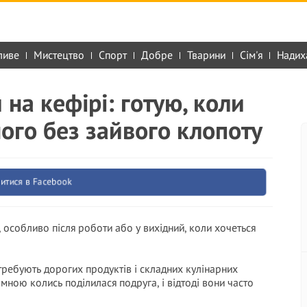
ливе
Мистецтво
Спорт
Добре
Тварини
Сім'я
Надих
на кефірі: готую, коли
ого без зайвого клопоту
итися в Facebook
, особливо після роботи або у вихідний, коли хочеться
требують дорогих продуктів і складних кулінарних
ною колись поділилася подруга, і відтоді вони часто