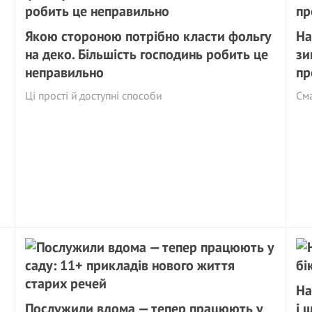
Якою стороною потрібно класти фольгу
На
на деко. Більшість господинь робить це
зи
неправильно
пр
Ці прості й доступні способи
См
На
Послужили вдома — тепер працюють у
і 