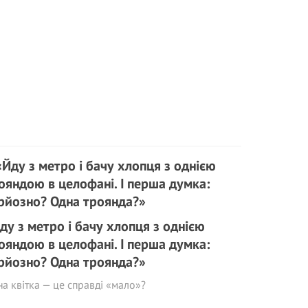
ду з метро і бачу хлопця з однією
ояндою в целофані. І перша думка:
рйозно? Одна троянда?»
а квітка — це справді «мало»?