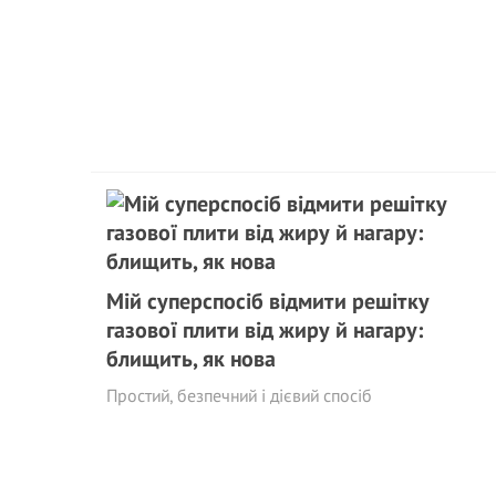
Мій суперспосіб відмити решітку
газової плити від жиру й нагару:
блищить, як нова
Простий, безпечний і дієвий спосіб