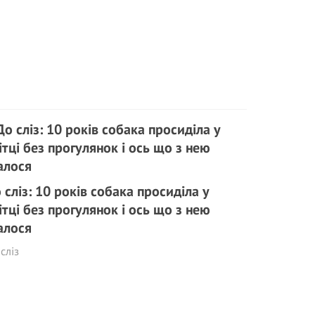
 сліз: 10 років собака просиділа у
ітці без прогулянок і ось що з нею
алося
сліз