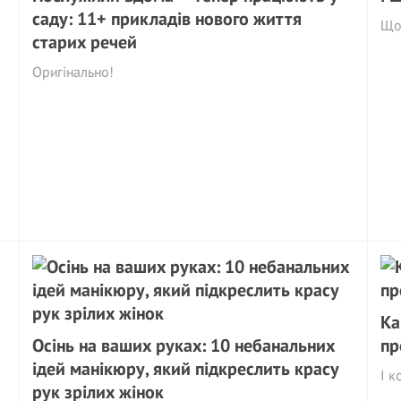
саду: 11+ прикладів нового життя
Що 
старих речей
Оригінально!
Ка
Осінь на ваших руках: 10 небанальних
пр
ідей манікюру, який підкреслить красу
І к
рук зрілих жінок