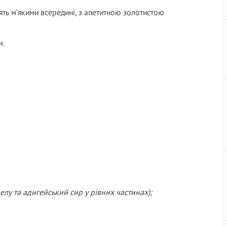
ять м’якими всередині, з апетитною золотистою
и.
лу та адигейський сир у рівних частинах);