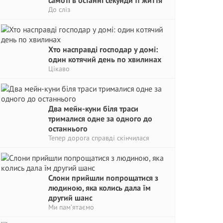
самоті в останні секунди її життя
До сліз
Хто насправді господар у домі:
один котячий день по хвилинах
Цікаво
Два мейн-куни біля траси
трималися одне за одного до
останнього
Тепер дорога справді скінчилася
Слони прийшли попрощатися з
людиною, яка колись дала їм
другий шанс
Ми пам’ятаємо