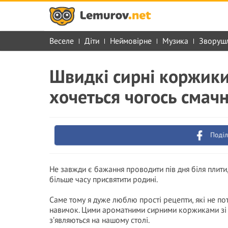
Веселе
Діти
Неймовірне
Музика
Зворуш
Швидкі сирні коржики 
хочеться чогось смачн
Поділ
Не завжди є бажання проводити пів дня біля плити
більше часу присвятити родині.
Саме тому я дуже люблю прості рецепти, які не по
навичок. Цими ароматними сирними коржиками зі м
з’являються на нашому столі.