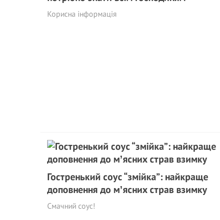
Корисна інформація
Гостренький соус “змійка”: найкраще
доповнення до мʼясних страв взимку
Смачний соус!