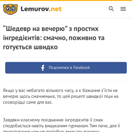
“Шедевр на вечерю” з простих
інгредієнтів: смачно, поживно та
готується швидко
Поділитися в Facebook
Якщо у вас небагато вільного часу, а є бажання зʼїсти на
вечерю щось смачненьке, то цей рецепт швидкої піци на
сковорідці саме для вас.
Завдяки класному поєднанню інгредієнтів її смак
сподобається навіть вишуканим гурманам. Тим паче, для її
приготування нам не потрібно вмикати духовку.