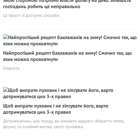
Якою стороною потрібно класти фольгу на деко. Більшість
господинь робить це неправильно
Ці прості й доступні способи
Найпростіший рецепт баклажанів на зиму! Смачно так, що
язик можна проковтнути
Смакота
Щоб випрати пуховик і не зіпсувати його, варто
дотримуватися цих 3-х правил
Дотримуючись цих порад, ви зможете надовго зберегти тепло,
форму та охайний вигляд свого пуховика.