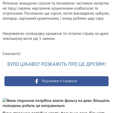
Ретельно змащуємо соусом та посипаємо частиною натертих
на терці сирами, нарізаною кружечками ковбаскою та
огірочками. Посипаємо ще сиром, потім викладаємо цибулю,
помідор, нарізаний кружечками, і знову робимо шар сиру.
Накриваємо сковорідку кришкою та готуємо страву на дуже
повільному вогні ще 5 хвилин.
Смачного!
БУЛО ЦІКАВО? РОЗКАЖІТЬ ПРО ЦЕ ДРУЗЯМ!
Поділитися в Facebook