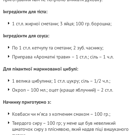
Інгредієнти для тіста:
1 ст.л. жирної сметани; 3 яйця; 100 гр. борошна;
Інгредієнти для соуса:
По 1 ст.л. кетчупу та сметани; 2 зуб. часнику;
Приправа «Ароматні трави» – 1 ст.л.; сіль – 1 ч.л.
Для пікантної маринованої цибулі:
1 велика цибулина; 1 ст.л. цукру; сіль – 1/2 ч.л.;
Окроп – 100 мл.; оцет (краще яблучний) – 2 ст.л.
Начинку приготуємо з:
Ковбаси чи мʼяса з копченим смаком – 100 гр.;
Твердого сиру – 100 гр; у мене ще був невеликий
шматочок сиру з пліснявою, який надав піці вишуканого