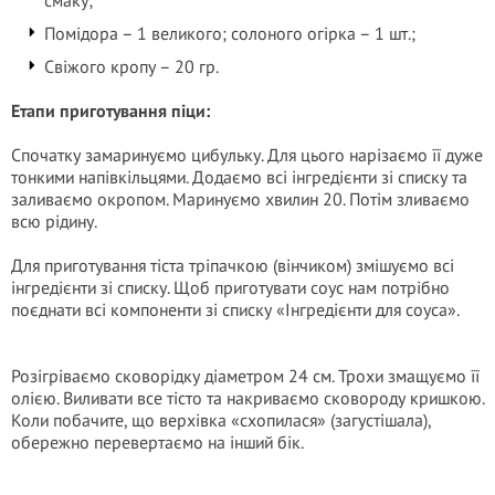
смаку;
Помідора – 1 великого; солоного огірка – 1 шт.;
Свіжого кропу – 20 гр.
Етапи приготування піци:
Спочатку замаринуємо цибульку. Для цього нарізаємо її дуже
тонкими напівкільцями. Додаємо всі інгредієнти зі списку та
заливаємо окропом. Маринуємо хвилин 20. Потім зливаємо
всю рідину.
Для приготування тіста тріпачкою (вінчиком) змішуємо всі
інгредієнти зі списку. Щоб приготувати соус нам потрібно
поєднати всі компоненти зі списку «Інгредієнти для соуса».
Розігріваємо сковорідку діаметром 24 см. Трохи змащуємо її
олією. Виливати все тісто та накриваємо сковороду кришкою.
Коли побачите, що верхівка «схопилася» (загустішала),
обережно перевертаємо на інший бік.