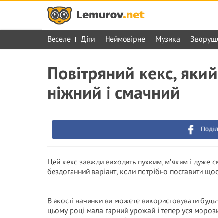
Веселе
Діти
Неймовірне
Музика
Зворуш
Повітряний кекс, який
ніжний і смачний
Поділ
Цей кекс завжди виходить пухким, мʼяким і дуже с
бездоганний варіант, коли потрібно поставити щось
В якості начинки ви можете використовувати будь-я
цьому році мала гарний урожай і тепер уся мороз