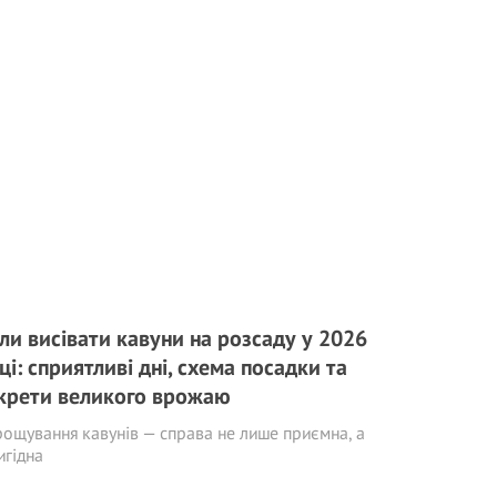
ли висівати кавуни на розсаду у 2026
ці: сприятливі дні, схема посадки та
крети великого врожаю
ощування кавунів — справа не лише приємна, а
игідна