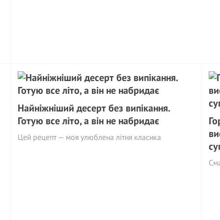
Найніжніший десерт без випікання.
Готую все літо, а він не набридає
Го
ви
Цей рецепт — моя улюблена літня класика
су
См