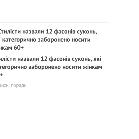
илісти назвали 12 фасонів суконь, які
тегорично заборонено носити жінкам
+
исні поради