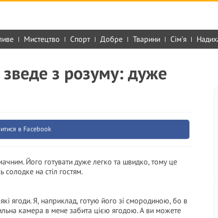
ливе
Мистецтво
Спорт
Добре
Тварини
Сім'я
Надих
 зведе з розуму: дуже
итися в Facebook
мачним. Його готувати дуже легко та швидко, тому це
 солодке на стіл гостям.
кі ягоди. Я, наприклад, готую його зі смородиною, бо в
ильна камера в мене забита цією ягодою. А ви можете