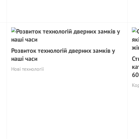
Розвиток технологій дверних замків у
наші часи
Ст
ка
Нові технології
60
Кор