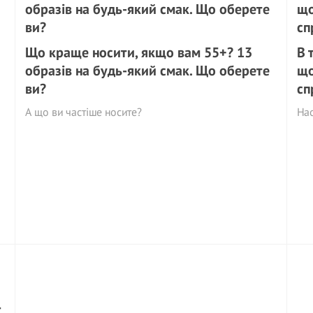
Що краще носити, якщо вам 55+? 13
В 
образів на будь-який смак. Що оберете
що
ви?
сп
А що ви частіше носите?
На
—