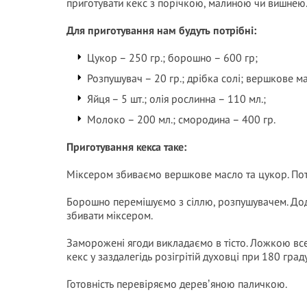
приготувати кекс з порічкою, малиною чи вишнею
Для приготування нам будуть потрібні:
Цукор – 250 гр.; борошно – 600 гр;
Розпушувач – 20 гр.; дрібка солі; вершкове ма
Яйця – 5 шт.; олія рослинна – 110 мл.;
Молоко – 200 мл.; смородина – 400 гр.
Приготування кекса таке:
Міксером збиваємо вершкове масло та цукор. Пот
Борошно перемішуємо з сіллю, розпушувачем. Дода
збивати міксером.
Заморожені ягоди викладаємо в тісто. Ложкою все
кекс у заздалегідь розігрітій духовці при 180 гра
Готовність перевіряємо деревʼяною паличкою.