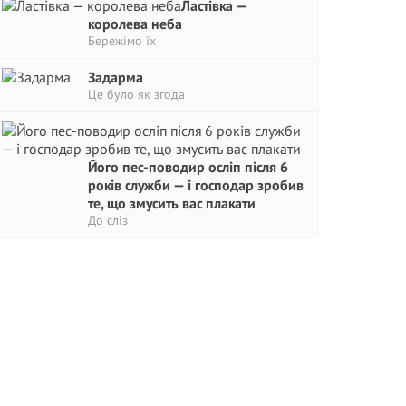
Ластівка —
королева неба
Бережімо їх
Задарма
Це було як згода
Його пес-поводир осліп після 6
років служби — і господар зробив
те, що змусить вас плакати
До сліз