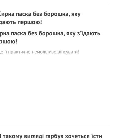
рна паска без борошна, яку з’їдають
ршою!
е її практично неможливо зіпсувати!