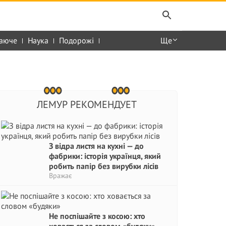
аюче
Наука
Подорожі
Ще
ЛЕМУР РЕКОМЕНДУЕТ
З відра листя на кухні — до
фабрики: історія українця, який
робить папір без вирубки лісів
Вражає
Не поспішайте з косою: хто