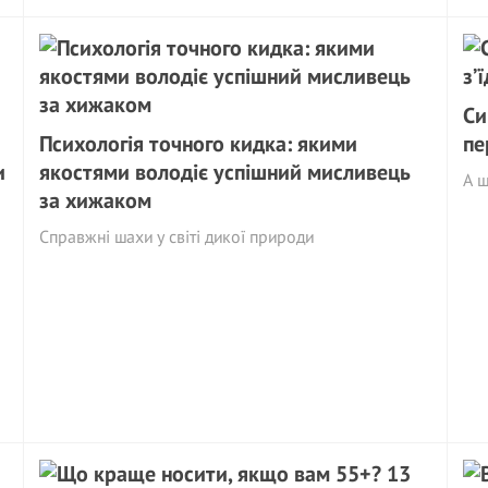
Си
Психологія точного кидка: якими
пе
и
якостями володіє успішний мисливець
А щ
за хижаком
Справжні шахи у світі дикої природи