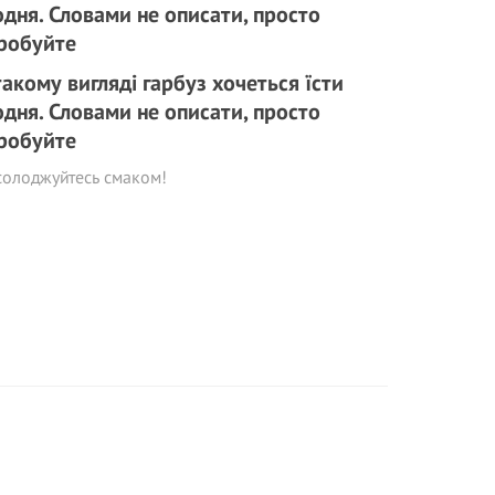
такому вигляді гарбуз хочеться їсти
дня. Словами не описати, просто
робуйте
солоджуйтесь смаком!