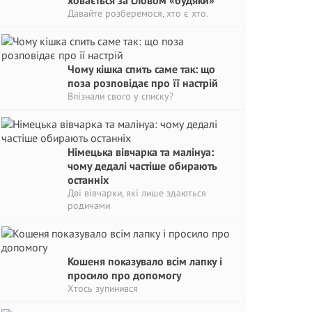
ховається за словом «будяки»
Давайте розберемося, хто є хто.
Чому кішка спить саме так: що
поза розповідає про її настрій
Впізнали свого у списку?
Німецька вівчарка та малінуа:
чому дедалі частіше обирають
останніх
Дві вівчарки, які лише здаються
родичами
Кошеня показувало всім лапку і
просило про допомогу
Хтось зупинився