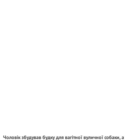
Чоловік збудував будку для вагітної вуличної собаки, а