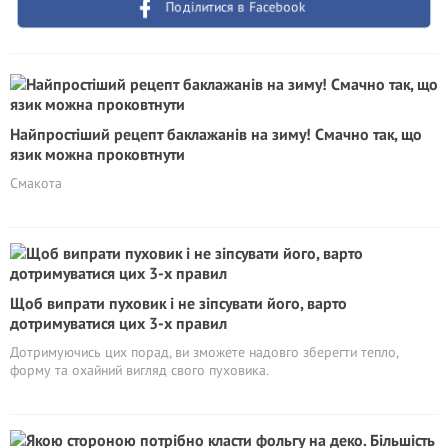
Поділитися в Facebook
Найпростіший рецепт баклажанів на зиму! Смачно так, що
язик можна проковтнути
Смакота
Щоб випрати пуховик і не зіпсувати його, варто
дотримуватися цих 3-х правил
Дотримуючись цих порад, ви зможете надовго зберегти тепло,
форму та охайний вигляд свого пуховика.