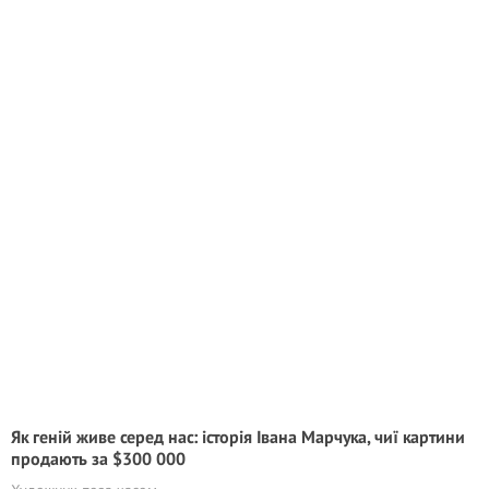
Як геній живе серед нас: історія Івана Марчука, чиї картини
продають за $300 000