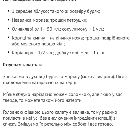
1 середнє яблуко; такого ж розміру буряк;
Невелика морква; трошки петрушки;
Оливклвої олії – 50 мл.; соку лимону – 1 ч.л.;
Кориці та кмину – на кінчику ножа; трошки подрібненого
або меленого перцю чілі;
Коріандру – 1/2 ч.л.; дрібку солі; мед – 1 ст.л.
Готується салат так:
Запікаємо в духовці буряк та моркву (можна зварити). Після
охолодження натираємо їх на терці.
Мʼяке яблуко нарізаємо ножем соломкою, але якщо у вас
тверде, то можете також його натерти.
Головною фішкою цього салату є заливка, тому радимо
покласти в неї усі без виключення інгредієнти (спеції) зі
списку. Змішуємо їх ретельно між собою і все готово.