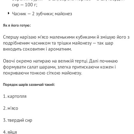
сир — 100 г;
Часник — 2 зубчики; майонез
Як я його готую:
Спершу нарізаю м’ясо маленькими кубиками й змішую його з
подрібненим часником та трішки майонезу — так шар
виходить соковитим і ароматним.
Овочі окремо натираю на великій тертці. Далі починаю
формувати салат шарами, злегка притискаючи кожен і
покриваючи тонкою сіткою майонезу.
Порядок шарів зазвичай такий:
1. картопля
2. м’ясо
3. твердий сир
4. яйця