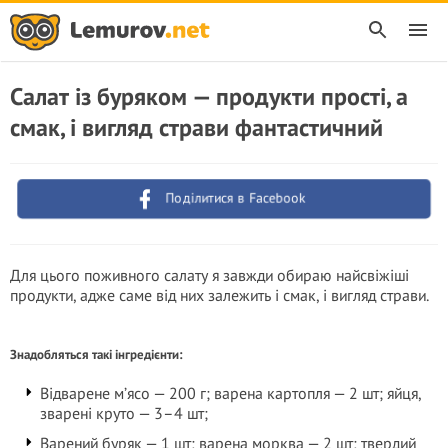
Салат із буряком — продукти прості, а
смак, і вигляд страви фантастичний
Поділитися в Facebook
Для цього поживного салату я завжди обираю найсвіжіші
продукти, адже саме від них залежить і смак, і вигляд страви.
Знадобляться такі інгредієнти:
Відварене м’ясо — 200 г; варена картопля — 2 шт; яйця,
зварені круто — 3–4 шт;
Варений буряк — 1 шт; варена морква — 2 шт; твердий