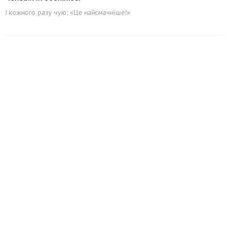
І кожного разу чую: «Це найсмачніше!»