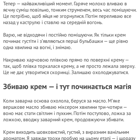
Тепер — найважливіший момент. Гаряче молоко вливаю в
яєчну суміш повільно, тонким струменем, весь час помішуючи.
Це потрібно, щоб яйця не згорнулися. Потім переливаю все
назад у каструлю і ставлю на середній вогонь.
Варю, не відходячи і постійно помішуючи. Як тільки крем
починає густіти і з’являються перші бульбашки — ще рівно
одна хвилина на вогні, і знімаю.
Накриваю харчовою плівкою прямо по поверхні крему —
так, щоб плівка торкалася крему, а не просто лежала зверху.
Це не дає утворитися скоринці. Залишаю охолоджуватися.
Збиваю крем — і тут починається магія
Коли заварна основа охолола, беруся за масло. М’яке
вершкове масло збиваю міксером хвилини три-чотири —
воно має стати світлим і пухким. Потім поступово, ложка за
ложкою, вводжу заварний крем, продовжуючи збивати.
Крем виходить шовковистий, густий, з виразним ванільним
ароматом. Я завжди трохи пробую на цьому етапі — і щоразу