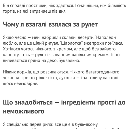
Він справді простіший, ніж здається. І смачніший, ніж більшість
тортів, на які витрачаєш пів дня.
Чому я взагалі взялася за рулет
Якщо чесно — мені набридли складні десерти. “Наполеон”
люблю, але це цілий ритуал. “Шарлотка” вже трохи приїлася.
Хотілося чогось ніжного, з кремом, але щоб без зайвого
клопоту. І ось — рулет із заварним ванільним кремом. Тісто
виливається прямо на деко. Буквально.
Ніяких коржів, що розсипаються. Ніякого багатогодинного
чекання. Просто рідке тісто, духовка — і за годину на столі
щось неймовірне.
Що знадобиться — інгредієнти прості до
неможливого
Я спеціально перевірила: все це є в будь-якому