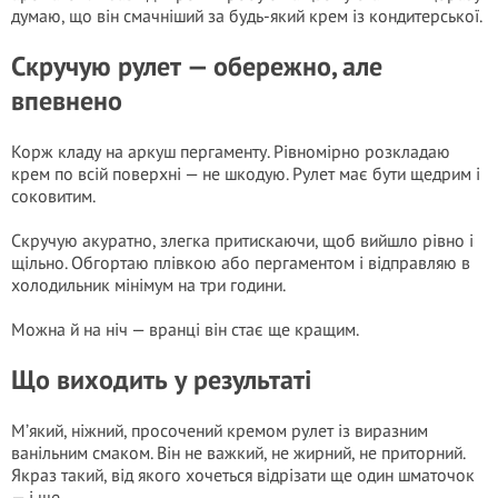
думаю, що він смачніший за будь-який крем із кондитерської.
Скручую рулет — обережно, але
впевнено
Корж кладу на аркуш пергаменту. Рівномірно розкладаю
крем по всій поверхні — не шкодую. Рулет має бути щедрим і
соковитим.
Скручую акуратно, злегка притискаючи, щоб вийшло рівно і
щільно. Обгортаю плівкою або пергаментом і відправляю в
холодильник мінімум на три години.
Можна й на ніч — вранці він стає ще кращим.
Що виходить у результаті
М’який, ніжний, просочений кремом рулет із виразним
ванільним смаком. Він не важкий, не жирний, не приторний.
Якраз такий, від якого хочеться відрізати ще один шматочок
— і ще.