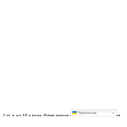
Українська
1 ст. л. на 10 л води. Готую перше підживлення томатів для
швидкого росту та цвітіння