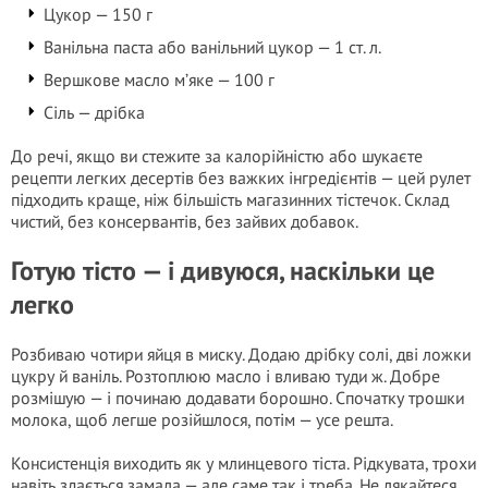
Цукор — 150 г
Ванільна паста або ванільний цукор — 1 ст. л.
Вершкове масло м’яке — 100 г
Сіль — дрібка
До речі, якщо ви стежите за калорійністю або шукаєте
рецепти легких десертів без важких інгредієнтів — цей рулет
підходить краще, ніж більшість магазинних тістечок. Склад
чистий, без консервантів, без зайвих добавок.
Готую тісто — і дивуюся, наскільки це
легко
Розбиваю чотири яйця в миску. Додаю дрібку солі, дві ложки
цукру й ваніль. Розтоплюю масло і вливаю туди ж. Добре
розмішую — і починаю додавати борошно. Спочатку трошки
молока, щоб легше розійшлося, потім — усе решта.
Консистенція виходить як у млинцевого тіста. Рідкувата, трохи
навіть здається замала — але саме так і треба. Не лякайтеся.