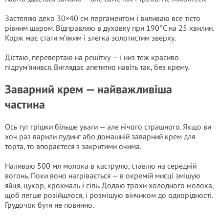
Застеляю деко 30×40 см пергаментом і виливаю все тісто
рівним шаром. Відправляю в духовку при 190°C на 25 хвилин.
Корж має стати м’яким і злегка золотистим зверху.
Дістаю, перевертаю на решітку — і низ теж красиво
підрум’янився. Виглядає апетитно навіть так, без крему.
Заварний крем — найважливіша
частина
Ось тут трішки більше уваги — але нічого страшного. Якщо ви
хоч раз варили пудинг або домашній заварний крем для
торта, то впораєтеся з закритими очима.
Наливаю 500 мл молока в каструлю, ставлю на середній
вогонь. Поки воно нагрівається — в окремій мисці змішую
яйця, цукор, крохмаль і сіль. Додаю трохи холодного молока,
щоб легше розійшлося, і розмішую вінчиком до однорідності.
Грудочок бути не повинно.