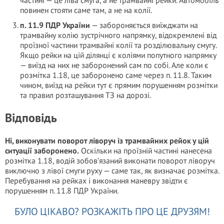
частині — це ліва смуга, а не трамвайні рейки. Автомобіль
повинен стояти саме там, а не на колії.
п. 11.9 ПДР України
— забороняється виїжджати на
трамвайну колію зустрічного напрямку, відокремлені від
проїзної частини трамвайні колії та розділювальну смугу.
Якщо рейки на цій ділянці є коліями попутного напрямку
— виїзд на них не заборонений сам по собі. Але коли є
розмітка 1.18, це заборонено саме через п. 11.8. Таким
чином, виїзд на рейки тут є прямим порушенням розмітки
та правил розташування ТЗ на дорозі.
Відповідь
Ні, виконувати поворот ліворуч із трамвайних рейок у цій
ситуації заборонено.
Оскільки на проїзній частині нанесена
розмітка 1.18, водій зобов’язаний виконати поворот ліворуч
виключно з лівої смуги руху — саме так, як визначає розмітка.
Перебування на рейках і виконання маневру звідти є
порушенням п. 11.8 ПДР України.
БУЛО ЦІКАВО? РОЗКАЖІТЬ ПРО ЦЕ ДРУЗЯМ!