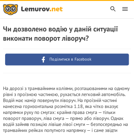
Чи дозволено водію у даній ситуації
виконати поворот ліворуч?
Поділитися в Facebook
На дорозі з трамвайними коліями, розташованими на одному
рівні з проїзною частиною, рухається легковий автомобіль.
Водій має намір повернути ліворуч. На проїзній частині
нанесена горизонтальна розмітка 1.18, яка чітко вказує
напрямки руху по смугах: крайня права смуга — тільки
поворот праворуч, ліва смуга — прямо або ліворуч. Однак
водій зайняв позицію лівіше лівої смуги — безпосередньо на
трамвайних рейках попутного напрямку — і саме звідти