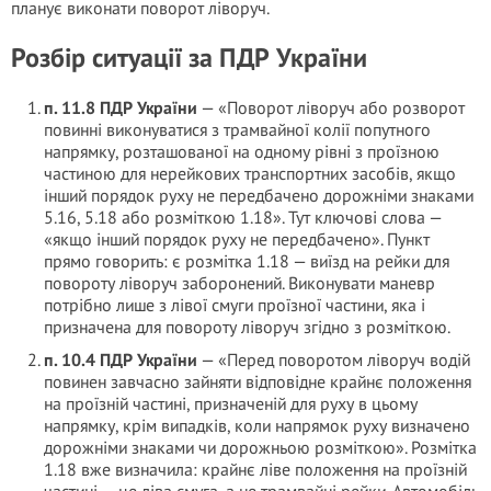
планує виконати поворот ліворуч.
Розбір ситуації за ПДР України
п. 11.8 ПДР України
— «Поворот ліворуч або розворот
повинні виконуватися з трамвайної колії попутного
напрямку, розташованої на одному рівні з проїзною
частиною для нерейкових транспортних засобів, якщо
інший порядок руху не передбачено дорожніми знаками
5.16, 5.18 або розміткою 1.18». Тут ключові слова —
«якщо інший порядок руху не передбачено». Пункт
прямо говорить: є розмітка 1.18 — виїзд на рейки для
повороту ліворуч заборонений. Виконувати маневр
потрібно лише з лівої смуги проїзної частини, яка і
призначена для повороту ліворуч згідно з розміткою.
п. 10.4 ПДР України
— «Перед поворотом ліворуч водій
повинен завчасно зайняти відповідне крайнє положення
на проїзній частині, призначеній для руху в цьому
напрямку, крім випадків, коли напрямок руху визначено
дорожніми знаками чи дорожньою розміткою». Розмітка
1.18 вже визначила: крайнє ліве положення на проїзній