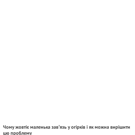
Чому жовтіє маленька завʼязь у огірків і як можна вирішити
цю проблему