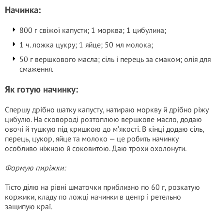
Начинка:
800 г свіжої капусти; 1 морква; 1 цибулина;
1 ч. ложка цукру; 1 яйце; 50 мл молока;
50 г вершкового масла; сіль і перець за смаком; олія для
смаження.
Як готую начинку:
Спершу дрібно шатку капусту, натираю моркву й дрібно ріжу
цибулю. На сковороді розтоплюю вершкове масло, додаю
овочі й тушкую під кришкою до м’якості. В кінці додаю сіль,
перець, цукор, яйце та молоко — це робить начинку
особливо ніжною й соковитою. Даю трохи охолонути.
Формую пиріжки:
Тісто ділю на рівні шматочки приблизно по 60 г, розкатую
коржики, кладу по ложці начинки в центр і ретельно
защипую краї.