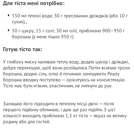
Для тіста мені потрібно:
550 мл теплої води; 30 г пресованих дріжджів (або 10 г
сухих),;
50 г цукру; 15 г солі; 30 мл олії, приблизно 900–950 г
борошна (у мене пішло 950 г).
Готую тісто так:
У глибоку миску наливаю теплу воду, додаю цукор і дріжджі,
добре перемішую, щоб вони розійшлися. Потім всипаю трохи
борошна, додаю сіль, олію й починаю замішувати. Решту
борошна вводжу поступово — орієнтуюсь на консистенцію.
Тісто має бути м’яким, еластичним, не липнути до рук.
Залишаю його підходити в теплому місці двічі — після
першого підйому обминаю, і даю ще раз підійти. З цієї
кількості виходить приблизно 1,5 кг тіста — якраз на велику
родину або для гостей.