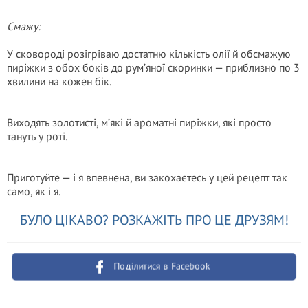
Смажу:
У сковороді розігріваю достатню кількість олії й обсмажую
пиріжки з обох боків до рум’яної скоринки — приблизно по 3
хвилини на кожен бік.
Виходять золотисті, м’які й ароматні пиріжки, які просто
тануть у роті.
Приготуйте — і я впевнена, ви закохаєтесь у цей рецепт так
само, як і я.
БУЛО ЦІКАВО? РОЗКАЖІТЬ ПРО ЦЕ ДРУЗЯМ!
Поділитися в Facebook