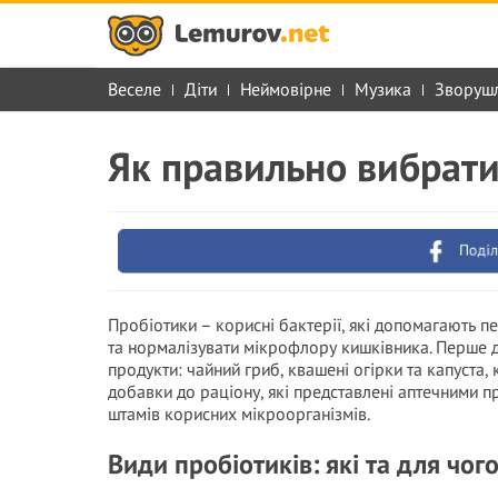
Веселе
Діти
Неймовірне
Музика
Зворуш
Як правильно вибрати
Поділ
Пробіотики – корисні бактерії, які допомагають 
та нормалізувати мікрофлору кишківника. Перше д
продукти: чайний гриб, квашені огірки та капуста,
добавки до раціону, які представлені аптечними п
штамів корисних мікроорганізмів.
Види пробіотиків: які та для чого