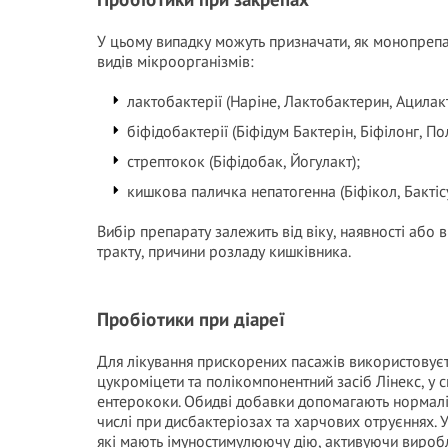
У цьому випадку можуть призначати, як монопрепар
видів мікроорганізмів:
лактобактерії (Наріне, Лактобактерин, Ацилак
біфідобактерії (Біфідум Бактерін, Біфілонг, По
стрептокок (Біфідобак, Йогулакт);
кишкова паличка непатогенна (Біфікол, Бактісу
Вибір препарату залежить від віку, наявності аб
тракту, причини розладу кишківника.
Пробіотики при діареї
Для лікування прискорених пасажів використовуєт
цукроміцети та полікомпонентний засіб Лінекс, у с
ентерококи. Обидві добавки допомагають нормалі
числі при дисбактеріозах та харчових отруєннях. У
які мають імуностимулюючу дію, активуючи вироб