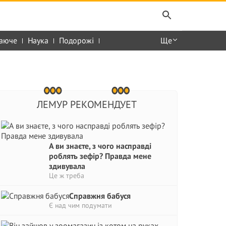
аюче
Наука
Подорожі
Ще
ЛЕМУР РЕКОМЕНДУЕТ
А ви знаєте, з чого насправді
роблять зефір? Правда мене
здивувала
Це ж треба
Справжня бабуся
Є над чим подумати