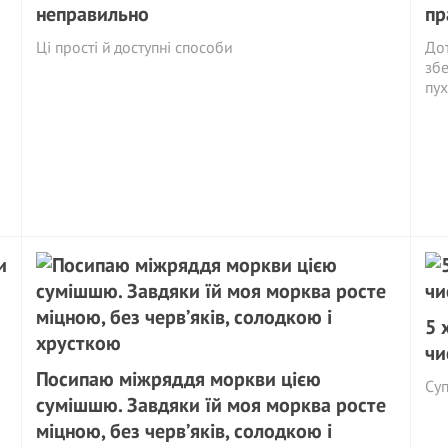
неправильно
пр
Ці прості й доступні способи
Дот
збе
пух
5 
чи
Посипаю міжряддя моркви цією
Су
сумішшю. Завдяки їй моя морква росте
міцною, без черв’яків, солодкою і