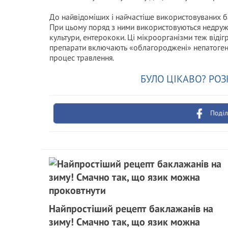
До найвідоміших і найчастіше використовуваних ба
При цьому поряд з ними використовуються недружн
культури, ентерококи. Ці мікроорганізми теж віді
препарати включають «облагороджені» непатоген
процес травлення.
БУЛО ЦІКАВО? РОЗ
Поділ
Найпростіший рецепт баклажанів на
зиму! Смачно так, що язик можна