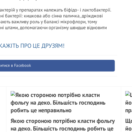
ктерій у препаратах належать біфідо- і лактобактерії.
і бактерії: кишкова або сінна паличка, дріжджові
грають важливу роль у балансі мікрофлори, тому
ні штами, допомагаючи організму швидше відновити
КАЖІТЬ ПРО ЦЕ ДРУЗЯМ!
итися в Facebook
Якою стороною потрібно класти фольгу
Що
на деко. Більшість господинь робить це
йо