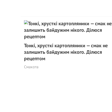
Тонкі, хрусткі картопляники — смак не
залишить байдужим нікого. Ділюся
рецептом
Смакота