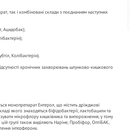
ат, так і комбіновані склади з поєднанням наступних
т, Ацидобак);
лібактерін);
бтіл, Колібактерін).
о відсутності хронічних захворювань шлунково-кишкового
ься монопрепарат Ентерол, що містить дріжджові
кладі якого знаходяться біфідобактерії, лактобацили та
зувати мікрофлору кишківника та випорожнення, у тому
 цій групі також виділяють Наріне, Пробіфор, ОптіБАК,
лення інтерферону.