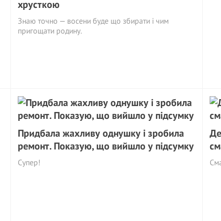
хрусткою
Знаю точно — восени буде що збирати і чим
пригощати родину.
Придбала жахливу однушку і зробила
Де
ремонт. Показую, що вийшло у підсумку
см
Супер!
См