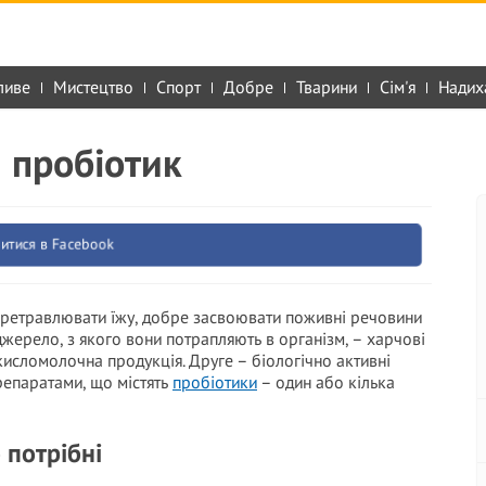
ливе
Мистецтво
Спорт
Добре
Тварини
Сім'я
Надих
 пробіотик
итися в Facebook
перетравлювати їжу, добре засвоювати поживні речовини
жерело, з якого вони потрапляють в організм, – харчові
 кисломолочна продукція. Друге – біологічно активні
репаратами, що містять
пробіотики
– один або кілька
 потрібні