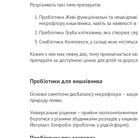
Розрізняють такі типи препаратів:
Пробіотики. Живі функціональні та нешкідлив
мікрофлору кишківника, навіть за наявності в 
Пребіотики. Груба клітковина, яка створює се
Синбіотики. Комплекси, у складі яких містятьс
Кожен з них має певну дію, тому призначається за
препарати за доступною ціною для дітей та доро
Пробіотики для кишківника
Основні симптоми дисбалансу мікрофлори – закреп
природу появи.
Універсальне рішення – прийом полікомпонентних пр
боротися з різними збудниками розладів у кишківн
Йогулакт, Емпробіо (пробіотик у рідкій формі).
Пробіотики при закрепах