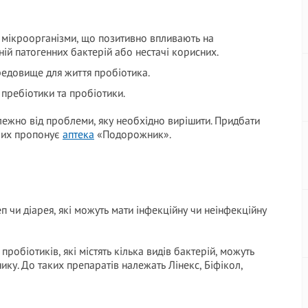
і мікроорганізми, що позитивно впливають на
ній патогенних бактерій або нестачі корисних.
редовище для життя пробіотика.
я пребіотики та пробіотики.
лежно від проблеми, яку необхідно вирішити. Придбати
слих пропонує
аптека
«Подорожник».
 чи діарея, які можуть мати інфекційну чи неінфекційну
обіотиків, які містять кілька видів бактерій, можуть
ику. До таких препаратів належать Лінекс, Біфікол,