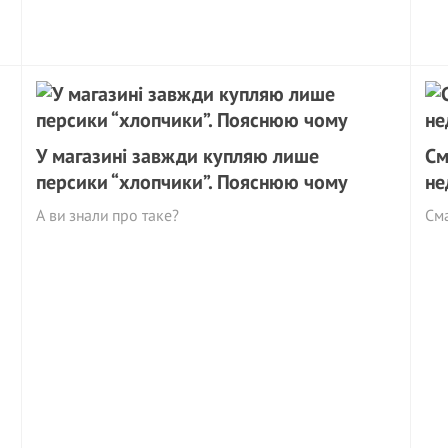
У магазині завжди купляю лише
См
персики “хлопчики”. Пояснюю чому
не
А ви знали про таке?
Сма