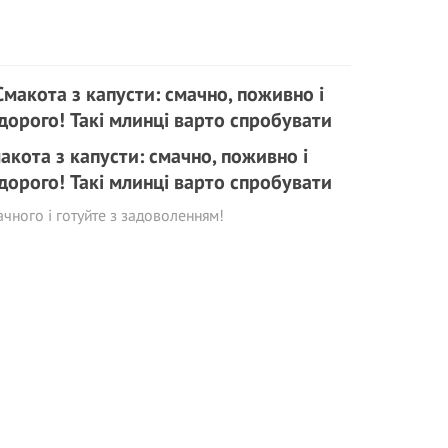
акота з капусти: смачно, поживно і
дорого! Такі млинці варто спробувати
чного і готуйте з задоволенням!