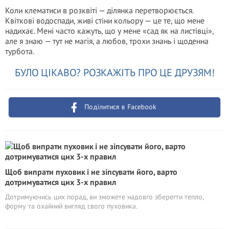
Коли клематиси в розквіті — ділянка перетворюється.
Квіткові водоспади, живі стіни кольору — це те, що мене
надихає. Мені часто кажуть, що у мене «сад як на листівці»,
але я знаю — тут не магія, а любов, трохи знань і щоденна
турбота.
БУЛО ЦІКАВО? РОЗКАЖІТЬ ПРО ЦЕ ДРУЗЯМ!
Поділитися в Facebook
Щоб випрати пуховик і не зіпсувати його, варто
дотримуватися цих 3-х правил
Дотримуючись цих порад, ви зможете надовго зберегти тепло,
форму та охайний вигляд свого пуховика.