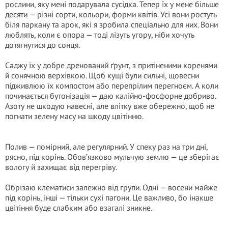
рослини, яку мені подарувала сусідка. Тепер їх у мене більше
десяти — різні сорти, кольори, форми квітів. Усі вони ростуть
біля паркану та арок, які я зробила спеціально для них. Вони
люблять, коли є опора — тоді лізуть угору, ніби хочуть
дотягнутися до сонця.
Саджу їх у добре дренований ґрунт, з притіненими коренями
й сонячною верхівкою. Щоб кущі були сильні, щовесни
підживлюю їх компостом або перепрілим перегноєм. А коли
починається бутонізація — даю калійно-фосфорне добриво.
Азоту не шкодую навесні, але влітку вже обережно, щоб не
погнати зелену масу на шкоду цвітінню.
Полив — помірний, але регулярний. У спеку раз на три дні,
рясно, під корінь. Обов’язково мульчую землю — це зберігає
вологу й захищає від перегріву.
Обрізаю клематиси залежно від групи. Одні — восени майже
під корінь, інші — тільки сухі пагони. Це важливо, бо інакше
цвітіння буде слабким або взагалі зникне.