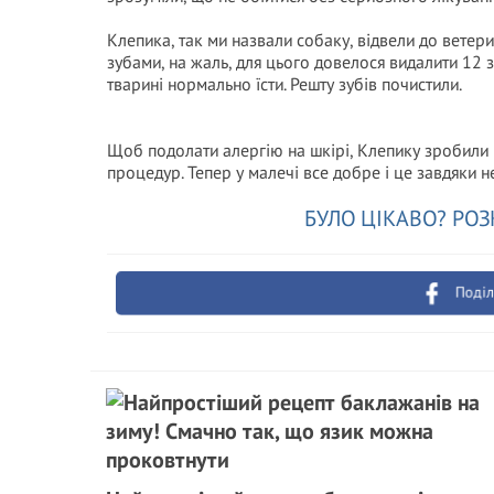
Клепика, так ми назвали собаку, відвели до ветер
зубами, на жаль, для цього довелося видалити 12 з 
тварині нормально їсти. Решту зубів почистили.
Щоб подолати алергію на шкірі, Клепику зробили к
процедур. Тепер у малечі все добре і це завдяки н
БУЛО ЦІКАВО? РОЗ
Поділ