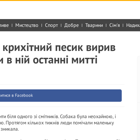
ливе
Мистецтво
Спорт
Добре
Тварини
Сім'я
Надих
 крихітний песик вирив
 в ній останні митті
итися в Facebook
 біля одного зі смітників. Собака була неохайною, і
цю. Протягом кількох тижнів люди помічали маленьку
 зникала.