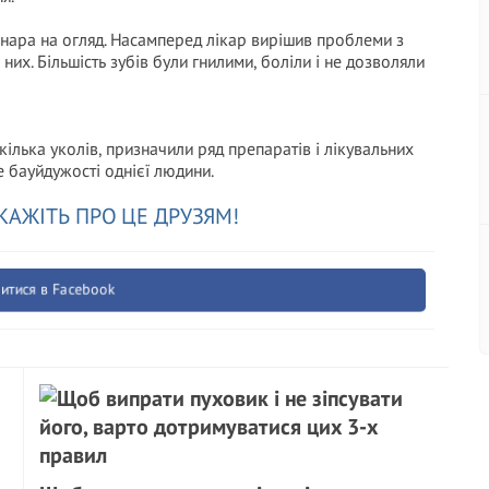
инара на огляд. Насамперед лікар вирішив проблеми з
них. Більшість зубів були гнилими, боліли і не дозволяли
ілька уколів, призначили ряд препаратів і лікувальних
е бауйдужості однієї людини.
КАЖІТЬ ПРО ЦЕ ДРУЗЯМ!
итися в Facebook