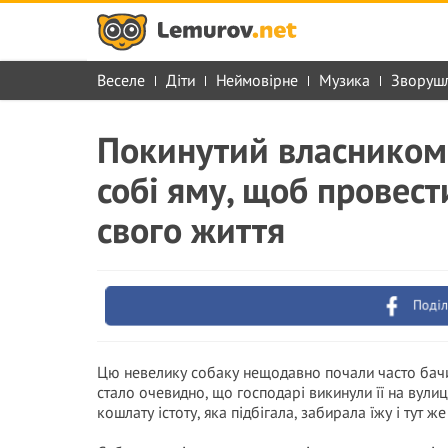
Веселе
Діти
Неймовірне
Музика
Зворуш
Покинутий власником
собі яму, щоб провести
свого життя
Поділ
Цю невелику собаку нещодавно почали часто бачити
стало очевидно, що господарі викинули її на вули
кошлату істоту, яка підбігала, забирала їжу і тут же