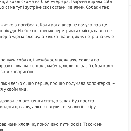
а, а зовні схожа на бівер-тер’єра. Тварина вирила собі
о саме тут і зустріне свої останні хвилини. Собаки теж
ок «ямкою погибелі». Коли вона вперше почула про це
го нікуди. На безкоштовних перетримках місць давно не
нтерів удома вже було кілька тварин, яких потрібно було
а пошуки собаки, і незабаром вона вже ходила по
разу пішла на контакт, мабуть, люди не раз її ображали.
вати з твариною.
тільки легкою, що перше, про що подумала волонтерка, –
 у своїй ямці.
дозволяло визначити стать, а запах був просто
водити до ладу, адже ковтуни стягували її шкіру,
ед нами хлопчик, приблизно п’яти років. Також ми
я.