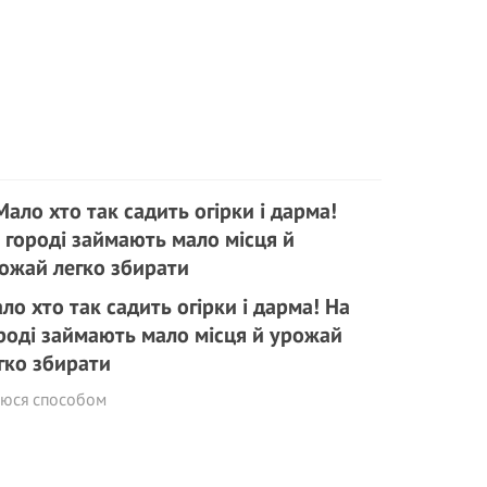
ло хто так садить огірки і дарма! На
роді займають мало місця й урожай
гко збирати
люся способом