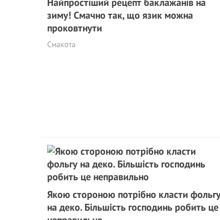
Найпростіший рецепт баклажанів на
зиму! Смачно так, що язик можна
проковтнути
Смакота
Якою стороною потрібно класти фольг
на деко. Більшість господинь робить це