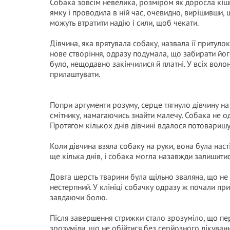
Собака зовсім невелика, розміром як доросла кішк
ямку і проводила в ній час, очевидно, вирішивши, щ
можуть втратити надію і сили, щоб чекати.
Дівчина, яка врятувала собаку, назвала її притул
нове створіння, одразу подумала, що забирати йо
було, нещодавно закінчилися й платні. У всіх воло
прилаштувати.
Попри аргументи розуму, серце тягнуло дівчину н
смітнику, намагаючись знайти малечу. Собака не од
Протягом кількох днів дівчині вдалося потоваришу
Коли дівчина взяла собаку на руки, вона була нас
ще кілька днів, і собака могла назавжди залишитися
Довга шерсть тварини була щільно зваляна, що не 
нестерпний. У клініці собачку одразу ж почали при
завдаючи болю.
Після завершення стрижки стало зрозуміло, що пер
зрозуміли, що не обійтися без серйозного лікуванн