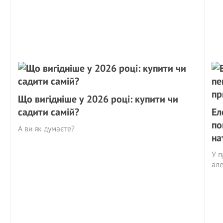
Що вигідніше у 2026 році: купити чи
садити самій?
Ел
по
А ви як думаєте?
на
У п
але