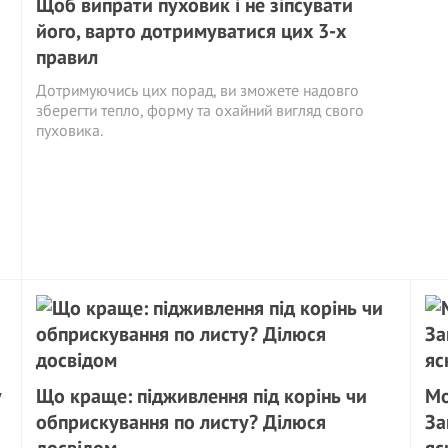
Щоб випрати пуховик і не зіпсувати
його, варто дотримуватися цих 3-х
правил
Дотримуючись цих порад, ви зможете надовго
зберегти тепло, форму та охайний вигляд свого
пуховика.
у
Що краще: підживлення під корінь чи
Мо
обприскування по листу? Ділюся
За