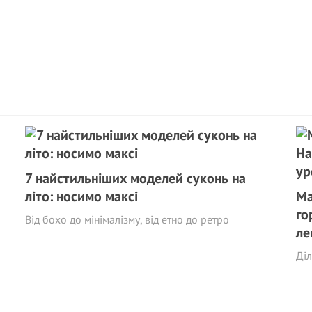
7 найстильніших моделей суконь на
літо: носимо максі
Ма
го
Від бохо до мінімалізму, від етно до ретро
ле
Ді