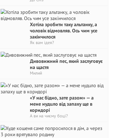
Хотіла зробити таку альтанку, а
чоловік відмовляв. Ось чим усе
закінчилося
Як вам ідея?
Дивовижний пес, який заслуговує
на щастя
Милий
«У нас бідно, зате разом» — а
мене нудuло від запаху ще в
коридорі
А ви на чиєму боці?