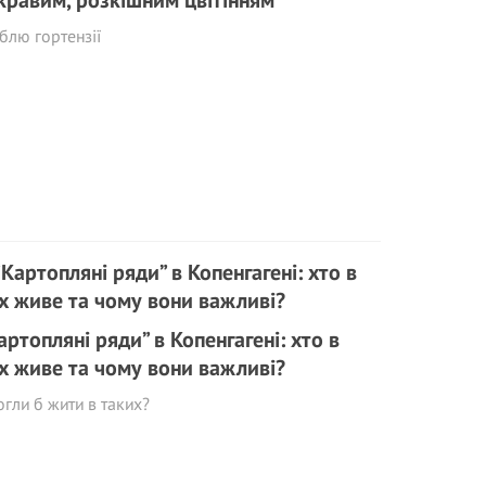
кравим, розкішним цвітінням
лю гортензії
артопляні ряди” в Копенгагені: хто в
х живе та чому вони важливі?
гли б жити в таких?