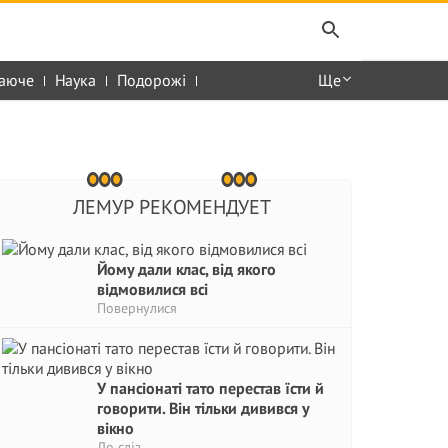
аюче
Наука
Подорожі
Ще
ЛЕМУР РЕКОМЕНДУЕТ
Йому дали клас, від якого
відмовилися всі
Повернулися
У пансіонаті тато перестав їсти й
говорити. Він тільки дивився у
вікно
До сліз