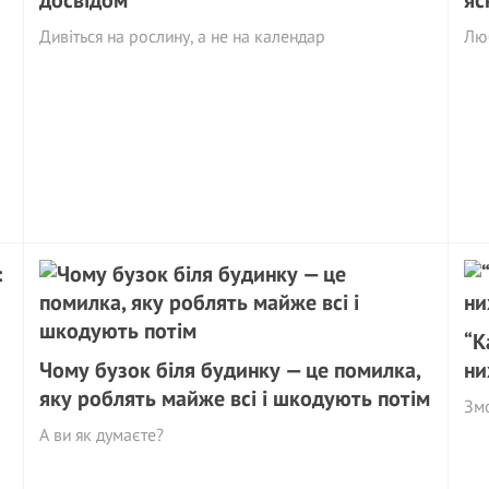
досвідом
яс
Дивіться на рослину, а не на календар
Люб
“К
Чому бузок біля будинку — це помилка,
ни
яку роблять майже всі і шкодують потім
Змо
А ви як думаєте?