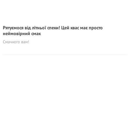
Рятyємоcя від літньої спеки! Цей квас має просто
неймовірний смак
Смачного вам!