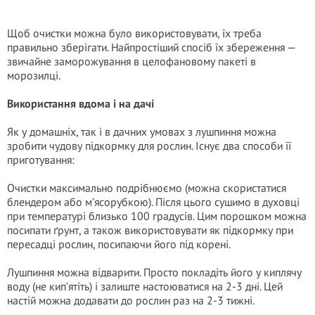
Щоб очистки можна було використовувати, їх треба
правильно зберігати. Найпростіший спосіб їх збереження —
звичайне заморожування в целофановому пакеті в
морозилці.
Використання вдома і на дачі
Як у домашніх, так і в дачних умовах з лушпиння можна
зробити чудову підкормку для рослин. Існує два способи її
приготування:
Очистки максимально подрібнюємо (можна скористатися
блендером або м’ясорубкою). Після цього сушимо в духовці
при температурі близько 100 градусів. Цим порошком можна
посипати ґрунт, а також використовувати як підкормку при
пересадці рослин, посипаючи його під корені.
Лушпиння можна відварити. Просто покладіть його у киплячу
воду (не кип’ятіть) і залиште настоюватися на 2-3 дні. Цей
настій можна додавати до рослин раз на 2-3 тижні.