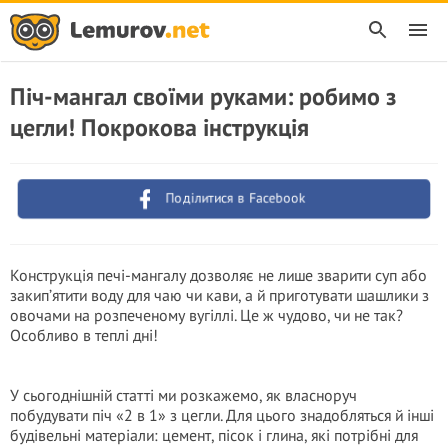
Піч-мангал своїми руками: робимо з
цегли! Покрокова інструкція
Поділитися в Facebook
Конструкція печі-мангалу дозволяє не лише зварити суп або
закип’ятити воду для чаю чи кави, а й приготувати шашлики з
овочами на розпеченому вугіллі. Це ж чудово, чи не так?
Особливо в теплі дні!
У сьогоднішній статті ми розкажемо, як власноруч
побудувати піч «2 в 1» з цегли. Для цього знадобляться й інші
будівельні матеріали: цемент, пісок і глина, які потрібні для