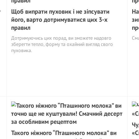
у
Щоб випрати пуховик і не зіпсувати
На
його, варто дотримуватися цих 3-х
зи
правил
пр
Дотримуючись цих порад, ви зможете надовго
См
зберегти тепло, форму та охайний вигляд свого
пуховика.
Чу
Такого ніжного “Пташиного молока” ви
«С