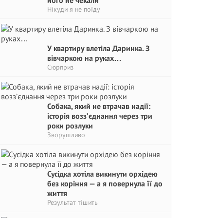
його не чекали
Нікуди я не поїду
У квартиру влетіла Даринка. З
вівчаркою на руках…
Сюрприз
Собака, який не втрачав надії:
історія возз’єднання через три
роки розлуки
Зворушливо
Сусідка хотіла викинути орхідею
без коріння — а я повернула її до
життя
Результат тішить