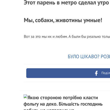
Этот парень в метро сделал утр
Мы, собаки, животины умные!
Вот за это мы их и любим. А были бы реально тол
БУЛО ЦІКАВО? РОЗ
Поділ