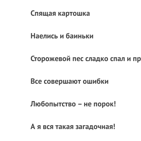
Спящая картошка
Наелись и баиньки
Сторожевой пес сладко спал и п
Все совершают ошибки
Любопытство – не порок!
А я вся такая загадочная!