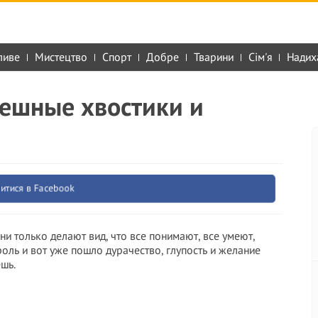
ливе
Мистецтво
Спорт
Добре
Тварини
Сім'я
Надих
мешные хвостики и
итися в Facebook
Они только делают вид, что все понимают, все умеют,
оль и вот уже пошло дурачество, глупость и желание
ешь.