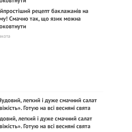
йпростіший рецепт баклажанів на
му! Смачно так, що язик можна
оковтнути
акота
довий, легкий і дуже смачний салат
віжість». Готую на всі весняні свята