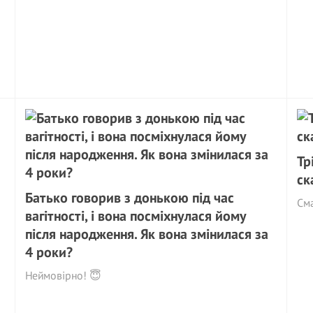
Тр
ск
Батько говорив з донькою під час
Сма
вагітності, і вона посміхнулася йому
після народження. Як вона змінилася за
4 роки?
Неймовірно! 😇