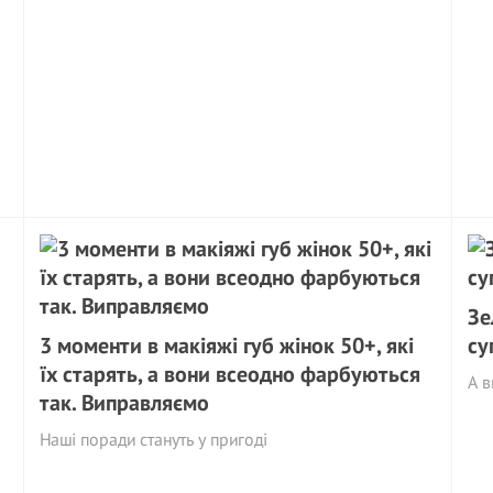
Зе
3 моменти в макіяжі губ жінок 50+, які
су
їх стаpять, а вони всеодно фарбуються
А в
так. Виправляємо
Нашi поради стануть у пригоді