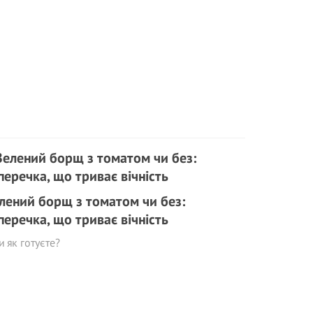
лений борщ з томатом чи без:
перечка, що триває вічність
и як готуєте?