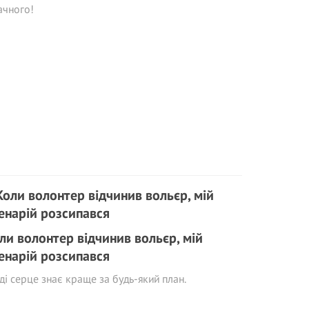
ачного!
ли волонтер відчинив вольєр, мій
енарій розсипався
ді серце знає краще за будь-який план.