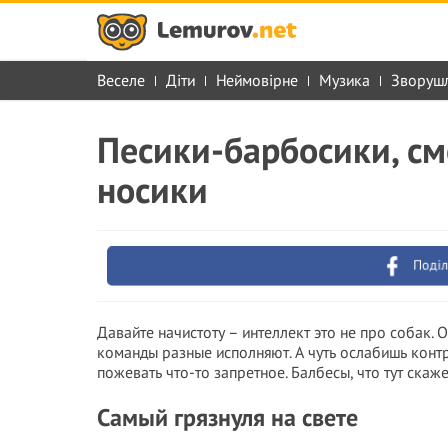
Веселе
Діти
Неймовірне
Музика
Зворуш
Песики-барбосики, с
носики
Поділ
Давайте начистоту – интеллект это не про собак. 
команды разные исполняют. А чуть ослабишь контр
пожевать что-то запретное. Балбесы, что тут скаж
Самый грязнуля на свете