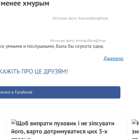
о менее хмурым
Источник фото:
AnimalsBeingDerps
Источник фото:
AnimalsBeingDerps
ько умными и послушными, была бы скукота одна.
Джерело
КАЖІТЬ ПРО ЦЕ ДРУЗЯМ!
итися в Facebook