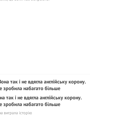
на так і не вдягла англійську корону.
е зробила набагато більше
а виграла історію