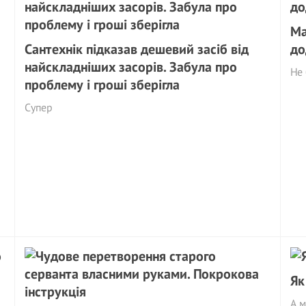
Ма
Сантехнік підказав дешевий засіб від
до
найскладніших засорів. Забула про
Не 
проблему і гроші зберігла
Супер
Як
А м