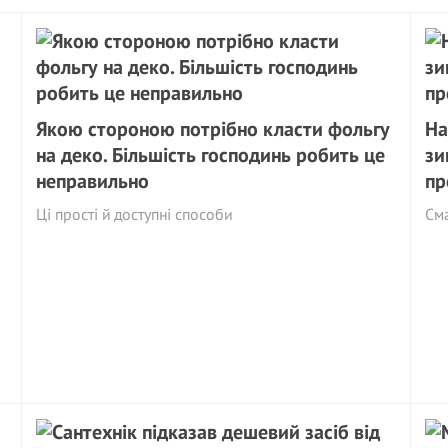
Якою стороною потрібно класти фольгу
На
на деко. Більшість господинь робить це
зи
неправильно
пр
Ці прості й доступні способи
См