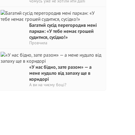
чомусь уже не хотіли йти далі
Багатий сусід перегородив мені
паркан: «У тебе немає грошей
судитися, сусідко!»
Провчила
«У нас бідно, зате разом» — а
мене нудuло від запаху ще в
коридорі
А ви на чиєму боці?