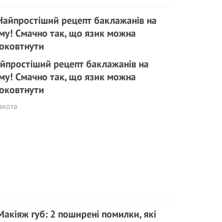
йпростіший рецепт баклажанів на
му! Смачно так, що язик можна
оковтнути
акота