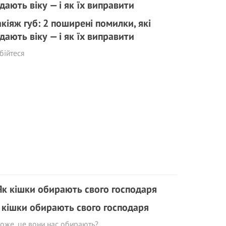
кіяж губ: 2 поширені помилки, які
дають віку — і як їх виправити
бійтеся
 кішки обирають свого господаря
оже, це вони нас обирають?