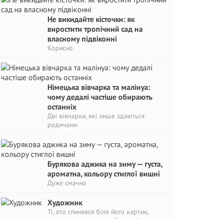
Не викидайте кісточки: як
виростити тропічний сад на
власному підвіконні
Корисно
Німецька вівчарка та малінуа:
чому дедалі частіше обирають
останніх
Дві вівчарки, які лише здаються
родичами
Бурякова аджика на зиму — густа,
ароматна, кольору стиглої вишні
Дуже смачна
Художник
Ті, хто спинявся біля його картин,