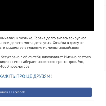
помчалась к хозяйке. Собака долго вилась вокруг ног
 все, до чего могла дотянуться. Хозяйка в долгу не
ы и гладила ее в недолгие моменты спокойствия.
и безусловно любить тебя, вдохновляет. Именно поэтому
видео с ними набирает множество просмотров. Это,
14000 просмотров.
КАЖІТЬ ПРО ЦЕ ДРУЗЯМ!
итися в Facebook