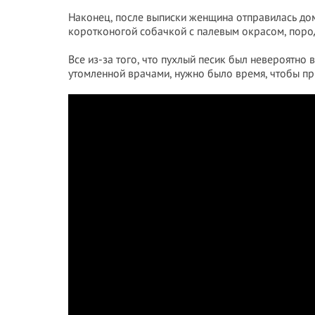
Наконец, после выписки женщина отправилась домо
коротконогой собачкой с палевым окрасом, пород
Все из-за того, что пухлый песик был невероятно
утомленной врачами, нужно было время, чтобы пр