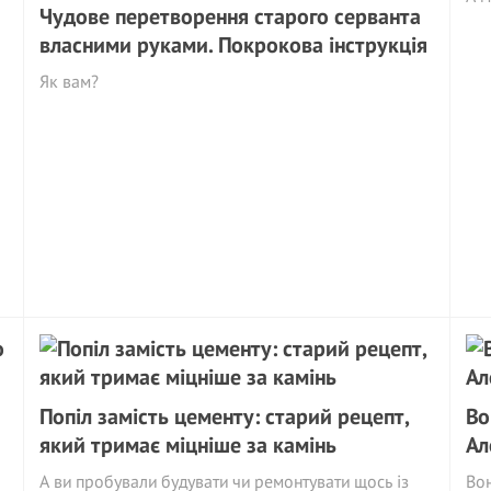
Чудове перетворення старого серванта
власними руками. Покрокова інструкція
Як вам?
Попіл замість цементу: старий рецепт,
Во
який тримає міцніше за камінь
Ал
А ви пробували будувати чи ремонтувати щось із
Вон