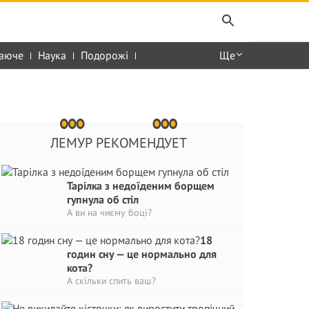
аюче
Наука
Подорожі
Ще
ЛЕМУР РЕКОМЕНДУЕТ
Тарілка з недоїденим борщем
гупнула об стіл
А ви на чиєму боці?
18
годин сну — це нормально для
кота?
А скільки спить ваш?