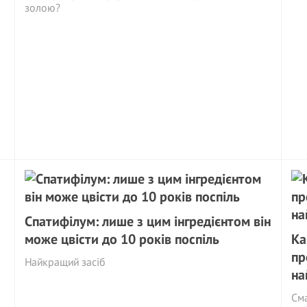
золою?
Спатифілум: лише з цим інгредієнтом він
може цвісти до 10 років поспіль
Ка
пр
Найкращий засіб
на
Сма