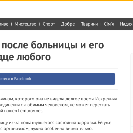
ливе
Мистецтво
Спорт
Добре
Тварини
Сім'я
Надих
 после больницы и его
дце любого
итися в Facebook
зяином, которого она не видела долгое время. Искренняя
оединения с любимым человеком, не может перестать
ий нашел Lemurov.net.
ицу из-за пошатнувшегося состояния здоровья. Ей уже
т с организмом, нужно особенно внимательно.