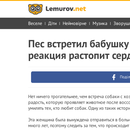
Веселе
Діти
Неймовірне
Музика
Зворуш
Пес встретил бабушку
реакция растопит сер
Поділ
Нет ничего трогательнее, чем встреча собаки с хо
радость, которую проявляет животное после восс
умилять тех, кто любит собак. Одну из таких истор
Эта женщина была вынуждена отправиться в больн
много лет, поэтому следить за тем, что происходи