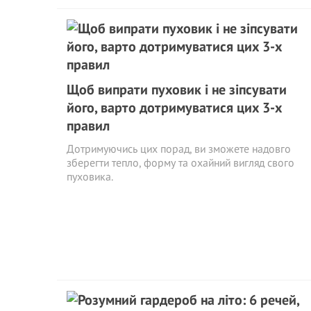
Щоб випрати пуховик і не зіпсувати
його, варто дотримуватися цих 3-х
правил
Дотримуючись цих порад, ви зможете надовго
зберегти тепло, форму та охайний вигляд свого
пуховика.