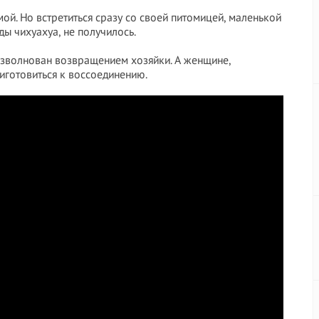
й. Но встретиться сразу со своей питомицей, маленькой
ы чихуахуа, не получилось.
 взволнован возвращением хозяйки. А женщине,
иготовиться к воссоединению.